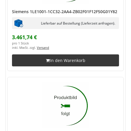
Siemens 1LE1001-1CC32-2AA4-ZB02F01F12F50G01Y82
Lieferbar auf Bestellung (Lieferzeit anfragen).
3.461,74 €
pro 1 Stück
inkl. MwSt. zzgl.
Versand
In den Warenkorb