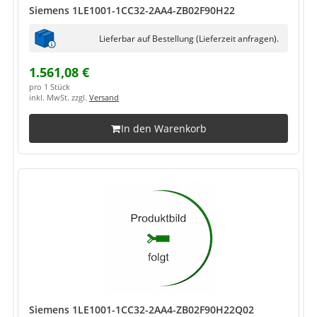
Siemens 1LE1001-1CC32-2AA4-ZB02F90H22
Lieferbar auf Bestellung (Lieferzeit anfragen).
1.561,08 €
pro 1 Stück
inkl. MwSt. zzgl.
Versand
In den Warenkorb
Siemens 1LE1001-1CC32-2AA4-ZB02F90H22Q02