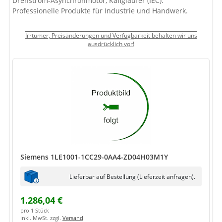
Drehstrom-Asynchronmotor, Käfigläufer (IEC).
Professionelle Produkte für Industrie und Handwerk.
Irrtümer, Preisänderungen und Verfügbarkeit behalten wir uns
ausdrücklich vor!
Siemens 1LE1001-1CC29-0AA4-ZD04H03M1Y
Lieferbar auf Bestellung (Lieferzeit anfragen).
1.286,04 €
pro 1 Stück
inkl. MwSt. zzgl.
Versand