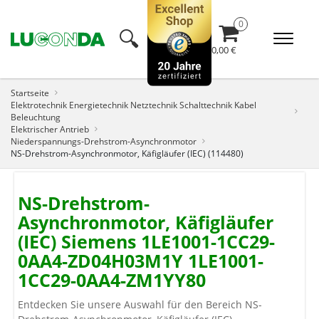
🔍︎
0,00 €
Startseite
Elektrotechnik Energietechnik Netztechnik Schalttechnik Kabel
Beleuchtung
Elektrischer Antrieb
Niederspannungs-Drehstrom-Asynchronmotor
NS-Drehstrom-Asynchronmotor, Käfigläufer (IEC) (114480)
NS-Drehstrom-
Asynchronmotor, Käfigläufer
(IEC) Siemens 1LE1001-1CC29-
0AA4-ZD04H03M1Y 1LE1001-
1CC29-0AA4-ZM1YY80
Entdecken Sie unsere Auswahl für den Bereich NS-