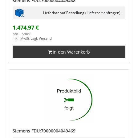
Siemens FDU:70000004049468
Lieferbar auf Bestellung (Lieferzeit anfragen).
1.474,97 €
pro 1 Stück
inkl. MwSt. zzgl.
Versand
In den Warenkorb
Siemens FDU:70000004049469