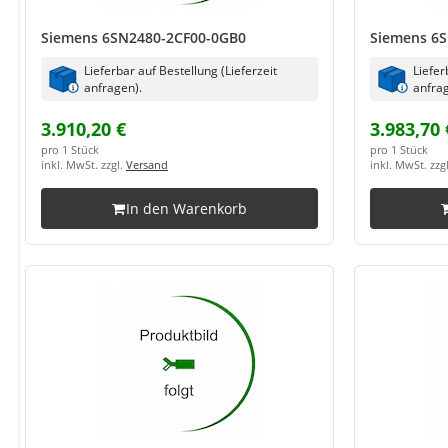
Siemens 6SN2480-2CF00-0GB0
Siemens 6
Lieferbar auf Bestellung (Lieferzeit
Liefer
anfragen).
anfrag
3.910,20 €
3.983,70 
pro 1 Stück
pro 1 Stück
inkl. MwSt. zzgl.
Versand
inkl. MwSt. zzg
In den Warenkorb