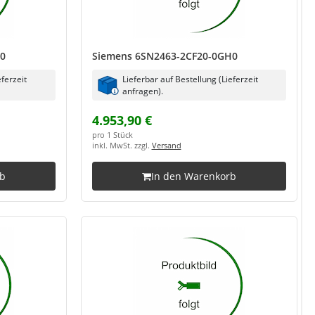
G0
Siemens 6SN2463-2CF20-0GH0
eferzeit
Lieferbar auf Bestellung (Lieferzeit
anfragen).
4.953,90 €
pro 1 Stück
inkl. MwSt. zzgl.
Versand
rb
In den Warenkorb