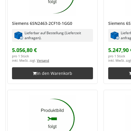
Siemens 6SN2463-2CF10-1GG0
Siemens 6
Lieferbar auf Bestellung (Lieferzeit
Liefer
anfragen).
anfrag
5.056,80 €
5.247,90 
pro 1 Stück
pro 1 Stück
inkl. MwSt. zzgl.
Versand
inkl. MwSt. zzg
In den Warenkorb