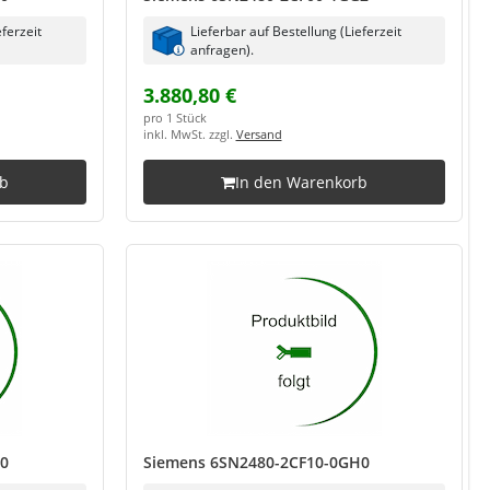
eferzeit
Lieferbar auf Bestellung (Lieferzeit
anfragen).
3.880,80 €
pro 1 Stück
inkl. MwSt. zzgl.
Versand
rb
In den Warenkorb
G0
Siemens 6SN2480-2CF10-0GH0