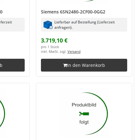
G0
Siemens 6SN2480-2CF00-0GG2
eferzeit
Lieferbar auf Bestellung (Lieferzeit
anfragen).
3.719,10 €
pro 1 Stück
inkl. MwSt. zzgl.
Versand
rb
In den Warenkorb