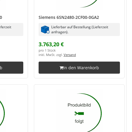
0
Siemens 6SN2480-2CF00-0GA2
eferzeit
Lieferbar auf Bestellung (Lieferzeit
anfragen).
3.763,20 €
pro 1 Stück
inkl. MwSt. zzgl.
Versand
rb
In den Warenkorb