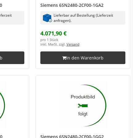
0
Siemens 6SN2480-2CF00-1GA2
eferzeit
Lieferbar auf Bestellung (Lieferzeit
anfragen).
4.071,90 €
pro 1 Stück
inkl. MwSt. zzgl.
Versand
rb
In den Warenkorb
G0
Siemens 6SN2480-2CF00-1GG2