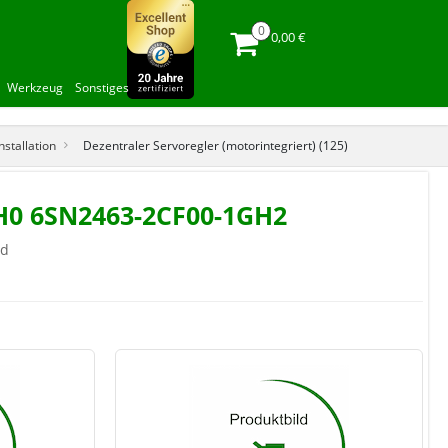
0,00 €
Werkzeug
Sonstiges
stallation
Dezentraler Servoregler (motorintegriert) (125)
GH0 6SN2463-2CF00-1GH2
nd