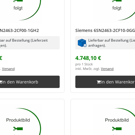
SN2463-2CF00-1GH2
Siemens 6SN2463-2CF10-0G
bar auf Bestellung (Lieferzeit
Lieferbar auf Bestellung (Li
en).
anfragen).
€
4.748,10 €
pro 1 Stück
l.
Versand
inkl. MwSt. zzgl.
Versand
In den Warenkorb
In den Warenko