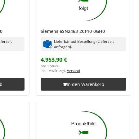
G0
Siemens 6SN2463-2CF10-0GH0
eferzeit
Lieferbar auf Bestellung (Lieferzeit
anfragen).
4.953,90 €
pro 1 Stück
inkl. MwSt. zzgl.
Versand
rb
In den Warenkorb