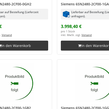
SN2480-2CF00-0GH2
Siemens 6SN2480-2CF00-1GA
bar auf Bestellung (Lieferzeit
Lieferbar auf Bestellung (Li
en).
anfragen).
€
3.998,40 €
pro 1 Stück
l.
Versand
inkl. MwSt. zzgl.
Versand
In den Warenkorb
In den Warenko
SN2480-2CF00-1GB2
Siemens 6SN2480-2CF00-1G