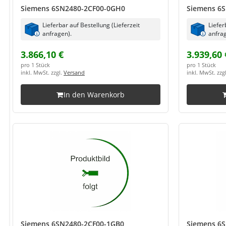
Siemens 6SN2480-2CF00-0GH0
Siemens 6
Lieferbar auf Bestellung (Lieferzeit
Liefer
anfragen).
anfrag
3.866,10 €
3.939,60 
pro 1 Stück
pro 1 Stück
inkl. MwSt. zzgl.
Versand
inkl. MwSt. zzg
In den Warenkorb
Siemens 6SN2480-2CF00-1GB0
Siemens 6