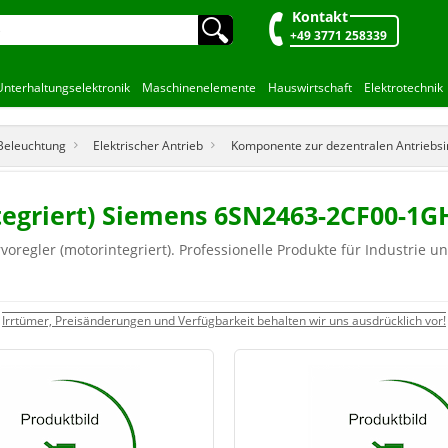
Kontakt
🔍︎
+49 3771 258339
Unterhaltungselektronik
Maschinenelemente
Hauswirtschaft
Elektrotechnik
 Beleuchtung
Elektrischer Antrieb
Komponente zur dezentralen Antriebsin
ntegriert) Siemens 6SN2463-2CF00-1
regler (motorintegriert). Professionelle Produkte für Industrie u
Irrtümer, Preisänderungen und Verfügbarkeit behalten wir uns ausdrücklich vor!