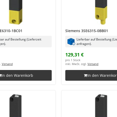
E6310-1BC01
Siemens 3SE6315-0BB01
bar auf Bestellung (Lieferzeit
Lieferbar auf Bestellung (Li
en).
anfragen).
129,31 €
pro 1 Stück
l.
Versand
inkl. MwSt. zzgl.
Versand
In den Warenkorb
In den Warenko