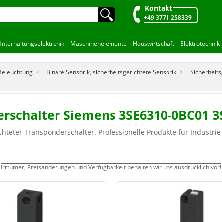
Kontakt
🔍︎
+49 3771 258339
Unterhaltungselektronik
Maschinenelemente
Hauswirtschaft
Elektrotechnik
 Beleuchtung
Binäre Sensorik, sicherheitsgerichtete Sensorik
Sicherheits
derschalter Siemens 3SE6310-0BC01 
hteter Transponderschalter. Professionelle Produkte für Industri
Irrtümer, Preisänderungen und Verfügbarkeit behalten wir uns ausdrücklich vor!