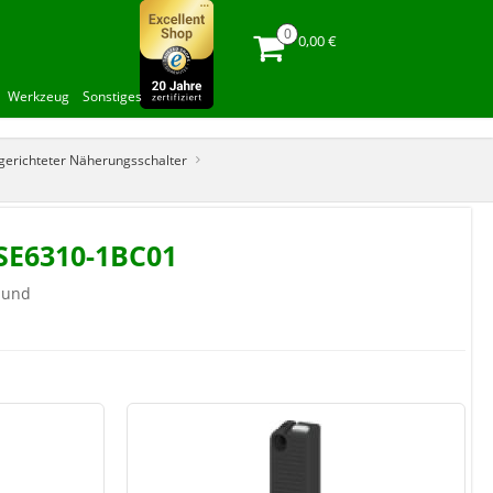
0,00 €
Werkzeug
Sonstiges
gerichteter Näherungsschalter
3SE6310-1BC01
e und