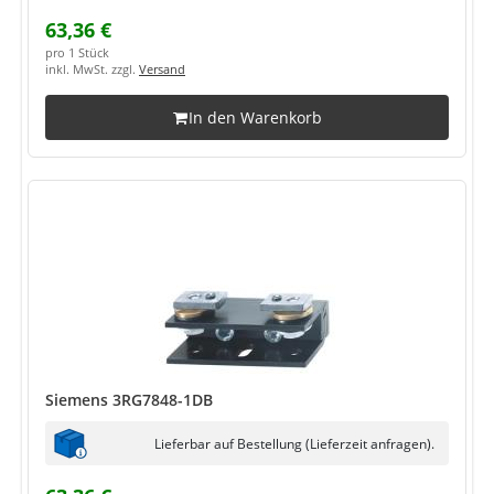
63,36 €
pro 1 Stück
inkl. MwSt. zzgl.
Versand
In den Warenkorb
Siemens 3RG7848-1DB
Lieferbar auf Bestellung (Lieferzeit anfragen).