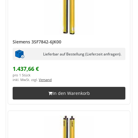
Siemens 3SF7842-6JK00
Lieferbar auf Bestellung (Lieferzeit anfragen).
1.437,66 €
pro 1 Stück
inkl. MwSt. zzgl.
Versand
In den Warenkorb