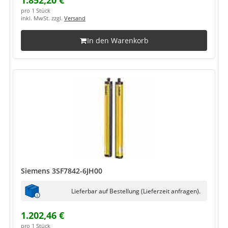
1.852,20 €
pro 1 Stück
inkl. MwSt. zzgl.
Versand
In den Warenkorb
Siemens 3SF7842-6JH00
Lieferbar auf Bestellung (Lieferzeit anfragen).
1.202,46 €
pro 1 Stück