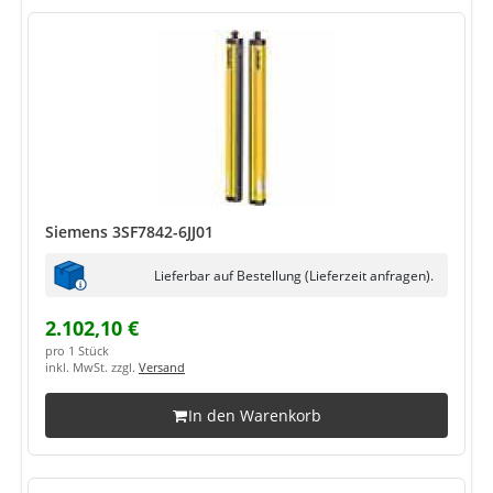
Siemens 3SF7842-6JJ01
Lieferbar auf Bestellung (Lieferzeit anfragen).
2.102,10 €
pro 1 Stück
inkl. MwSt. zzgl.
Versand
In den Warenkorb