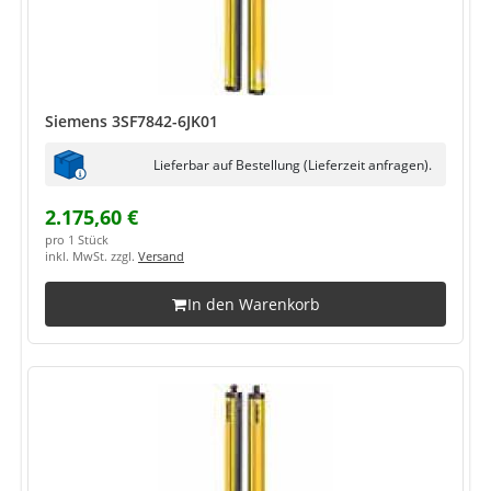
Siemens 3SF7842-6JK01
Lieferbar auf Bestellung (Lieferzeit anfragen).
2.175,60 €
pro 1 Stück
inkl. MwSt. zzgl.
Versand
In den Warenkorb