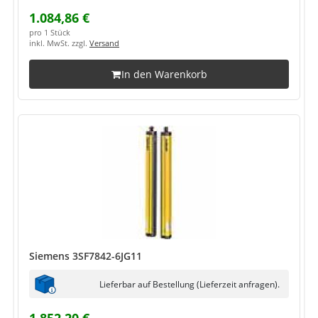
1.084,86 €
pro 1 Stück
inkl. MwSt. zzgl.
Versand
In den Warenkorb
Siemens 3SF7842-6JG11
Lieferbar auf Bestellung (Lieferzeit anfragen).