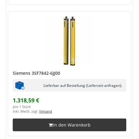
Siemens 3SF7842-6JJ00
Lieferbar auf Bestellung (Lieferzeit anfragen).
1.318,59 €
pro 1 Stück
inkl. MwSt. zzgl.
Versand
In den Warenkorb