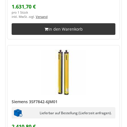
1.631,70 €
pro 1 Stück
inkl. MwSt. zzgl.
Versand
In den Warenkorb
Siemens 3SF7842-6JM01
Lieferbar auf Bestellung (Lieferzeit anfragen).
2.410,80 €