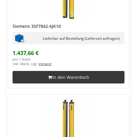
Siemens 3SF7842-6JK10
Lieferbar auf Bestellung (Lieferzeit anfragen).
1.437,66 €
pro 1 Stück
inkl. MwSt. zzgl.
Versand
In den Warenkorb