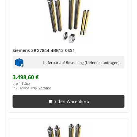
Siemens 3RG7844-4BB13-0SS1
Lieferbar auf Bestellung (Lieferzeit anfragen).
3.498,60 €
pro 1 Stück
inkl. MwSt. zzgl.
Versand
In den Warenkorb