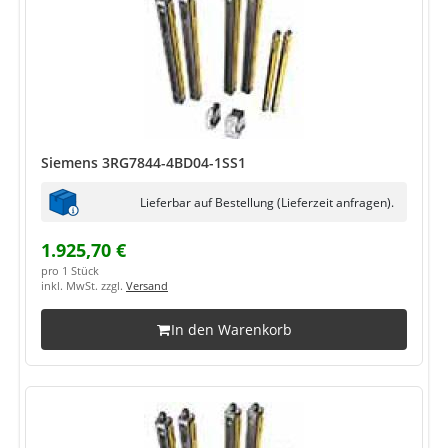
Siemens 3RG7844-4BD04-1SS1
Lieferbar auf Bestellung (Lieferzeit anfragen).
1.925,70 €
pro 1 Stück
inkl. MwSt. zzgl.
Versand
In den Warenkorb