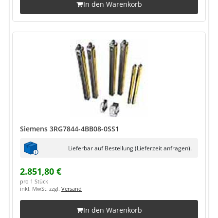
In den Warenkorb
Siemens 3RG7844-4BB08-0SS1
Lieferbar auf Bestellung (Lieferzeit anfragen).
2.851,80 €
pro 1 Stück
inkl. MwSt. zzgl.
Versand
In den Warenkorb