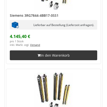
Siemens 3RG7844-4BB17-0SS1
Lieferbar auf Bestellung (Lieferzeit anfragen).
4.145,40 €
pro 1 Stück
inkl. MwSt. zzgl.
Versand
In den Warenkorb