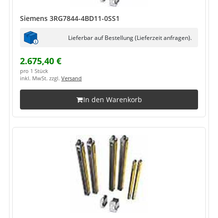
Siemens 3RG7844-4BD11-0SS1
Lieferbar auf Bestellung (Lieferzeit anfragen).
2.675,40 €
pro 1 Stück
inkl. MwSt. zzgl.
Versand
In den Warenkorb