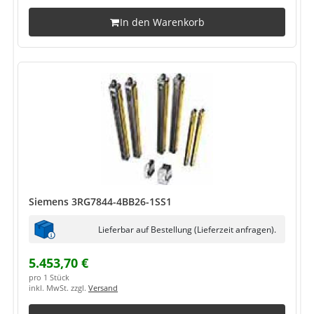
In den Warenkorb
Siemens 3RG7844-4BB26-1SS1
Lieferbar auf Bestellung (Lieferzeit anfragen).
5.453,70 €
pro 1 Stück
inkl. MwSt. zzgl.
Versand