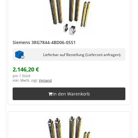
Siemens 3RG7844-4BD06-0SS1
Lieferbar auf Bestellung (Lieferzeit anfragen).
2.146,20 €
pro 1 Stück
inkl. MwSt. zzgl.
Versand
In den Warenkorb