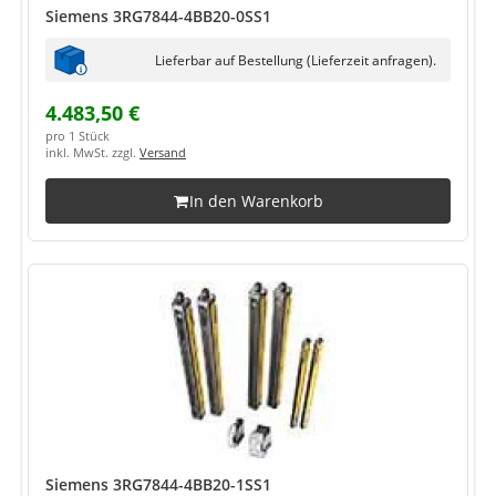
Siemens 3RG7844-4BB20-0SS1
Lieferbar auf Bestellung (Lieferzeit anfragen).
4.483,50 €
pro 1 Stück
inkl. MwSt. zzgl.
Versand
In den Warenkorb
Siemens 3RG7844-4BB20-1SS1