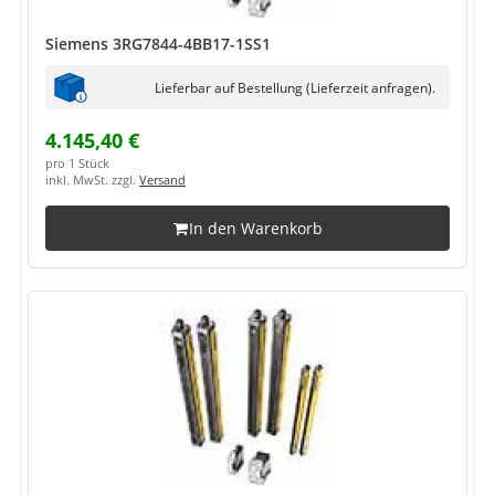
Siemens 3RG7844-4BB17-1SS1
Lieferbar auf Bestellung (Lieferzeit anfragen).
4.145,40 €
pro 1 Stück
inkl. MwSt. zzgl.
Versand
In den Warenkorb