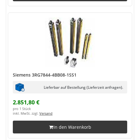
Siemens 3RG7844-4BB08-1SS1
Lieferbar auf Bestellung (Lieferzeit anfragen).
2.851,80 €
pro 1 Stück
inkl. MwSt. zzgl.
Versand
In den Warenkorb