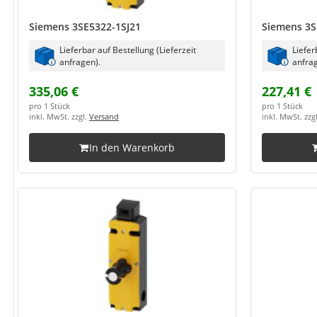
Siemens 3SE5322-1SJ21
Siemens 3S
Lieferbar auf Bestellung (Lieferzeit
Liefer
anfragen).
anfrag
335,06 €
227,41 €
pro 1 Stück
pro 1 Stück
inkl. MwSt. zzgl.
Versand
inkl. MwSt. zzg
In den Warenkorb