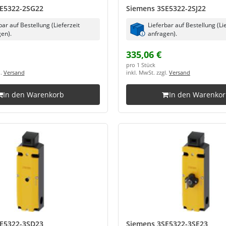
E5322-2SG22
Siemens 3SE5322-2SJ22
bar auf Bestellung (Lieferzeit
Lieferbar auf Bestellung (Li
en).
anfragen).
335,06 €
pro 1 Stück
l.
Versand
inkl. MwSt. zzgl.
Versand
In den Warenkorb
In den Warenko
E5322-3SD23
Siemens 3SE5322-3SE23