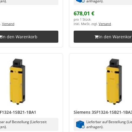
en).
anfragen).
678,01 €
pro 1 Stück
l.
Versand
inkl. MwSt. zzgl.
Versand
In den Warenkorb
In den Warenko
F1324-1SB21-1BA1
Siemens 3SF1324-1SB21-1BA
bar auf Bestellung (Lieferzeit
Lieferbar auf Bestellung (Li
en).
anfragen).