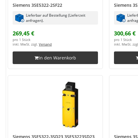
Siemens 3SE5322-2SF22
Siemens 3S
Lieferbar auf Bestellung (Lieferzeit
Liefer
anfragen).
anfrag
269,45 €
300,66 €
pro 1 Stück
pro 1 Stück
inkl. MwSt. zzgl.
Versand
inkl. MwSt. zzg
In den Warenkorb
Siemens 3SE5322-3SD23 3SE53223SD23
Siemens 3S