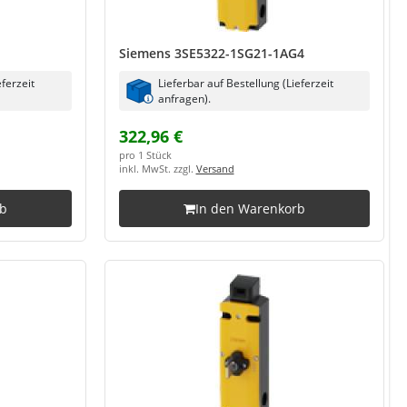
Siemens 3SE5322-1SG21-1AG4
eferzeit
Lieferbar auf Bestellung (Lieferzeit
anfragen).
322,96 €
pro 1 Stück
inkl. MwSt. zzgl.
Versand
rb
In den Warenkorb