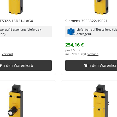
E5322-1SD21-1AG4
Siemens 3SE5322-1SE21
bar auf Bestellung (Lieferzeit
Lieferbar auf Bestellung (Li
en).
anfragen).
254,16 €
pro 1 Stück
l.
Versand
inkl. MwSt. zzgl.
Versand
In den Warenkorb
In den Warenko