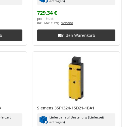
anfragen).
729,34 €
pro 1 Stück
inkl. MwSt. zzgl.
Versand
rb
In den Warenkorb
3
Siemens 3SF1324-1SD21-1BA1
eferzeit
Lieferbar auf Bestellung (Lieferzeit
anfragen).