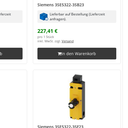
Siemens 3SE5322-3SB23
eferzeit
Lieferbar auf Bestellung (Lieferzeit
anfragen).
227,41 €
pro 1 Stück
inkl. MwSt. zzgl.
Versand
rb
In den Warenkorb
Siemens 3SE5322-3SF23