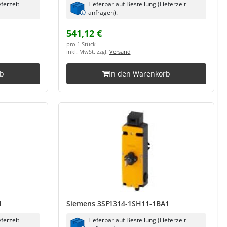
eferzeit
Lieferbar auf Bestellung (Lieferzeit
anfragen).
541,12 €
pro 1 Stück
inkl. MwSt. zzgl.
Versand
rb
In den Warenkorb
1
Siemens 3SF1314-1SH11-1BA1
eferzeit
Lieferbar auf Bestellung (Lieferzeit