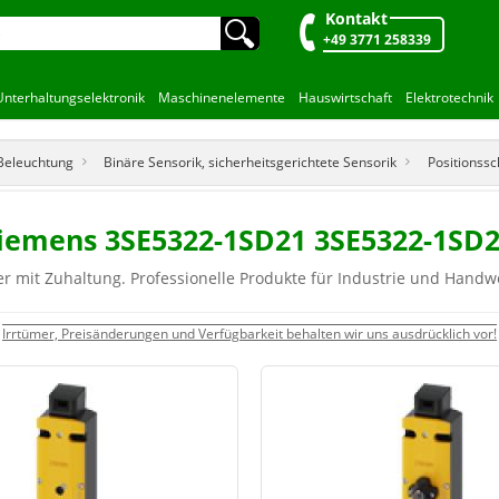
Kontakt
🔍︎
+49 3771 258339
Unterhaltungselektronik
Maschinenelemente
Hauswirtschaft
Elektrotechnik
 Beleuchtung
Binäre Sensorik, sicherheitsgerichtete Sensorik
Positionssc
 Siemens 3SE5322-1SD21 3SE5322-1SD
r mit Zuhaltung. Professionelle Produkte für Industrie und Handw
Irrtümer, Preisänderungen und Verfügbarkeit behalten wir uns ausdrücklich vor!