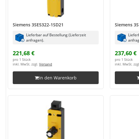
Siemens 3SE5322-1SD21
Siemens 3S
Lieferbar auf Bestellung (Lieferzeit
Liefer
anfragen).
anfrag
221,68 €
237,60 €
pro 1 Stück
pro 1 Stück
inkl. MwSt. zzgl.
Versand
inkl. MwSt. zzg
In den Warenkorb