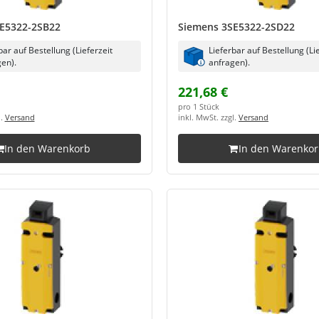
E5322-2SB22
Siemens 3SE5322-2SD22
bar auf Bestellung (Lieferzeit
Lieferbar auf Bestellung (Li
en).
anfragen).
221,68 €
pro 1 Stück
l.
Versand
inkl. MwSt. zzgl.
Versand
In den Warenkorb
In den Warenko