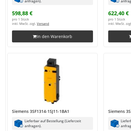
anfragen).
anfrag
598,88 €
622,40 €
pro 1 Stück
pro 1 Stück
inkl. MwSt. zzgl.
Versand
inkl. MwSt. zzg
In den Warenkorb
Siemens 3SF1314-1SJ11-1BA1
Siemens 3S
Lieferbar auf Bestellung (Lieferzeit
Liefer
anfragen).
anfrag