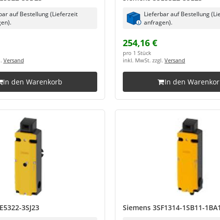
bar auf Bestellung (Lieferzeit
Lieferbar auf Bestellung (Li
en).
anfragen).
254,16 €
pro 1 Stück
l.
Versand
inkl. MwSt. zzgl.
Versand
In den Warenkorb
In den Warenko
E5322-3SJ23
Siemens 3SF1314-1SB11-1BA