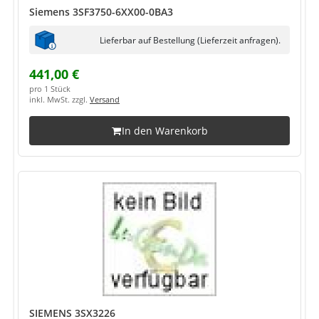
Siemens 3SF3750-6XX00-0BA3
Lieferbar auf Bestellung (Lieferzeit anfragen).
441,00 €
pro 1 Stück
inkl. MwSt. zzgl.
Versand
In den Warenkorb
SIEMENS 3SX3226