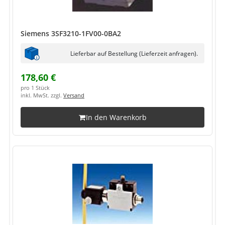
Siemens 3SF3210-1FV00-0BA2
Lieferbar auf Bestellung (Lieferzeit anfragen).
178,60 €
pro 1 Stück
inkl. MwSt. zzgl.
Versand
In den Warenkorb