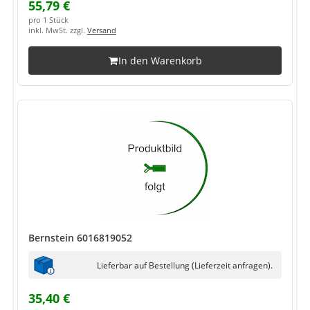
55,79 €
pro 1 Stück
inkl. MwSt. zzgl.
Versand
In den Warenkorb
Bernstein 6016819052
Lieferbar auf Bestellung (Lieferzeit anfragen).
35,40 €