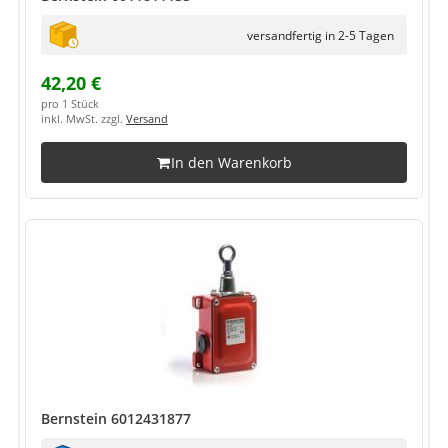
versandfertig in 2-5 Tagen
42,20 €
pro 1 Stück
inkl. MwSt. zzgl.
Versand
In den Warenkorb
Bernstein 6012431877