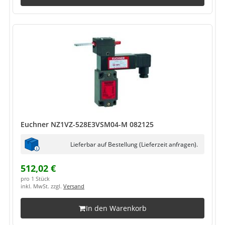
Euchner NZ1VZ-528E3VSM04-M 082125
Lieferbar auf Bestellung (Lieferzeit anfragen).
512,02 €
pro 1 Stück
inkl. MwSt. zzgl.
Versand
In den Warenkorb