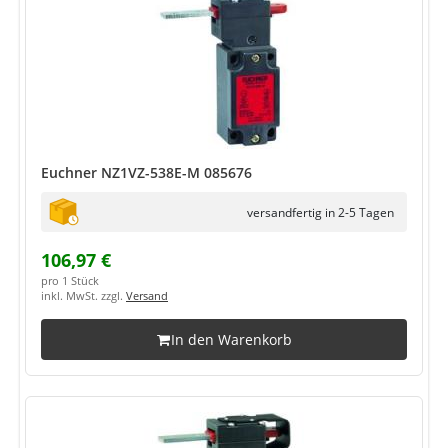
Euchner NZ1VZ-538E-M 085676
versandfertig in 2-5 Tagen
106,97 €
pro 1 Stück
inkl. MwSt. zzgl.
Versand
In den Warenkorb