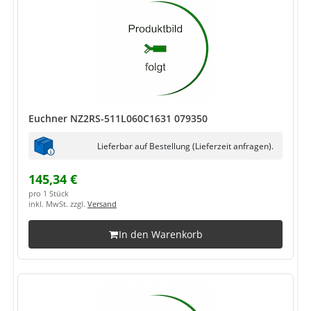
Euchner NZ2RS-511L060C1631 079350
Lieferbar auf Bestellung (Lieferzeit anfragen).
145,34 €
pro 1 Stück
inkl. MwSt. zzgl.
Versand
In den Warenkorb