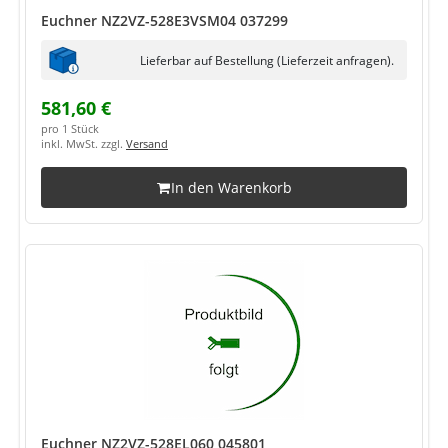
Euchner NZ2VZ-528E3VSM04 037299
Lieferbar auf Bestellung (Lieferzeit anfragen).
581,60 €
pro 1 Stück
inkl. MwSt. zzgl.
Versand
In den Warenkorb
Euchner NZ2VZ-528EL060 045801