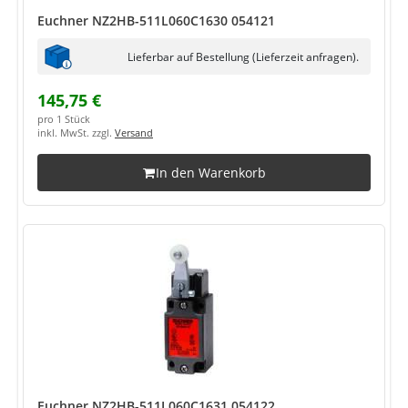
Euchner NZ2HB-511L060C1630 054121
Lieferbar auf Bestellung (Lieferzeit anfragen).
145,75 €
pro 1 Stück
inkl. MwSt. zzgl.
Versand
In den Warenkorb
Euchner NZ2HB-511L060C1631 054122