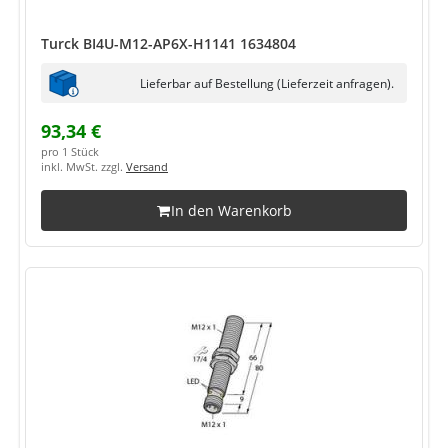
Turck BI4U-M12-AP6X-H1141 1634804
Lieferbar auf Bestellung (Lieferzeit anfragen).
93,34 €
pro 1 Stück
inkl. MwSt. zzgl.
Versand
In den Warenkorb