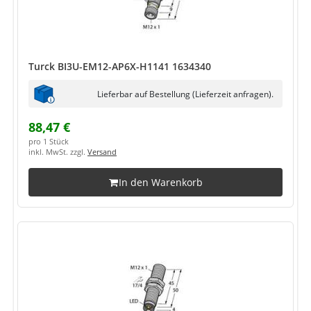
Turck BI3U-EM12-AP6X-H1141 1634340
Lieferbar auf Bestellung (Lieferzeit anfragen).
88,47 €
pro 1 Stück
inkl. MwSt. zzgl.
Versand
In den Warenkorb