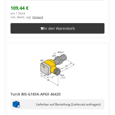
109,44 €
pro 1 Stück
inkl. MwSt. zzgl.
Versand
In den Warenkorb
Turck BI5-G18SK-AP6X 46420
Lieferbar auf Bestellung (Lieferzeit anfragen).