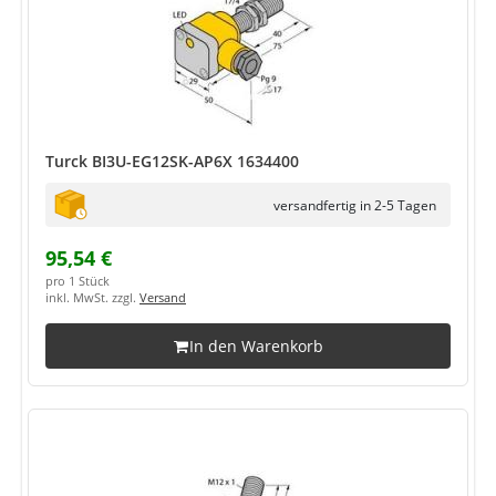
Turck BI3U-EG12SK-AP6X 1634400
versandfertig in 2-5 Tagen
95,54 €
pro 1 Stück
inkl. MwSt. zzgl.
Versand
In den Warenkorb