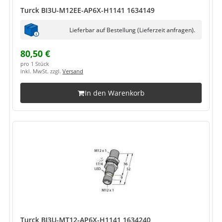
Turck BI3U-M12EE-AP6X-H1141 1634149
Lieferbar auf Bestellung (Lieferzeit anfragen).
80,50 €
pro 1 Stück
inkl. MwSt. zzgl.
Versand
In den Warenkorb
Turck BI3U-MT12-AP6X-H1141 1634240