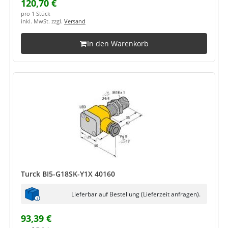
120,70 €
pro 1 Stück
inkl. MwSt. zzgl.
Versand
In den Warenkorb
Turck BI5-G18SK-Y1X 40160
Lieferbar auf Bestellung (Lieferzeit anfragen).
93,39 €