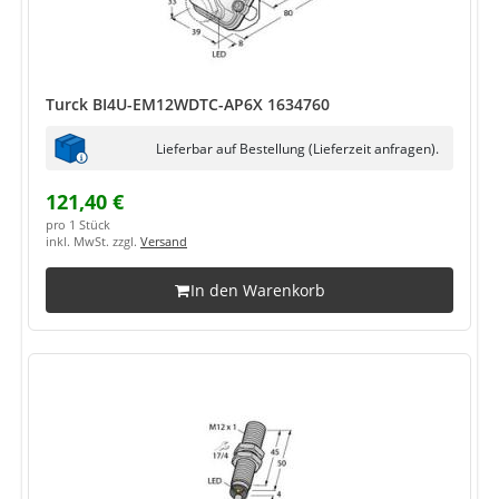
Turck BI4U-EM12WDTC-AP6X 1634760
Lieferbar auf Bestellung (Lieferzeit anfragen).
121,40 €
pro 1 Stück
inkl. MwSt. zzgl.
Versand
In den Warenkorb