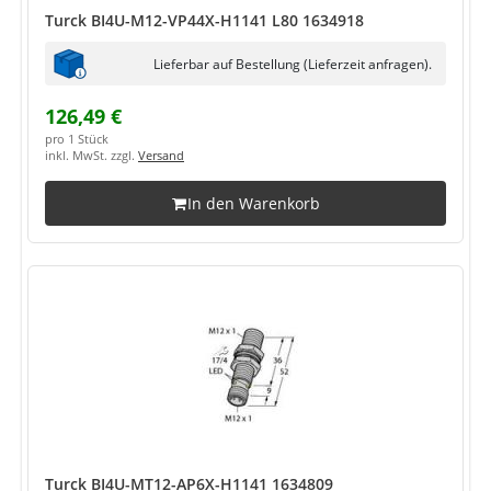
Turck BI4U-M12-VP44X-H1141 L80 1634918
Lieferbar auf Bestellung (Lieferzeit anfragen).
126,49 €
pro 1 Stück
inkl. MwSt. zzgl.
Versand
In den Warenkorb
Turck BI4U-MT12-AP6X-H1141 1634809