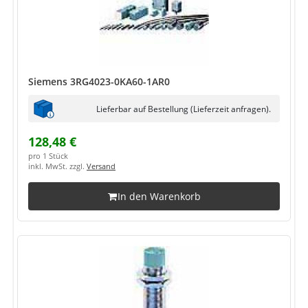
Siemens 3RG4023-0KA60-1AR0
Lieferbar auf Bestellung (Lieferzeit anfragen).
128,48 €
pro 1 Stück
inkl. MwSt. zzgl.
Versand
In den Warenkorb