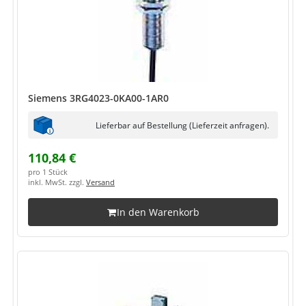
Siemens 3RG4023-0KA00-1AR0
Lieferbar auf Bestellung (Lieferzeit anfragen).
110,84 €
pro 1 Stück
inkl. MwSt. zzgl.
Versand
In den Warenkorb