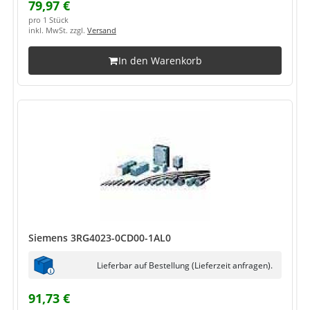
79,97 €
pro 1 Stück
inkl. MwSt. zzgl.
Versand
In den Warenkorb
Siemens 3RG4023-0CD00-1AL0
Lieferbar auf Bestellung (Lieferzeit anfragen).
91,73 €