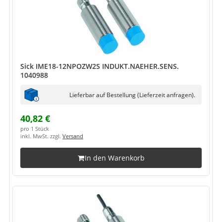
Sick IME18-12NPOZW2S INDUKT.NAEHER.SENS.
1040988
Lieferbar auf Bestellung (Lieferzeit anfragen).
40,82 €
pro 1 Stück
inkl. MwSt. zzgl.
Versand
In den Warenkorb