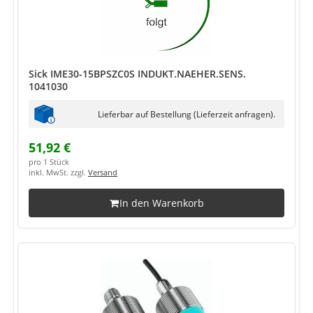
Sick IME30-15BPSZC0S INDUKT.NAEHER.SENS.
1041030
Lieferbar auf Bestellung (Lieferzeit anfragen).
51,92 €
pro 1 Stück
inkl. MwSt. zzgl.
Versand
In den Warenkorb