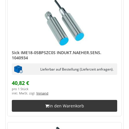
Sick IME18-05BPSZC0S INDUKT.NAEHER.SENS.
1040934
Lieferbar auf Bestellung (Lieferzeit anfragen).
40,82 €
pro 1 Stück
inkl. MwSt. zzgl.
Versand
In den Warenkorb