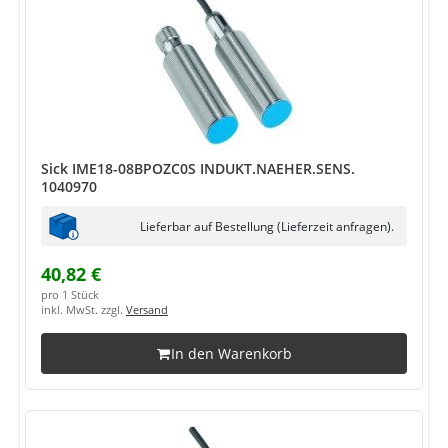
Sick IME18-08BPOZC0S INDUKT.NAEHER.SENS.
1040970
Lieferbar auf Bestellung (Lieferzeit anfragen).
40,82 €
pro 1 Stück
inkl. MwSt. zzgl.
Versand
In den Warenkorb