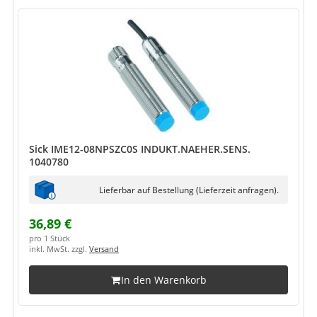
Sick IME12-08NPSZC0S INDUKT.NAEHER.SENS.
1040780
Lieferbar auf Bestellung (Lieferzeit anfragen).
36,89 €
pro 1 Stück
inkl. MwSt. zzgl.
Versand
In den Warenkorb