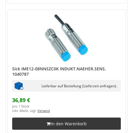
Sick IME12-08NNSZC0K INDUKT.NAEHER.SENS.
1040787
Lieferbar auf Bestellung (Lieferzeit anfragen).
36,89 €
pro 1 Stück
inkl. MwSt. zzgl.
Versand
In den Warenkorb