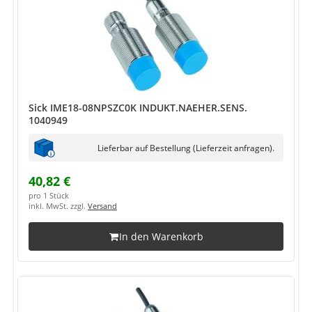
Sick IME18-08NPSZC0K INDUKT.NAEHER.SENS.
1040949
Lieferbar auf Bestellung (Lieferzeit anfragen).
40,82 €
pro 1 Stück
inkl. MwSt. zzgl.
Versand
In den Warenkorb