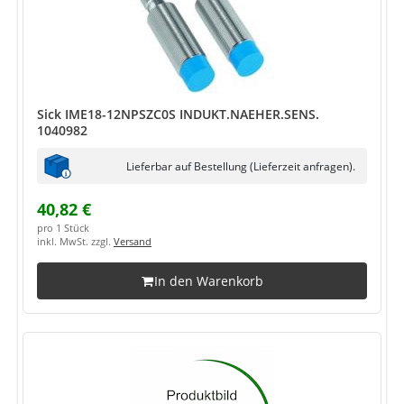
Sick IME18-12NPSZC0S INDUKT.NAEHER.SENS.
1040982
Lieferbar auf Bestellung (Lieferzeit anfragen).
40,82 €
pro 1 Stück
inkl. MwSt. zzgl.
Versand
In den Warenkorb