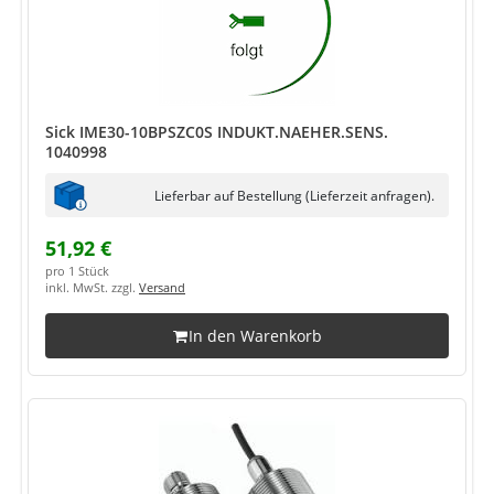
Sick IME30-10BPSZC0S INDUKT.NAEHER.SENS.
1040998
Lieferbar auf Bestellung (Lieferzeit anfragen).
51,92 €
pro 1 Stück
inkl. MwSt. zzgl.
Versand
In den Warenkorb