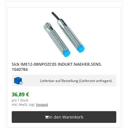
Sick IME12-08NPOZC0S INDUKT.NAEHER.SENS.
1040784
Lieferbar auf Bestellung (Lieferzeit anfragen).
36,89 €
pro 1 Stück
inkl. MwSt. zzgl.
Versand
In den Warenkorb