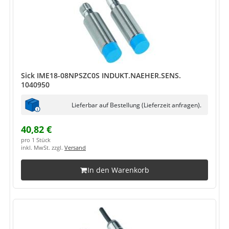
Sick IME18-08NPSZC0S INDUKT.NAEHER.SENS.
1040950
Lieferbar auf Bestellung (Lieferzeit anfragen).
40,82 €
pro 1 Stück
inkl. MwSt. zzgl.
Versand
In den Warenkorb