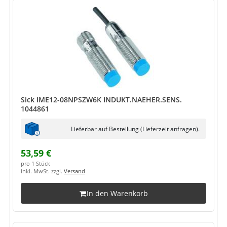
Sick IME12-08NPSZW6K INDUKT.NAEHER.SENS.
1044861
Lieferbar auf Bestellung (Lieferzeit anfragen).
53,59 €
pro 1 Stück
inkl. MwSt. zzgl.
Versand
In den Warenkorb