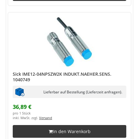
Sick IME12-04NPSZW2K INDUKT.NAEHER.SENS.
1040749
Lieferbar auf Bestellung (Lieferzeit anfragen).
36,89 €
pro 1 Stück
inkl. MwSt. zzgl.
Versand
In den Warenkorb