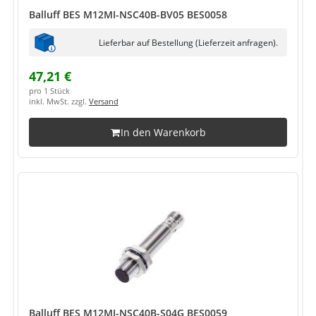
Balluff BES M12MI-NSC40B-BV05 BES0058
Lieferbar auf Bestellung (Lieferzeit anfragen).
47,21 €
pro 1 Stück
inkl. MwSt. zzgl.
Versand
In den Warenkorb
Balluff BES M12MI-NSC40B-S04G BES0059