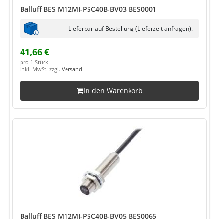
Balluff BES M12MI-PSC40B-BV03 BES0001
Lieferbar auf Bestellung (Lieferzeit anfragen).
41,66 €
pro 1 Stück
inkl. MwSt. zzgl.
Versand
In den Warenkorb
Balluff BES M12MI-PSC40B-BV05 BES0065