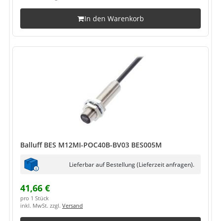
In den Warenkorb
Balluff BES M12MI-POC40B-BV03 BES005M
Lieferbar auf Bestellung (Lieferzeit anfragen).
41,66 €
pro 1 Stück
inkl. MwSt. zzgl.
Versand