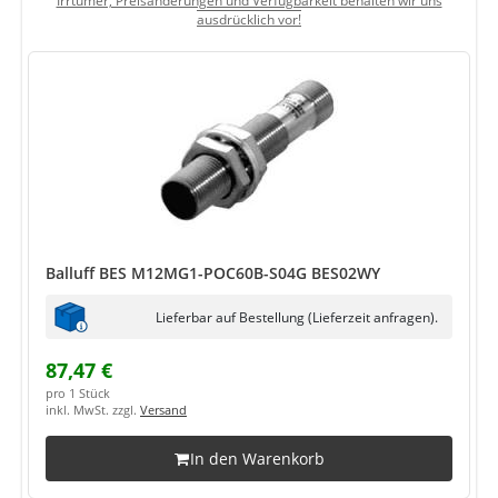
Irrtümer, Preisänderungen und Verfügbarkeit behalten wir uns
ausdrücklich vor!
Balluff BES M12MG1-POC60B-S04G BES02WY
Lieferbar auf Bestellung (Lieferzeit anfragen).
87,47 €
pro 1 Stück
inkl. MwSt. zzgl.
Versand
In den Warenkorb