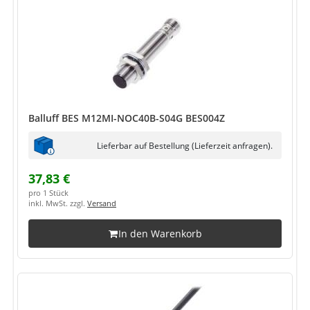
Balluff BES M12MI-NOC40B-S04G BES004Z
Lieferbar auf Bestellung (Lieferzeit anfragen).
37,83 €
pro 1 Stück
inkl. MwSt. zzgl.
Versand
In den Warenkorb