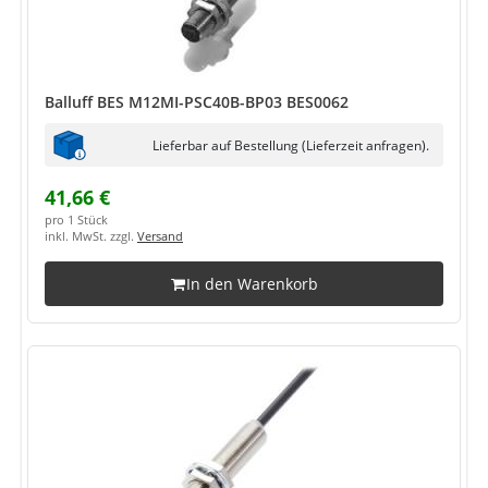
Balluff BES M12MI-PSC40B-BP03 BES0062
Lieferbar auf Bestellung (Lieferzeit anfragen).
41,66 €
pro 1 Stück
inkl. MwSt. zzgl.
Versand
In den Warenkorb