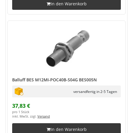
In den Warenkorb
Balluff BES M12MI-POC40B-S04G BES005N
versandfertig in 2-5 Tagen
37,83 €
pro 1 Stück
inkl. MwSt. zzgl.
Versand
In den Warenkorb