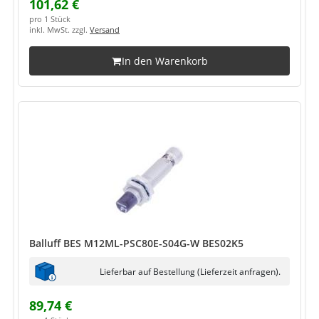
101,62 €
pro 1 Stück
inkl. MwSt. zzgl.
Versand
In den Warenkorb
Balluff BES M12ML-PSC80E-S04G-W BES02K5
Lieferbar auf Bestellung (Lieferzeit anfragen).
89,74 €