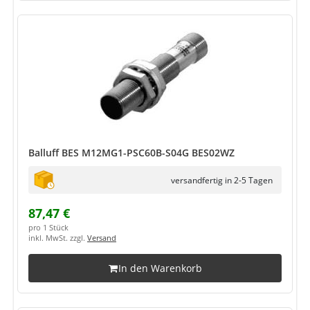
Balluff BES M12MG1-PSC60B-S04G BES02WZ
versandfertig in 2-5 Tagen
87,47 €
pro 1 Stück
inkl. MwSt. zzgl.
Versand
In den Warenkorb