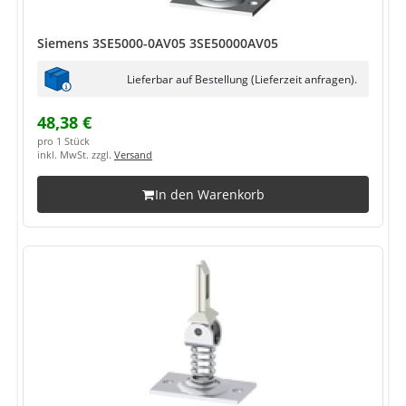
Siemens 3SE5000-0AV05 3SE50000AV05
Lieferbar auf Bestellung (Lieferzeit anfragen).
48,38 €
pro 1 Stück
inkl. MwSt. zzgl.
Versand
In den Warenkorb