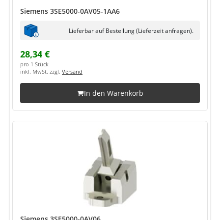
Siemens 3SE5000-0AV05-1AA6
Lieferbar auf Bestellung (Lieferzeit anfragen).
28,34 €
pro 1 Stück
inkl. MwSt. zzgl.
Versand
In den Warenkorb
Siemens 3SE5000-0AV06