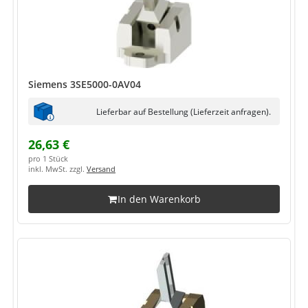
Siemens 3SE5000-0AV04
Lieferbar auf Bestellung (Lieferzeit anfragen).
26,63 €
pro 1 Stück
inkl. MwSt. zzgl.
Versand
In den Warenkorb