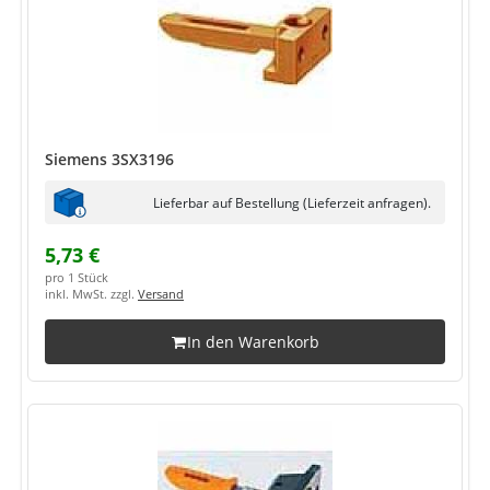
Siemens 3SX3196
Lieferbar auf Bestellung (Lieferzeit anfragen).
5,73 €
pro 1 Stück
inkl. MwSt. zzgl.
Versand
In den Warenkorb