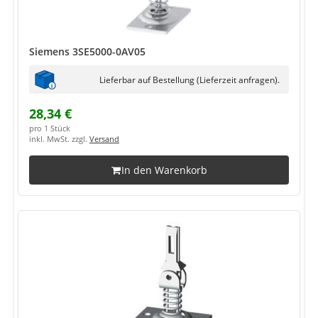
Siemens 3SE5000-0AV05
Lieferbar auf Bestellung (Lieferzeit anfragen).
28,34 €
pro 1 Stück
inkl. MwSt. zzgl.
Versand
In den Warenkorb