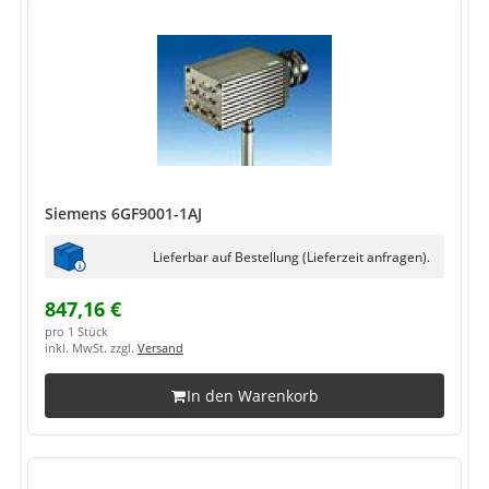
Siemens 6GF9001-1AJ
Lieferbar auf Bestellung (Lieferzeit anfragen).
847,16 €
pro 1 Stück
inkl. MwSt. zzgl.
Versand
In den Warenkorb