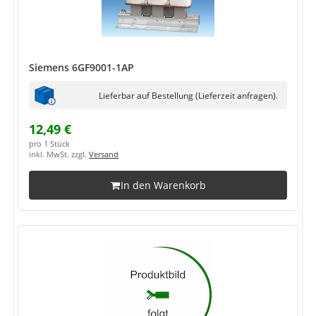
Siemens 6GF9001-1AP
Lieferbar auf Bestellung (Lieferzeit anfragen).
12,49 €
pro 1 Stück
inkl. MwSt. zzgl.
Versand
In den Warenkorb