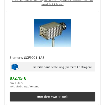
Irrtümer, Preisänderungen und Verfügbarkeit behalten wir uns
ausdrücklich vor!
Siemens 6GF9001-1AE
Lieferbar auf Bestellung (Lieferzeit anfragen).
872,15 €
pro 1 Stück
inkl. MwSt. zzgl.
Versand
In den Warenkorb