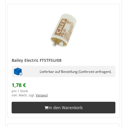
Bailey Electric FTSTFSU/08
Lieferbar auf Bestellung (Lieferzeit anfragen).
1,78 €
pro 1 Stück
inkl. MwSt. zzgl.
Versand
In den Warenkorb