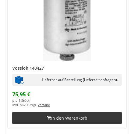
Vossloh 140427
Lieferbar auf Bestellung (Lieferzeit anfragen).
75,95 €
pro 1 Stück
inkl. MwSt. zzgl.
Versand
In den Warenkorb