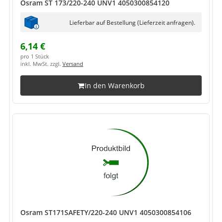
Osram ST 173/220-240 UNV1 4050300854120
Lieferbar auf Bestellung (Lieferzeit anfragen).
6,14 €
pro 1 Stück
inkl. MwSt. zzgl.
Versand
In den Warenkorb
Osram ST171SAFETY/220-240 UNV1 4050300854106