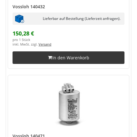
Vossloh 140432
Lieferbar auf Bestellung (Lieferzeit anfragen).
150,28 €
pro 1 Stück
inkl. MwSt. zzgl.
Versand
In den Warenkorb
Vossloh 140471