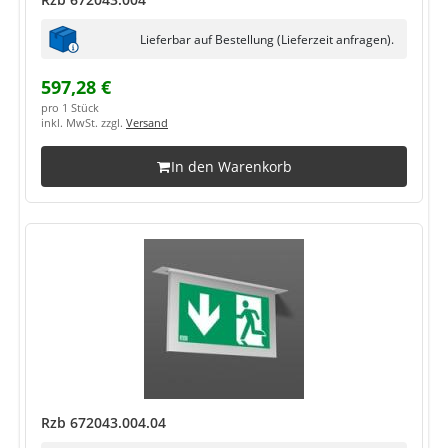
Lieferbar auf Bestellung (Lieferzeit anfragen).
597,28 €
pro 1 Stück
inkl. MwSt. zzgl.
Versand
In den Warenkorb
Rzb 672043.004.04