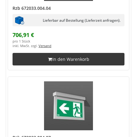
Rzb 672033.004.04
Lieferbar auf Bestellung (Lieferzeit anfragen).
706,91 €
pro 1 Stück
inkl. MwSt. zzgl.
Versand
In den Warenkorb