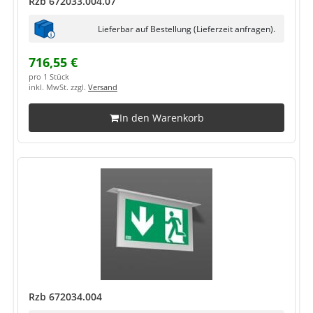
Rzb 672033.004.07
Lieferbar auf Bestellung (Lieferzeit anfragen).
716,55 €
pro 1 Stück
inkl. MwSt. zzgl.
Versand
In den Warenkorb
Rzb 672034.004