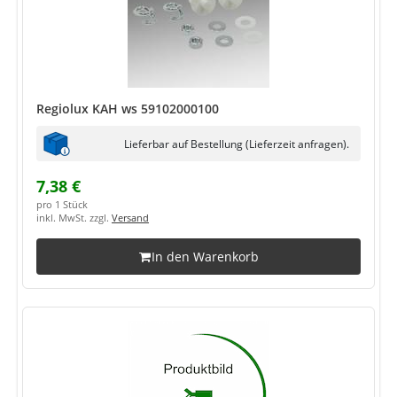
Regiolux KAH ws 59102000100
Lieferbar auf Bestellung (Lieferzeit anfragen).
7,38 €
pro 1 Stück
inkl. MwSt. zzgl.
Versand
In den Warenkorb