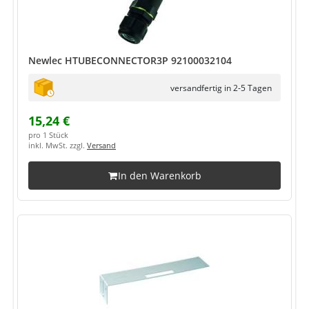
Newlec HTUBECONNECTOR3P 92100032104
versandfertig in 2-5 Tagen
15,24 €
pro 1 Stück
inkl. MwSt. zzgl.
Versand
In den Warenkorb