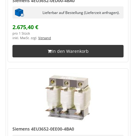
Siemens 4EU3652-0ED00-4BA0
Lieferbar auf Bestellung (Lieferzeit anfragen).
2.675,40 €
pro 1 Stück
inkl. MwSt. zzgl.
Versand
In den Warenkorb
Siemens 4EU3652-0EE00-4BA0