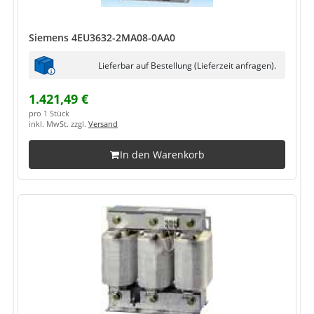
Siemens 4EU3632-2MA08-0AA0
Lieferbar auf Bestellung (Lieferzeit anfragen).
1.421,49 €
pro 1 Stück
inkl. MwSt. zzgl.
Versand
In den Warenkorb