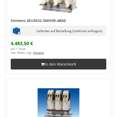
Siemens 4EU3632-0MH08-4BA0
Lieferbar auf Bestellung (Lieferzeit anfragen).
4.483,50 €
pro 1 Stück
inkl. MwSt. zzgl.
Versand
In den Warenkorb