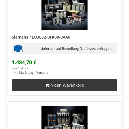
Siemens 4EU3632-0FK08-0AA0
Lieferbar auf Bestellung (Lieferzeit anfragen).
1.484,70 €
pro 1 Stück
inkl. MwSt. zzgl.
Versand
In den Warenkorb