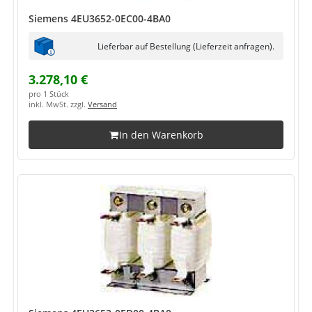
Siemens 4EU3652-0EC00-4BA0
Lieferbar auf Bestellung (Lieferzeit anfragen).
3.278,10 €
pro 1 Stück
inkl. MwSt. zzgl.
Versand
In den Warenkorb