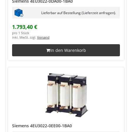
Siemens 4EU3022-0DA00-1BA0
Lieferbar auf Bestellung (Lieferzeit anfragen).
1.793,40 €
pro 1 Stück
inkl. MwSt. zzgl.
Versand
In den Warenkorb
Siemens 4EU3022-0EE00-1BA0