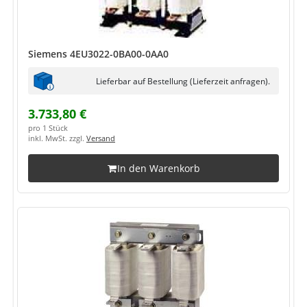
Siemens 4EU3022-0BA00-0AA0
Lieferbar auf Bestellung (Lieferzeit anfragen).
3.733,80 €
pro 1 Stück
inkl. MwSt. zzgl.
Versand
In den Warenkorb