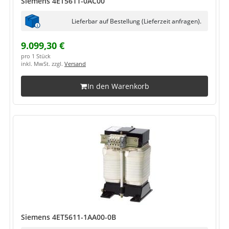
Siemens 4ET5611-0AC00
Lieferbar auf Bestellung (Lieferzeit anfragen).
9.099,30 €
pro 1 Stück
inkl. MwSt. zzgl.
Versand
In den Warenkorb
Siemens 4ET5611-1AA00-0B