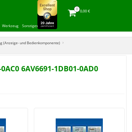
0,00 €
Werkzeug
Sonstiges
ung (Anzeige- und Bedienkomponente)
1-0AC0 6AV6691-1DB01-0AD0