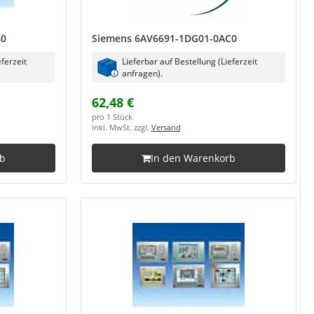
B0
Siemens 6AV6691-1DG01-0AC0
eferzeit
Lieferbar auf Bestellung (Lieferzeit
anfragen).
62,48 €
pro 1 Stück
inkl. MwSt. zzgl.
Versand
rb
In den Warenkorb