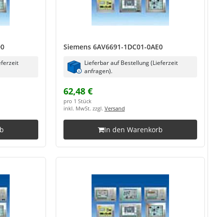
D0
Siemens 6AV6691-1DC01-0AE0
eferzeit
Lieferbar auf Bestellung (Lieferzeit
anfragen).
62,48 €
pro 1 Stück
inkl. MwSt. zzgl.
Versand
rb
In den Warenkorb