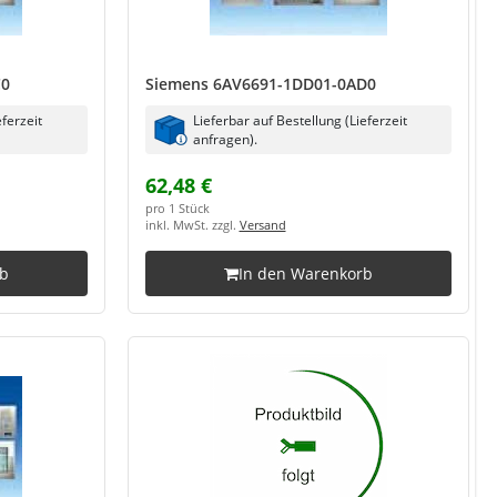
C0
Siemens 6AV6691-1DD01-0AD0
eferzeit
Lieferbar auf Bestellung (Lieferzeit
anfragen).
62,48 €
pro 1 Stück
inkl. MwSt. zzgl.
Versand
rb
In den Warenkorb