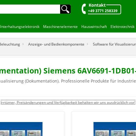
Kontakt
🔍︎
+49 3771 258339
Unterhaltungselektronik
Maschinenelemente
Hauswirtschaft
Elektrotechnik
 Beleuchtung
Anzeige- und Bedienkomponente
Software für Visualisier
kumentation) Siemens 6AV6691-1DB0
ualisierung (Dokumentation). Professionelle Produkte für Industrie
Irrtümer, Preisänderungen und Verfügbarkeit behalten wir uns ausdrücklich vor!