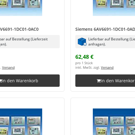
AV6691-1DC01-0AC0
Siemens 6AV6691-1DC01-0A
bar auf Bestellung (Lieferzeit
Lieferbar auf Bestellung (Li
en).
anfragen).
62,48 €
pro 1 Stück
l.
Versand
inkl. MwSt. zzgl.
Versand
In den Warenkorb
In den Warenko