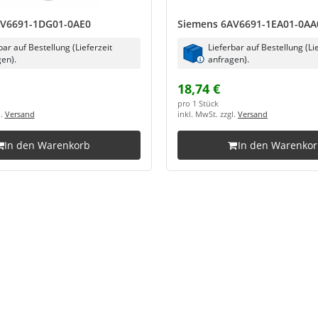
AV6691-1DG01-0AE0
Siemens 6AV6691-1EA01-0AA
bar auf Bestellung (Lieferzeit
Lieferbar auf Bestellung (Li
en).
anfragen).
18,74 €
pro 1 Stück
l.
Versand
inkl. MwSt. zzgl.
Versand
In den Warenkorb
In den Warenko