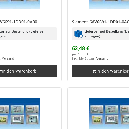
AV6691-1DD01-0AB0
Siemens 6AV6691-1DD01-0A
bar auf Bestellung (Lieferzeit
Lieferbar auf Bestellung (Li
en).
anfragen).
62,48 €
pro 1 Stück
l.
Versand
inkl. MwSt. zzgl.
Versand
In den Warenkorb
In den Warenko