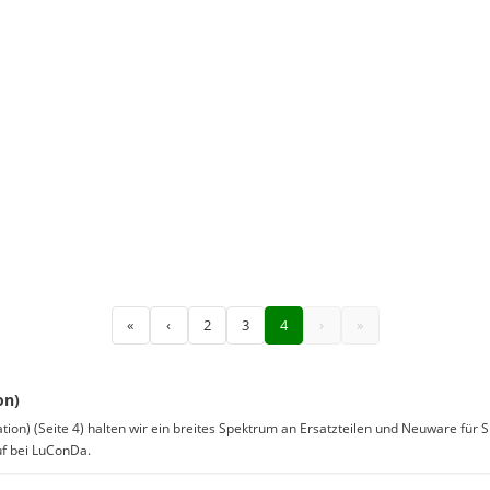
«
‹
2
3
4
›
»
on)
ation) (Seite 4) halten wir ein breites Spektrum an Ersatzteilen und Neuware für 
f bei LuConDa.