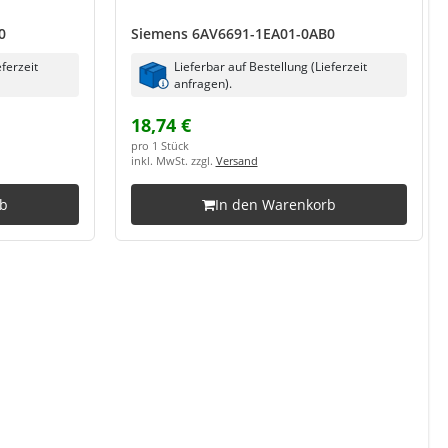
0
Siemens 6AV6691-1EA01-0AB0
eferzeit
Lieferbar auf Bestellung (Lieferzeit
anfragen).
18,74 €
pro 1 Stück
inkl. MwSt. zzgl.
Versand
rb
In den Warenkorb