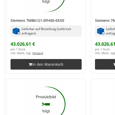
Siemens 7MB6121-0FH00-0XX0
Siemens 7
Lieferbar auf Bestellung (Lieferzeit
Liefer
anfragen).
anfrag
43.026,61 €
43.026,61
pro 1 Stück
pro 1 Stück
inkl. MwSt. zzgl.
Versand
inkl. MwSt. zzg
In den Warenkorb