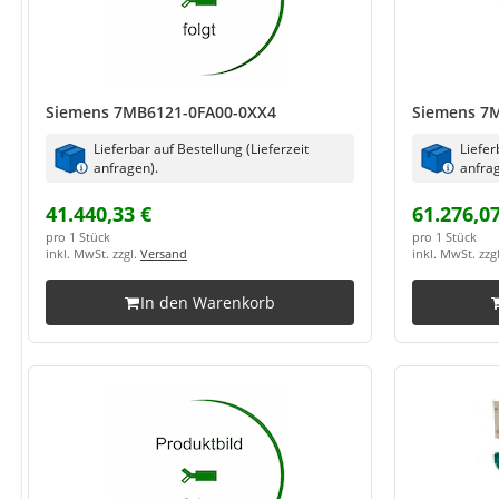
Siemens 7MB6121-0FA00-0XX4
Siemens 7
Lieferbar auf Bestellung (Lieferzeit
Liefer
anfragen).
anfrag
41.440,33 €
61.276,07
pro 1 Stück
pro 1 Stück
inkl. MwSt. zzgl.
Versand
inkl. MwSt. zzg
In den Warenkorb