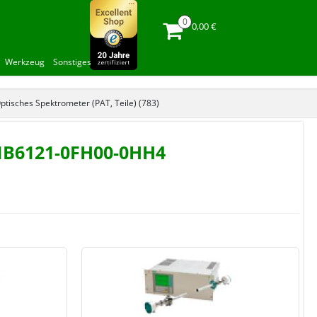
0,00 €
Werkzeug
Sonstiges
ptisches Spektrometer (PAT, Teile) (783)
7MB6121-0FH00-0HH4