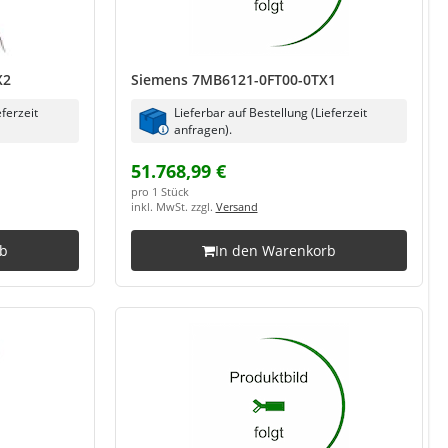
X2
Siemens 7MB6121-0FT00-0TX1
eferzeit
Lieferbar auf Bestellung (Lieferzeit
anfragen).
51.768,99 €
pro 1 Stück
inkl. MwSt. zzgl.
Versand
rb
In den Warenkorb