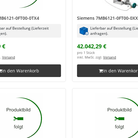
MB6121-0FT00-0TX4
Siemens 7MB6121-0FT00-0X
bar auf Bestellung (Lieferzeit
Lieferbar auf Bestellung (Li
en).
anfragen).
 €
42.042,29 €
pro 1 Stück
l.
Versand
inkl. MwSt. zzgl.
Versand
In den Warenkorb
In den Warenko