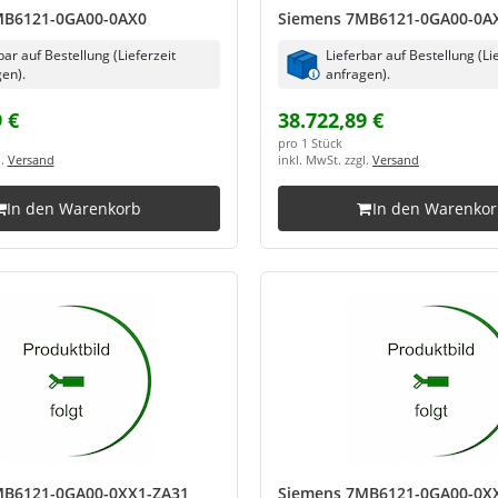
MB6121-0GA00-0AX0
Siemens 7MB6121-0GA00-0A
bar auf Bestellung (Lieferzeit
Lieferbar auf Bestellung (Li
en).
anfragen).
 €
38.722,89 €
pro 1 Stück
l.
Versand
inkl. MwSt. zzgl.
Versand
In den Warenkorb
In den Warenko
MB6121-0GA00-0XX1-ZA31
Siemens 7MB6121-0GA00-0X