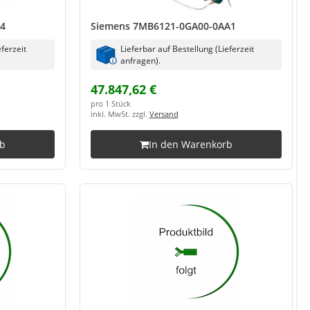
X4
Siemens 7MB6121-0GA00-0AA1
eferzeit
Lieferbar auf Bestellung (Lieferzeit
anfragen).
47.847,62 €
pro 1 Stück
inkl. MwSt. zzgl.
Versand
rb
In den Warenkorb