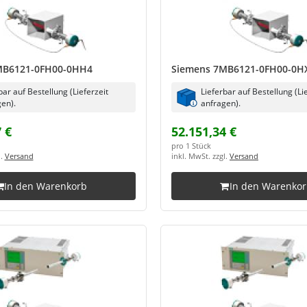
MB6121-0FH00-0HH4
Siemens 7MB6121-0FH00-0H
bar auf Bestellung (Lieferzeit
Lieferbar auf Bestellung (Li
en).
anfragen).
 €
52.151,34 €
pro 1 Stück
l.
Versand
inkl. MwSt. zzgl.
Versand
In den Warenkorb
In den Warenko