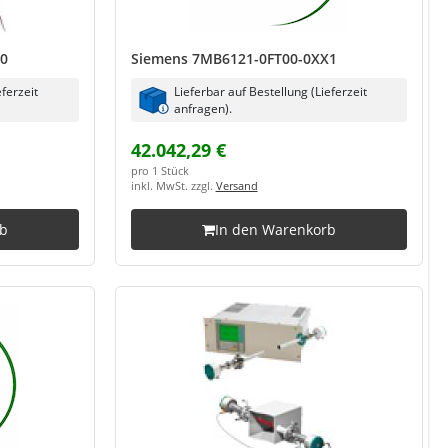
X0
Siemens 7MB6121-0FT00-0XX1
eferzeit
Lieferbar auf Bestellung (Lieferzeit
anfragen).
42.042,29 €
pro 1 Stück
inkl. MwSt. zzgl.
Versand
rb
In den Warenkorb