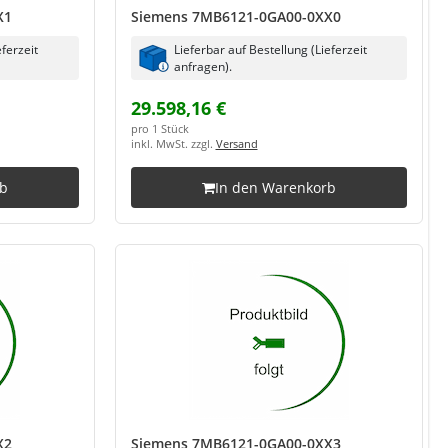
X1
Siemens 7MB6121-0GA00-0XX0
eferzeit
Lieferbar auf Bestellung (Lieferzeit
anfragen).
29.598,16 €
pro 1 Stück
inkl. MwSt. zzgl.
Versand
rb
In den Warenkorb
X2
Siemens 7MB6121-0GA00-0XX3