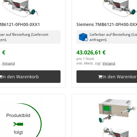
MB6121-0FH00-0XX1
Siemens 7MB6121-0FH00-0X
bar auf Bestellung (Lieferzeit
Lieferbar auf Bestellung (Li
en).
anfragen).
 €
43.026,61 €
pro 1 Stück
l.
Versand
inkl. MwSt. zzgl.
Versand
In den Warenkorb
In den Warenko