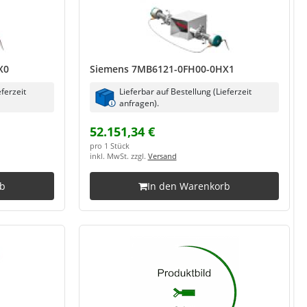
X0
Siemens 7MB6121-0FH00-0HX1
eferzeit
Lieferbar auf Bestellung (Lieferzeit
anfragen).
52.151,34 €
pro 1 Stück
inkl. MwSt. zzgl.
Versand
rb
In den Warenkorb