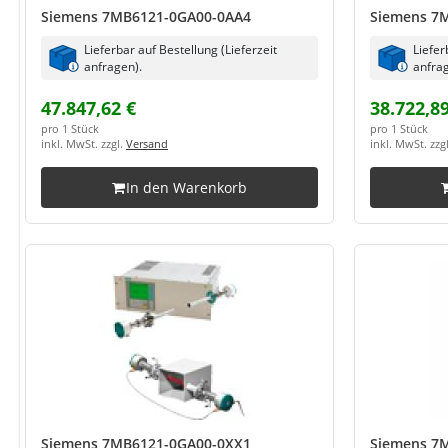
Siemens 7MB6121-0GA00-0AA4
Siemens 7
Lieferbar auf Bestellung (Lieferzeit
Liefer
anfragen).
anfrag
47.847,62 €
38.722,89
pro 1 Stück
pro 1 Stück
inkl. MwSt. zzgl.
Versand
inkl. MwSt. zzg
In den Warenkorb
Siemens 7MB6121-0GA00-0XX1
Siemens 7