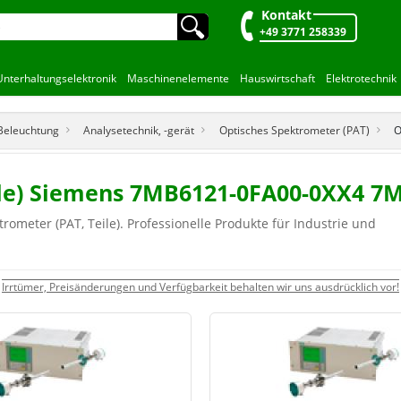
Kontakt
🔍︎
+49 3771 258339
Unterhaltungselektronik
Maschinenelemente
Hauswirtschaft
Elektrotechnik
 Beleuchtung
Analysetechnik, -gerät
Optisches Spektrometer (PAT)
O
ile) Siemens 7MB6121-0FA00-0XX4 
ometer (PAT, Teile). Professionelle Produkte für Industrie und
Irrtümer, Preisänderungen und Verfügbarkeit behalten wir uns ausdrücklich vor!