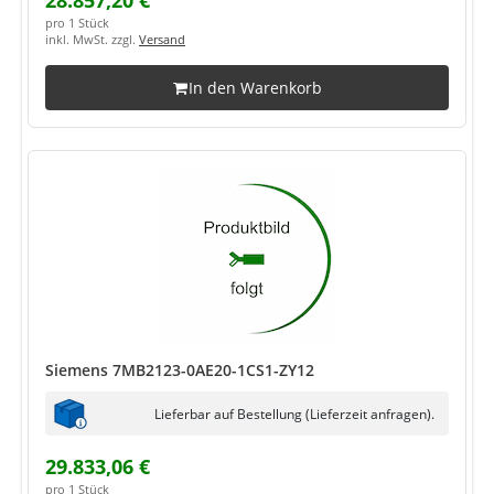
28.857,20 €
pro 1 Stück
inkl. MwSt. zzgl.
Versand
In den Warenkorb
Siemens 7MB2123-0AE20-1CS1-ZY12
Lieferbar auf Bestellung (Lieferzeit anfragen).
29.833,06 €
pro 1 Stück