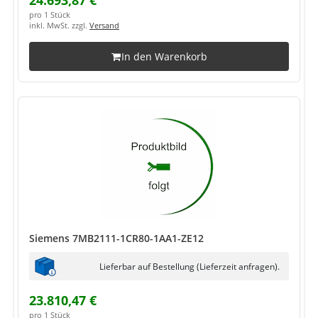
24.693,87 €
pro 1 Stück
inkl. MwSt. zzgl.
Versand
In den Warenkorb
Siemens 7MB2111-1CR80-1AA1-ZE12
Lieferbar auf Bestellung (Lieferzeit anfragen).
23.810,47 €
pro 1 Stück