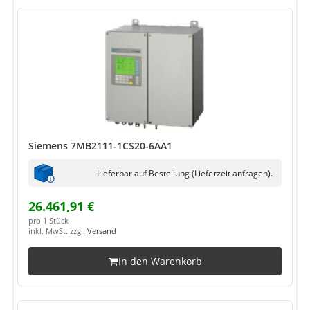
Siemens 7MB2111-1CS20-6AA1
Lieferbar auf Bestellung (Lieferzeit anfragen).
26.461,91 €
pro 1 Stück
inkl. MwSt. zzgl.
Versand
In den Warenkorb