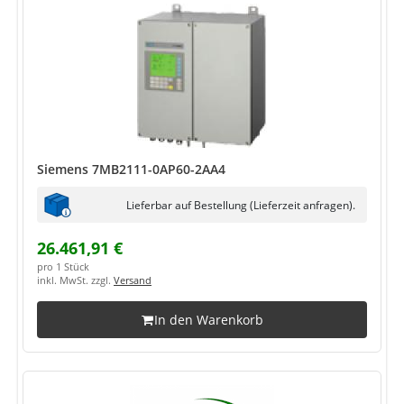
Siemens 7MB2111-0AP60-2AA4
Lieferbar auf Bestellung (Lieferzeit anfragen).
26.461,91 €
pro 1 Stück
inkl. MwSt. zzgl.
Versand
In den Warenkorb