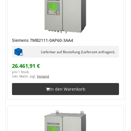
Siemens 7MB2111-0AP60-3AA4
Lieferbar auf Bestellung (Lieferzeit anfragen).
26.461,91 €
pro 1 Stück
inkl. MwSt. zzgl.
Versand
In den Warenkorb