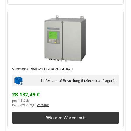
Siemens 7MB2111-0AR61-6AA1
Lieferbar auf Bestellung (Lieferzeit anfragen).
28.132,49 €
pro 1 Stück
inkl. MwSt. zzgl.
Versand
In den Warenkorb