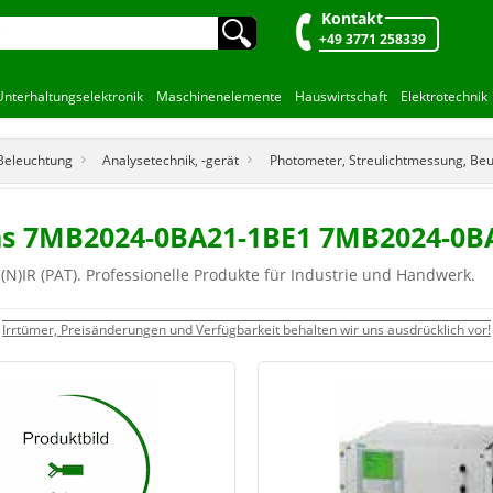
Kontakt
🔍︎
+49 3771 258339
Unterhaltungselektronik
Maschinenelemente
Hauswirtschaft
Elektrotechnik
 Beleuchtung
Analysetechnik, -gerät
Photometer, Streulichtmessung, Be
mens 7MB2024-0BA21-1BE1 7MB2024-0
(N)IR (PAT). Professionelle Produkte für Industrie und Handwerk.
Irrtümer, Preisänderungen und Verfügbarkeit behalten wir uns ausdrücklich vor!