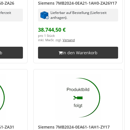
G0-ZA26
Siemens 7MB2024-0EA21-1AH0-ZA26Y17
eferzeit
Lieferbar auf Bestellung (Lieferzeit
anfragen).
38.744,50 €
pro 1 Stück
inkl. MwSt. zzgl.
Versand
rb
In den Warenkorb
G1-ZA31
Siemens 7MB2024-0EA61-1AH1-ZY17