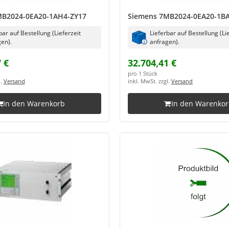
MB2024-0EA20-1AH4-ZY17
Siemens 7MB2024-0EA20-1B
bar auf Bestellung (Lieferzeit
Lieferbar auf Bestellung (Li
en).
anfragen).
 €
32.704,41 €
pro 1 Stück
l.
Versand
inkl. MwSt. zzgl.
Versand
In den Warenkorb
In den Warenko