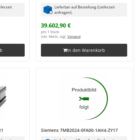
eferzeit
Lieferbar auf Bestellung (Lieferzeit
anfragen).
39.602,90 €
pro 1 Stück
inkl. MwSt. zzgl.
Versand
rb
In den Warenkorb
H1
Siemens 7MB2024-0FA00-1AH4-ZY17