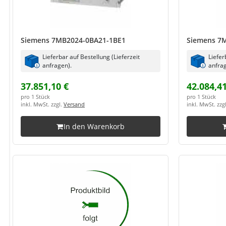
Siemens 7MB2024-0BA21-1BE1
Siemens 7
Lieferbar auf Bestellung (Lieferzeit
Liefer
anfragen).
anfrag
37.851,10 €
42.084,41
pro 1 Stück
pro 1 Stück
inkl. MwSt. zzgl.
Versand
inkl. MwSt. zzg
In den Warenkorb