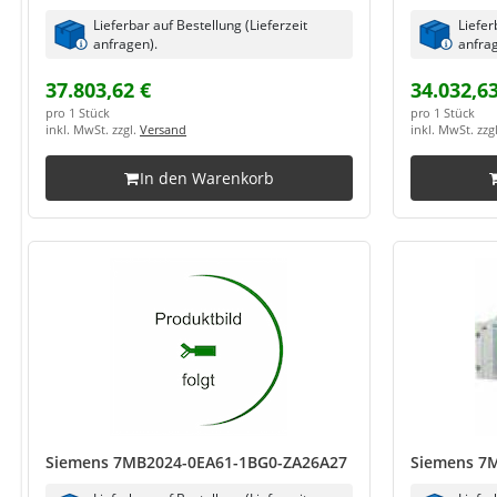
Lieferbar auf Bestellung (Lieferzeit
Liefer
anfragen).
anfrag
37.803,62 €
34.032,63
pro 1 Stück
pro 1 Stück
inkl. MwSt. zzgl.
Versand
inkl. MwSt. zzg
In den Warenkorb
Siemens 7MB2024-0EA61-1BG0-ZA26A27
Siemens 7