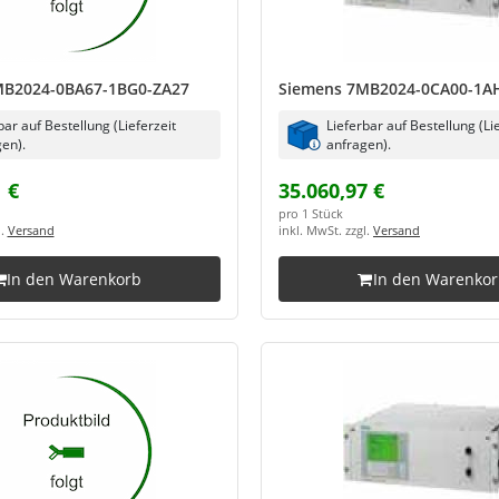
MB2024-0BA67-1BG0-ZA27
Siemens 7MB2024-0CA00-1A
bar auf Bestellung (Lieferzeit
Lieferbar auf Bestellung (Li
en).
anfragen).
 €
35.060,97 €
pro 1 Stück
l.
Versand
inkl. MwSt. zzgl.
Versand
In den Warenkorb
In den Warenko