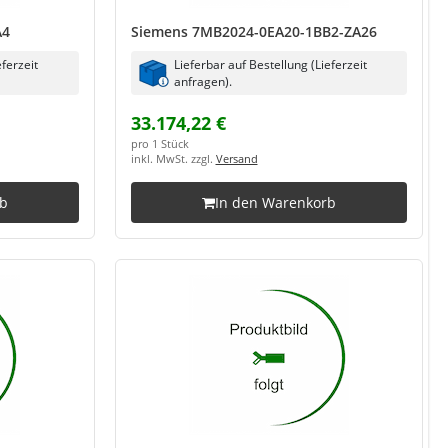
A4
Siemens 7MB2024-0EA20-1BB2-ZA26
eferzeit
Lieferbar auf Bestellung (Lieferzeit
anfragen).
33.174,22 €
pro 1 Stück
inkl. MwSt. zzgl.
Versand
rb
In den Warenkorb