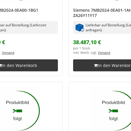
MB2024-0EA00-1BG1
Siemens 7MB2024-0EA01-1A
ZA26Y11Y17
bar auf Bestellung (Lieferzeit
Lieferbar auf Bestellung (Li
en).
anfragen).
 €
38.487,10 €
pro 1 Stück
l.
Versand
inkl. MwSt. zzgl.
Versand
In den Warenkorb
In den Warenko