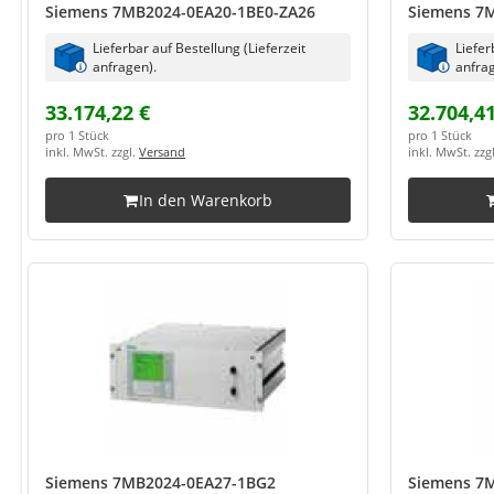
Siemens 7MB2024-0EA20-1BE0-ZA26
Siemens 7
Lieferbar auf Bestellung (Lieferzeit
Liefer
anfragen).
anfrag
33.174,22 €
32.704,41
pro 1 Stück
pro 1 Stück
inkl. MwSt. zzgl.
Versand
inkl. MwSt. zzg
In den Warenkorb
Siemens 7MB2024-0EA27-1BG2
Siemens 7