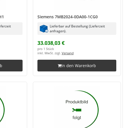
H1
Siemens 7MB2024-0DA00-1CG0
eferzeit
Lieferbar auf Bestellung (Lieferzeit
anfragen).
33.038,03 €
pro 1 Stück
inkl. MwSt. zzgl.
Versand
rb
In den Warenkorb