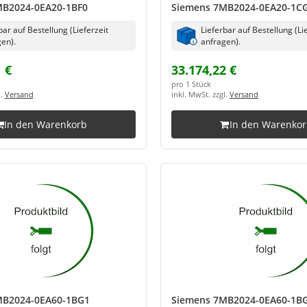
MB2024-0EA20-1BF0
Siemens 7MB2024-0EA20-1C
bar auf Bestellung (Lieferzeit
Lieferbar auf Bestellung (Li
en).
anfragen).
 €
33.174,22 €
pro 1 Stück
l.
Versand
inkl. MwSt. zzgl.
Versand
In den Warenkorb
In den Warenko
MB2024-0EA60-1BG1
Siemens 7MB2024-0EA60-1B