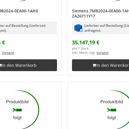
MB2024-0EA00-1AH0
Siemens 7MB2024-0EA00-1A
ZA26Y11Y17
bar auf Bestellung (Lieferzeit
Lieferbar auf Bestellung (Li
en).
anfragen).
 €
35.147,19 €
pro 1 Stück
l.
Versand
inkl. MwSt. zzgl.
Versand
In den Warenkorb
In den Warenko