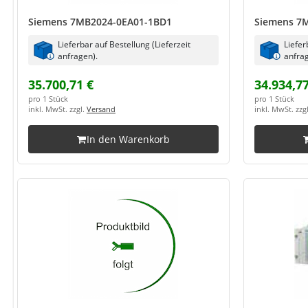
Siemens 7MB2024-0EA01-1BD1
Siemens 7
Lieferbar auf Bestellung (Lieferzeit
Liefer
anfragen).
anfrag
35.700,71 €
34.934,77
pro 1 Stück
pro 1 Stück
inkl. MwSt. zzgl.
Versand
inkl. MwSt. zzg
In den Warenkorb