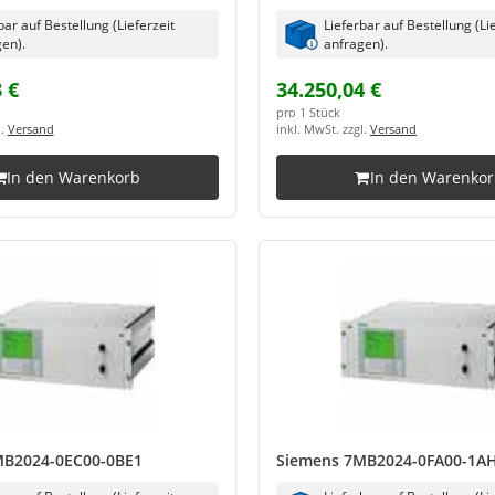
bar auf Bestellung (Lieferzeit
Lieferbar auf Bestellung (Li
en).
anfragen).
 €
34.250,04 €
pro 1 Stück
l.
Versand
inkl. MwSt. zzgl.
Versand
In den Warenkorb
In den Warenko
MB2024-0EC00-0BE1
Siemens 7MB2024-0FA00-1A