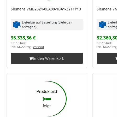
Siemens 7MB2024-0EA00-1BA1-ZY11Y13
Siemens 7
Lieferbar auf Bestellung (Lieferzeit
Liefer
anfragen).
anfrag
35.333,36 €
32.360,80
pro 1 Stück
pro 1 Stück
inkl. MwSt. zzgl.
Versand
inkl. MwSt. zzg
In den Warenkorb