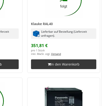
Klauke RAL40
eferzeit
Lieferbar auf Bestellung (Lieferzeit
anfragen).
351,81 €
pro 1 Stück
inkl. MwSt. zzgl.
Versand
rb
In den Warenkorb