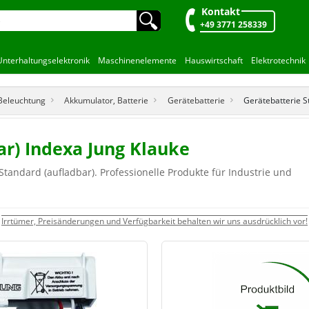
Kontakt
🔍︎
+49 3771 258339
Unterhaltungselektronik
Maschinenelemente
Hauswirtschaft
Elektrotechnik
 Beleuchtung
Akkumulator, Batterie
Gerätebatterie
Gerätebatterie S
ar) Indexa Jung Klauke
tandard (aufladbar). Professionelle Produkte für Industrie und
Irrtümer, Preisänderungen und Verfügbarkeit behalten wir uns ausdrücklich vor!