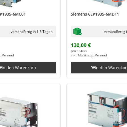
EP1935-6MC01
Siemens 6EP1935-6MD11
versandfertig in 1-3 Tagen
versandfertig 
130,09 €
pro 1 Stück
l.
Versand
inkl. MwSt. zzgl.
Versand
In den Warenkorb
In den Warenko