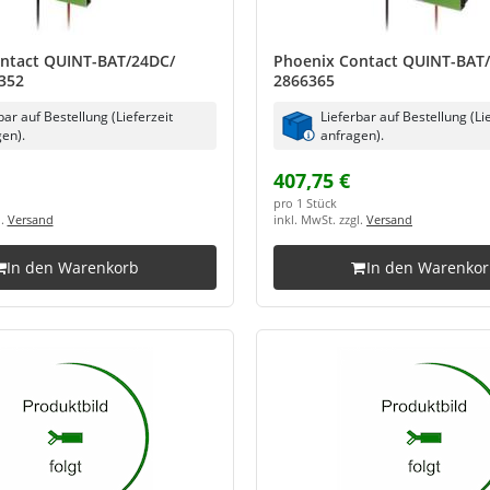
ntact QUINT-BAT/24DC/
Phoenix Contact QUINT-BAT
352
2866365
bar auf Bestellung (Lieferzeit
Lieferbar auf Bestellung (Li
en).
anfragen).
407,75 €
pro 1 Stück
l.
Versand
inkl. MwSt. zzgl.
Versand
In den Warenkorb
In den Warenko