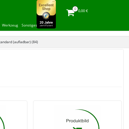
0,00 €
Werkzeug
Sonstiges
tandard (aufladbar) (84)