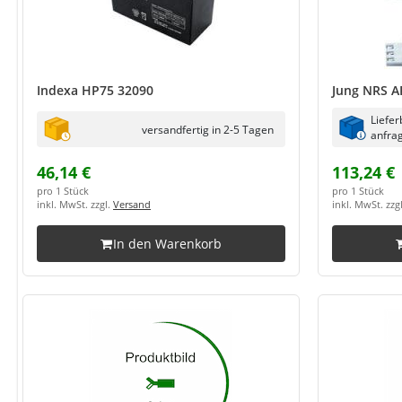
Indexa HP75 32090
Jung NRS 
Liefer
versandfertig in 2-5 Tagen
anfrag
46,14 €
113,24 €
pro 1 Stück
pro 1 Stück
inkl. MwSt. zzgl.
Versand
inkl. MwSt. zzg
In den Warenkorb