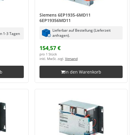
Siemens 6EP1935-6MD11
6EP19356MD11
Lieferbar auf Bestellung (Lieferzeit
in 1-3 Tagen
anfragen).
154,57 €
pro 1 Stück
inkl. MwSt. zzgl.
Versand
rb
In den Warenkorb