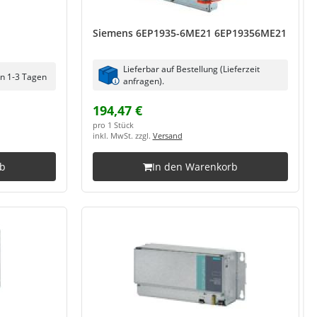
Siemens 6EP1935-6ME21 6EP19356ME21
Lieferbar auf Bestellung (Lieferzeit
in 1-3 Tagen
anfragen).
194,47 €
pro 1 Stück
inkl. MwSt. zzgl.
Versand
rb
In den Warenkorb