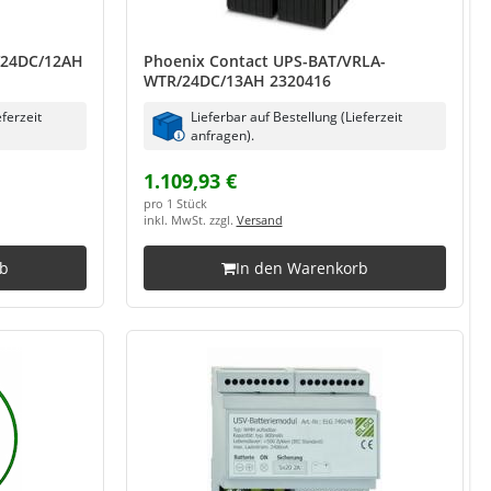
/24DC/12AH
Phoenix Contact UPS-BAT/VRLA-
WTR/24DC/13AH 2320416
eferzeit
Lieferbar auf Bestellung (Lieferzeit
anfragen).
1.109,93 €
pro 1 Stück
inkl. MwSt. zzgl.
Versand
rb
In den Warenkorb