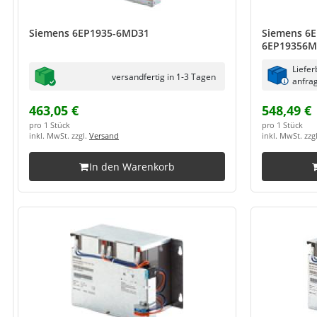
Siemens 6EP1935-6MD31
Siemens 6
6EP19356M
Liefer
versandfertig in 1-3 Tagen
anfrag
463,05 €
548,49 €
pro 1 Stück
pro 1 Stück
inkl. MwSt. zzgl.
Versand
inkl. MwSt. zzg
In den Warenkorb