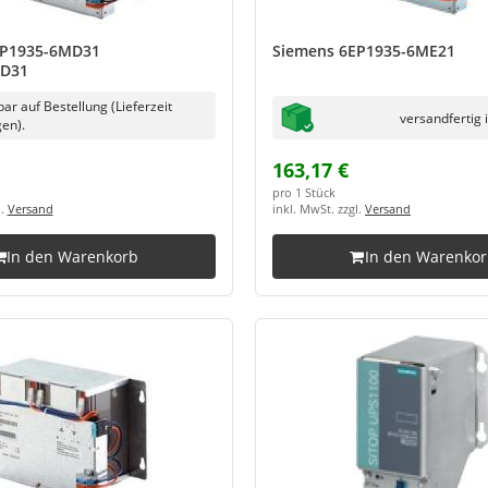
EP1935-6MD31
Siemens 6EP1935-6ME21
D31
bar auf Bestellung (Lieferzeit
versandfertig 
en).
163,17 €
pro 1 Stück
l.
Versand
inkl. MwSt. zzgl.
Versand
In den Warenkorb
In den Warenko