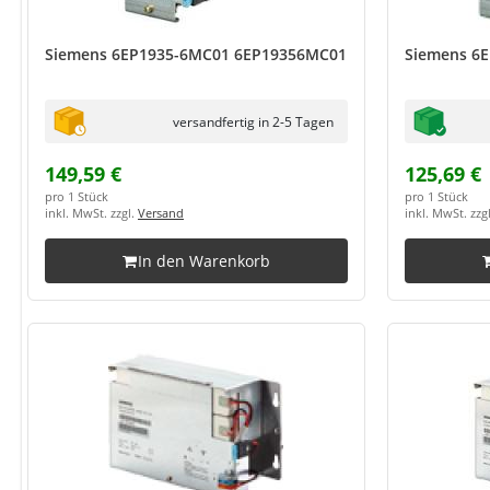
Siemens 6EP1935-6MC01 6EP19356MC01
Siemens 6
versandfertig in 2-5 Tagen
149,59 €
125,69 €
pro 1 Stück
pro 1 Stück
inkl. MwSt. zzgl.
Versand
inkl. MwSt. zzg
In den Warenkorb