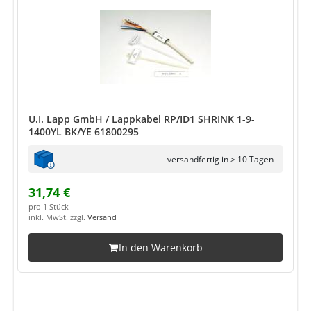
U.I. Lapp GmbH / Lappkabel RP/ID1 SHRINK 1-9-
1400YL BK/YE 61800295
versandfertig in > 10 Tagen
31,74 €
pro 1 Stück
inkl. MwSt. zzgl.
Versand
In den Warenkorb