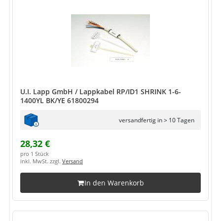
U.I. Lapp GmbH / Lappkabel RP/ID1 SHRINK 1-6-
1400YL BK/YE 61800294
versandfertig in > 10 Tagen
28,32 €
pro 1 Stück
inkl. MwSt. zzgl.
Versand
In den Warenkorb