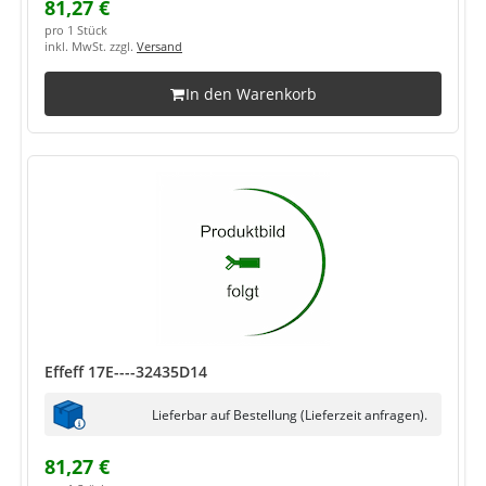
81,27 €
pro 1 Stück
inkl. MwSt. zzgl.
Versand
In den Warenkorb
Effeff 17E----32435D14
Lieferbar auf Bestellung (Lieferzeit anfragen).
81,27 €