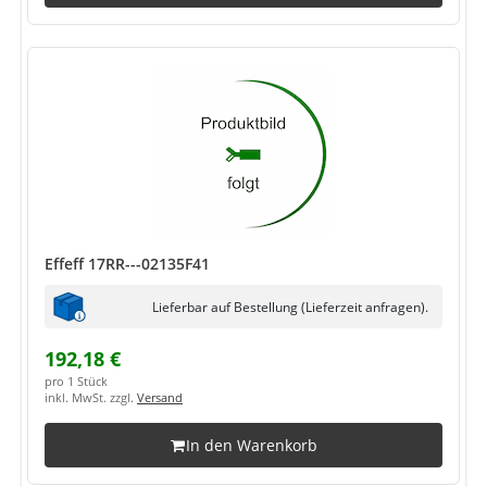
Effeff 17RR---02135F41
Lieferbar auf Bestellung (Lieferzeit anfragen).
192,18 €
pro 1 Stück
inkl. MwSt. zzgl.
Versand
In den Warenkorb