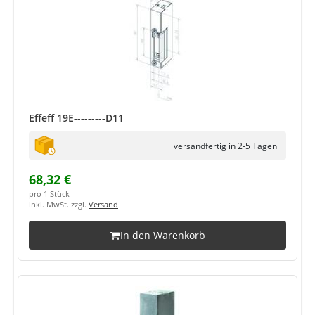
Effeff 19E---------D11
versandfertig in 2-5 Tagen
68,32 €
pro 1 Stück
inkl. MwSt. zzgl.
Versand
In den Warenkorb