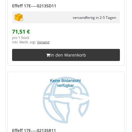
Effeff 17E----02135D11
versandfertig in 2-5 Tagen
71,51 €
pro 1 Stück
inkl. MwSt. zzgl.
Versand
In den Warenkorb
Effeff 17E----02135R11