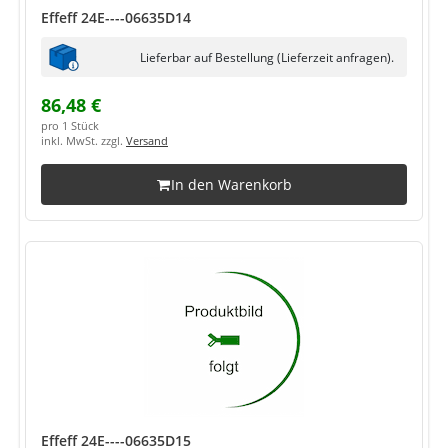
Effeff 24E----06635D14
Lieferbar auf Bestellung (Lieferzeit anfragen).
86,48 €
pro 1 Stück
inkl. MwSt. zzgl.
Versand
In den Warenkorb
Effeff 24E----06635D15