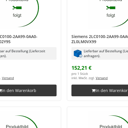
C0100-2AA99-0AA0-
Siemens 2LC0100-2AA99-0AA
02Y95
ZL0LM0VX99
bar auf Bestellung (Lieferzeit
Lieferbar auf Bestellung (Li
en).
anfragen).
152,21 €
pro 1 Stück
l.
Versand
inkl. MwSt. zzgl.
Versand
In den Warenkorb
In den Warenko