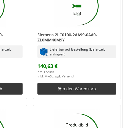
0-
Siemens 2LC0100-2AA99-0AA0-
ZL0MM40M9Y
eferzeit
Lieferbar auf Bestellung (Lieferzeit
anfragen).
140,63 €
pro 1 Stück
inkl. MwSt. zzgl.
Versand
rb
In den Warenkorb