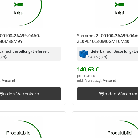
C0100-2AA99-0AA0-
Siemens 2LC0100-2AA99-0AA
40M48M9Y
ZL0PL10L40M0GM10M40
bar auf Bestellung (Lieferzeit
Lieferbar auf Bestellung (Li
en).
anfragen).
140,63 €
pro 1 Stück
l.
Versand
inkl. MwSt. zzgl.
Versand
In den Warenkorb
In den Warenko