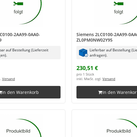
C0100-2AA99-0AA0-
Siemens 2LC0100-2AA99-0AA
9
ZL0PM0NW02Y95
bar auf Bestellung (Lieferzeit
Lieferbar auf Bestellung (Li
en).
anfragen).
230,51 €
pro 1 Stück
l.
Versand
inkl. MwSt. zzgl.
Versand
In den Warenkorb
In den Warenko