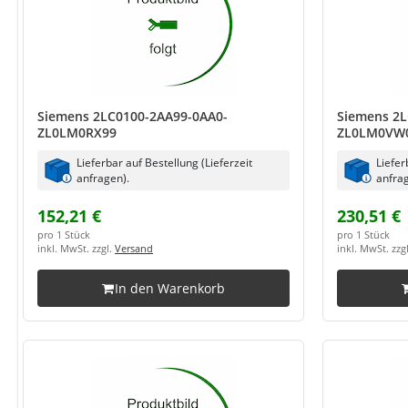
Siemens 2LC0100-2AA99-0AA0-
Siemens 2L
ZL0LM0RX99
ZL0LM0VW
Lieferbar auf Bestellung (Lieferzeit
Liefer
anfragen).
anfrag
152,21 €
230,51 €
pro 1 Stück
pro 1 Stück
inkl. MwSt. zzgl.
Versand
inkl. MwSt. zzg
In den Warenkorb