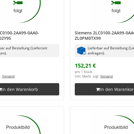
C0100-2AA99-0AA0-
Siemens 2LC0100-2AA99-0AA
02Y95
ZL0PM0TX99
bar auf Bestellung (Lieferzeit
Lieferbar auf Bestellung (Li
en).
anfragen).
152,21 €
pro 1 Stück
l.
Versand
inkl. MwSt. zzgl.
Versand
In den Warenkorb
In den Warenko