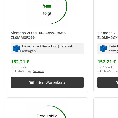
Siemens 2LC0100-2AA99-0AA0-
Siemens 2L
ZL0MM0FX99
ZL0MM0GX
Lieferbar auf Bestellung (Lieferzeit
Liefer
anfragen).
anfrag
152,21 €
152,21 €
pro 1 Stück
pro 1 Stück
inkl. MwSt. zzgl.
Versand
inkl. MwSt. zzg
In den Warenkorb