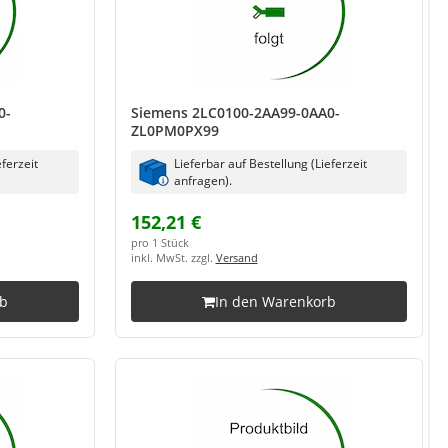
0-
Siemens 2LC0100-2AA99-0AA0-
ZL0PM0PX99
eferzeit
Lieferbar auf Bestellung (Lieferzeit
anfragen).
152,21 €
pro 1 Stück
inkl. MwSt. zzgl.
Versand
rb
In den Warenkorb