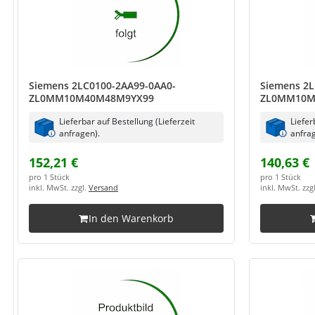
Siemens 2LC0100-2AA99-0AA0-
Siemens 2L
ZL0MM10M40M48M9YX99
ZL0MM10M
Lieferbar auf Bestellung (Lieferzeit
Liefer
anfragen).
anfrag
152,21 €
140,63 €
pro 1 Stück
pro 1 Stück
inkl. MwSt. zzgl.
Versand
inkl. MwSt. zzg
In den Warenkorb