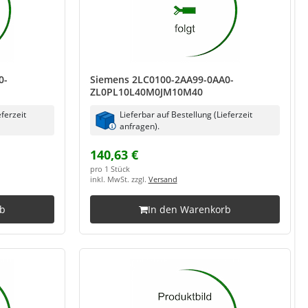
0-
Siemens 2LC0100-2AA99-0AA0-
ZL0PL10L40M0JM10M40
eferzeit
Lieferbar auf Bestellung (Lieferzeit
anfragen).
140,63 €
pro 1 Stück
inkl. MwSt. zzgl.
Versand
rb
In den Warenkorb