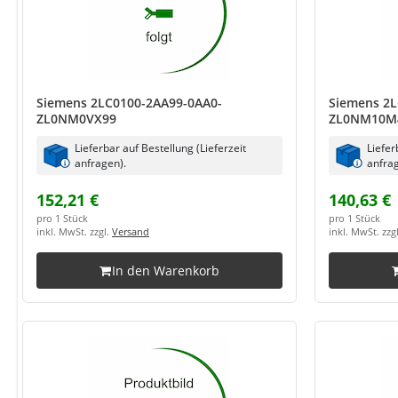
Siemens 2LC0100-2AA99-0AA0-
Siemens 2L
ZL0NM0VX99
ZL0NM10M
Lieferbar auf Bestellung (Lieferzeit
Liefer
anfragen).
anfrag
152,21 €
140,63 €
pro 1 Stück
pro 1 Stück
inkl. MwSt. zzgl.
Versand
inkl. MwSt. zzg
In den Warenkorb