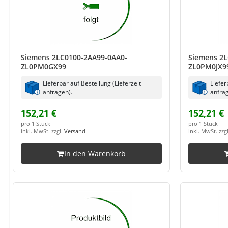
Siemens 2LC0100-2AA99-0AA0-
Siemens 2L
ZL0PM0GX99
ZL0PM0JX9
Lieferbar auf Bestellung (Lieferzeit
Liefer
anfragen).
anfrag
152,21 €
152,21 €
pro 1 Stück
pro 1 Stück
inkl. MwSt. zzgl.
Versand
inkl. MwSt. zzg
In den Warenkorb