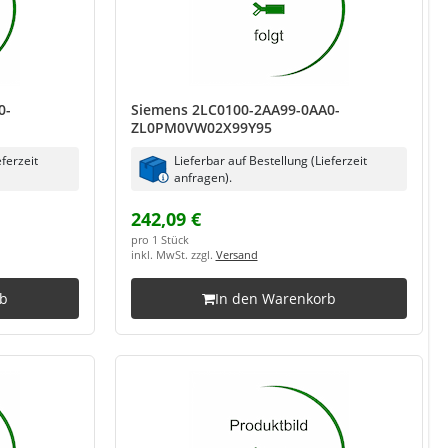
0-
Siemens 2LC0100-2AA99-0AA0-
ZL0PM0VW02X99Y95
eferzeit
Lieferbar auf Bestellung (Lieferzeit
anfragen).
242,09 €
pro 1 Stück
inkl. MwSt. zzgl.
Versand
rb
In den Warenkorb