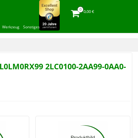
0,00 €
Werkzeug
Sonstiges
0-ZL0LM0RX99 2LC0100-2AA99-0AA0-