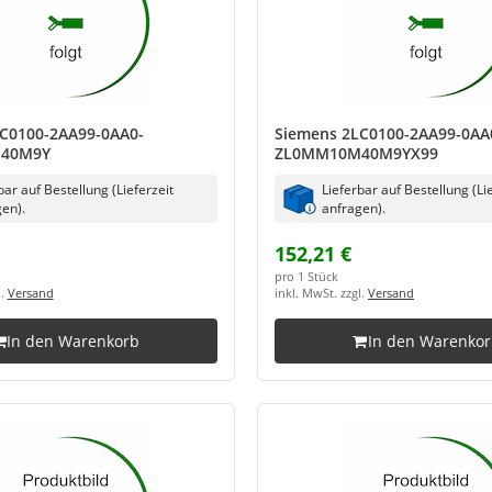
C0100-2AA99-0AA0-
Siemens 2LC0100-2AA99-0AA
40M9Y
ZL0MM10M40M9YX99
bar auf Bestellung (Lieferzeit
Lieferbar auf Bestellung (Li
en).
anfragen).
152,21 €
pro 1 Stück
l.
Versand
inkl. MwSt. zzgl.
Versand
In den Warenkorb
In den Warenko