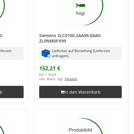
0-
Siemens 2LC0100-2AA99-0AA0-
ZL0NM0PX99
eferzeit
Lieferbar auf Bestellung (Lieferzeit
anfragen).
152,21 €
pro 1 Stück
inkl. MwSt. zzgl.
Versand
rb
In den Warenkorb