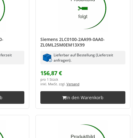
0-
Siemens 2LC0100-2AA99-0AA0-
ZL0ML25M0EM13X99
eferzeit
Lieferbar auf Bestellung (Lieferzeit
anfragen).
156,87 €
pro 1 Stück
inkl. MwSt. zzgl.
Versand
rb
In den Warenkorb