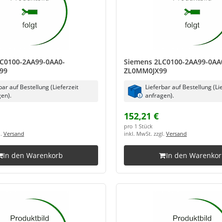
C0100-2AA99-0AA0-
Siemens 2LC0100-2AA99-0AA
99
ZL0MM0JX99
bar auf Bestellung (Lieferzeit
Lieferbar auf Bestellung (Li
en).
anfragen).
152,21 €
pro 1 Stück
l.
Versand
inkl. MwSt. zzgl.
Versand
In den Warenkorb
In den Warenko