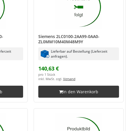
0-
Siemens 2LC0100-2AA99-0AA0-
ZL0MM10M40M48M9Y
eferzeit
Lieferbar auf Bestellung (Lieferzeit
anfragen).
140,63 €
pro 1 Stück
inkl. MwSt. zzgl.
Versand
rb
In den Warenkorb