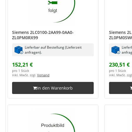
Siemens 2LC0100-2AA99-0AA0-
Siemens 2L
ZL0PM0RX99
ZL0PM0SW
Lieferbar auf Bestellung (Lieferzeit
Liefer
anfragen).
anfrag
152,21 €
230,51 €
pro 1 Stück
pro 1 Stück
inkl. MwSt. zzgl.
Versand
inkl. MwSt. zzg
In den Warenkorb