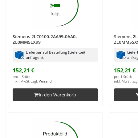
Siemens 2LC0100-2AA99-0AA0-
Siemens 2L
ZL0MM5LX99
ZL0MM5SX
Lieferbar auf Bestellung (Lieferzeit
Liefer
anfragen).
anfrag
152,21 €
152,21 €
pro 1 Stück
pro 1 Stück
inkl. MwSt. zzgl.
Versand
inkl. MwSt. zzg
In den Warenkorb