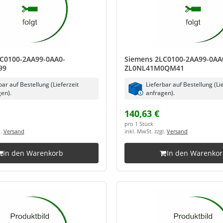
C0100-2AA99-0AA0-
Siemens 2LC0100-2AA99-0AA
99
ZL0NL41M0QM41
bar auf Bestellung (Lieferzeit
Lieferbar auf Bestellung (Li
en).
anfragen).
140,63 €
pro 1 Stück
l.
Versand
inkl. MwSt. zzgl.
Versand
In den Warenkorb
In den Warenko