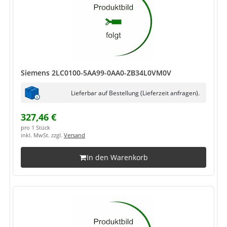
Siemens 2LC0100-5AA99-0AA0-ZB34L0VM0V
Lieferbar auf Bestellung (Lieferzeit anfragen).
327,46 €
pro 1 Stück
inkl. MwSt. zzgl.
Versand
In den Warenkorb