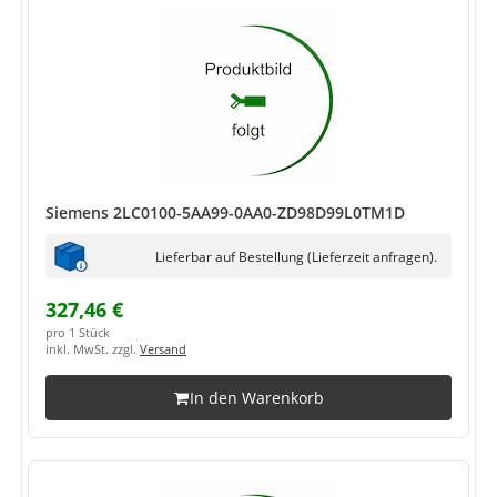
Siemens 2LC0100-5AA99-0AA0-ZD98D99L0TM1D
Lieferbar auf Bestellung (Lieferzeit anfragen).
327,46 €
pro 1 Stück
inkl. MwSt. zzgl.
Versand
In den Warenkorb