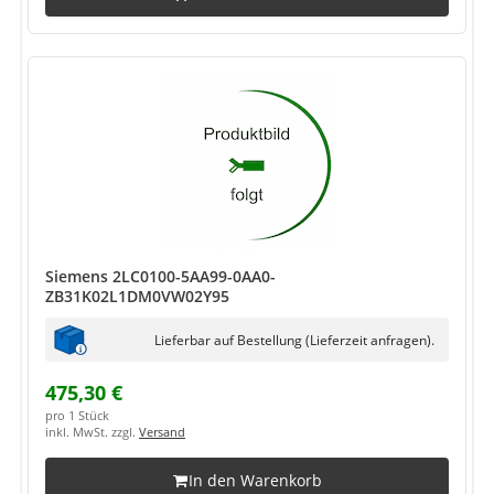
Siemens 2LC0100-5AA99-0AA0-
ZB31K02L1DM0VW02Y95
Lieferbar auf Bestellung (Lieferzeit anfragen).
475,30 €
pro 1 Stück
inkl. MwSt. zzgl.
Versand
In den Warenkorb