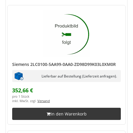
Siemens 2LC0100-5AA99-0AA0-ZD98D99K03L0XM0R
Lieferbar auf Bestellung (Lieferzeit anfragen).
352,66 €
pro 1 Stück
inkl. MwSt. zzgl.
Versand
In den Warenkorb