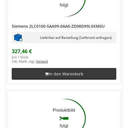
Siemens 2LC0100-5AA99-0AA0-ZD98D99L0XM0U
Lieferbar auf Bestellung (Lieferzeit anfragen).
327,46 €
pro 1 Stück
inkl. MwSt. zzgl.
Versand
In den Warenkorb