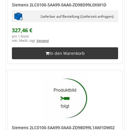
Siemens 2LC0100-5AA99-0AA0-ZD98D99L0XM1D
Lieferbar auf Bestellung (Lieferzeit anfragen).
327,46 €
pro 1 Stück
inkl. MwSt. zzgl.
Versand
In den Warenkorb
Siemens 2LC0100-5AA99-0AA0-ZD98D99L1AM1DW02