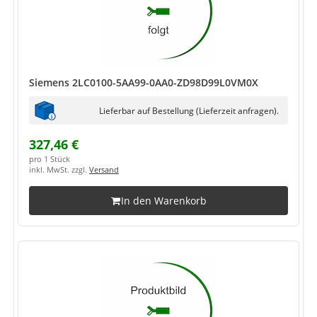
Siemens 2LC0100-5AA99-0AA0-ZD98D99L0VM0X
Lieferbar auf Bestellung (Lieferzeit anfragen).
327,46 €
pro 1 Stück
inkl. MwSt. zzgl.
Versand
In den Warenkorb