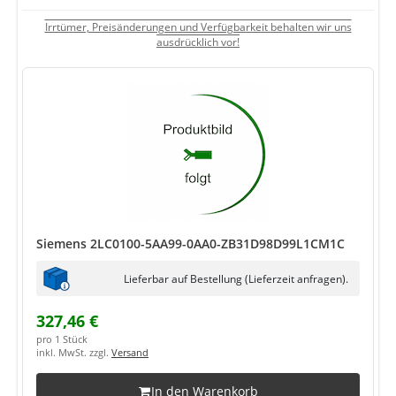
Irrtümer, Preisänderungen und Verfügbarkeit behalten wir uns
ausdrücklich vor!
Siemens 2LC0100-5AA99-0AA0-ZB31D98D99L1CM1C
Lieferbar auf Bestellung (Lieferzeit anfragen).
327,46 €
pro 1 Stück
inkl. MwSt. zzgl.
Versand
In den Warenkorb