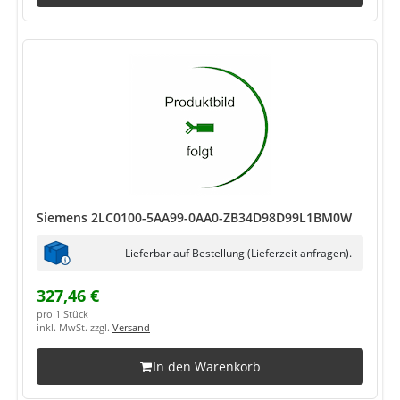
Siemens 2LC0100-5AA99-0AA0-ZB34D98D99L1BM0W
Lieferbar auf Bestellung (Lieferzeit anfragen).
327,46 €
pro 1 Stück
inkl. MwSt. zzgl.
Versand
In den Warenkorb