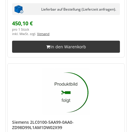
Lieferbar auf Bestellung (Lieferzeit anfragen).
450,10 €
pro 1 Stück
inkl. MwSt. zzgl.
Versand
In den Warenkorb
Siemens 2LC0100-5AA99-0AA0-
ZD98D99L1AM1DW02X99