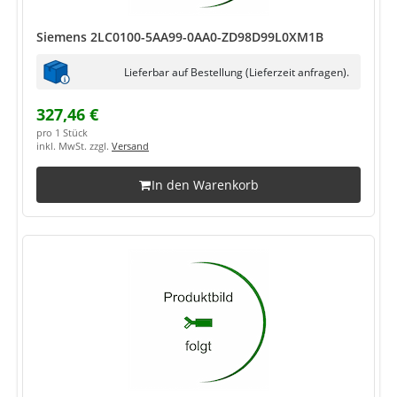
Siemens 2LC0100-5AA99-0AA0-ZD98D99L0XM1B
Lieferbar auf Bestellung (Lieferzeit anfragen).
327,46 €
pro 1 Stück
inkl. MwSt. zzgl.
Versand
In den Warenkorb