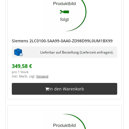
Siemens 2LC0100-5AA99-0AA0-ZD98D99L0UM1BX99
Lieferbar auf Bestellung (Lieferzeit anfragen).
349,58 €
pro 1 Stück
inkl. MwSt. zzgl.
Versand
In den Warenkorb