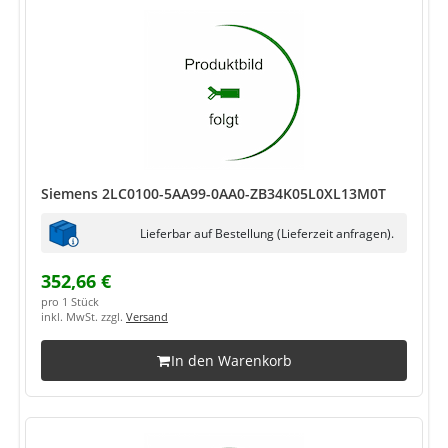
Siemens 2LC0100-5AA99-0AA0-ZB34K05L0XL13M0T
Lieferbar auf Bestellung (Lieferzeit anfragen).
352,66 €
pro 1 Stück
inkl. MwSt. zzgl.
Versand
In den Warenkorb