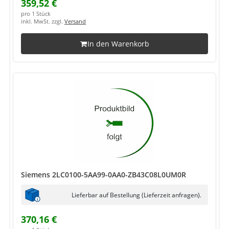
359,52 €
pro 1 Stück
inkl. MwSt. zzgl.
Versand
In den Warenkorb
Siemens 2LC0100-5AA99-0AA0-ZB43C08L0UM0R
Lieferbar auf Bestellung (Lieferzeit anfragen).
370,16 €