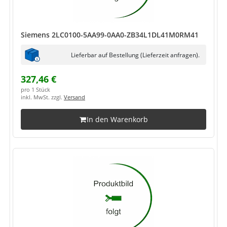
Siemens 2LC0100-5AA99-0AA0-ZB34L1DL41M0RM41
Lieferbar auf Bestellung (Lieferzeit anfragen).
327,46 €
pro 1 Stück
inkl. MwSt. zzgl.
Versand
In den Warenkorb