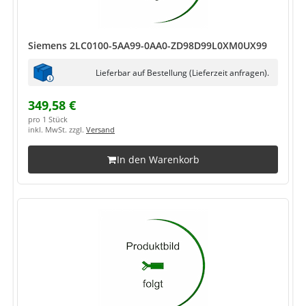
Siemens 2LC0100-5AA99-0AA0-ZD98D99L0XM0UX99
Lieferbar auf Bestellung (Lieferzeit anfragen).
349,58 €
pro 1 Stück
inkl. MwSt. zzgl.
Versand
In den Warenkorb