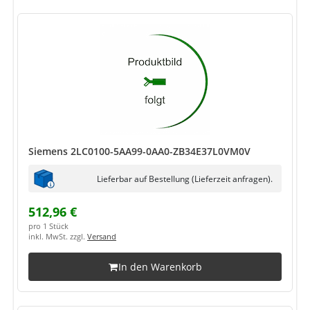
Siemens 2LC0100-5AA99-0AA0-ZB34E37L0VM0V
Lieferbar auf Bestellung (Lieferzeit anfragen).
512,96 €
pro 1 Stück
inkl. MwSt. zzgl.
Versand
In den Warenkorb