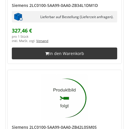
Siemens 2LC0100-5AA99-0AA0-ZB34L1DM1D
Lieferbar auf Bestellung (Lieferzeit anfragen).
327,46 €
pro 1 Stück
inkl. MwSt. zzgl.
Versand
In den Warenkorb
Siemens 2LC0100-5AA99-0AA0-ZB42L0SM0S