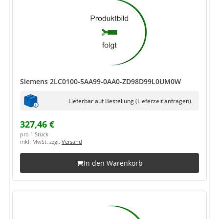
Siemens 2LC0100-5AA99-0AA0-ZD98D99L0UM0W
Lieferbar auf Bestellung (Lieferzeit anfragen).
327,46 €
pro 1 Stück
inkl. MwSt. zzgl.
Versand
In den Warenkorb