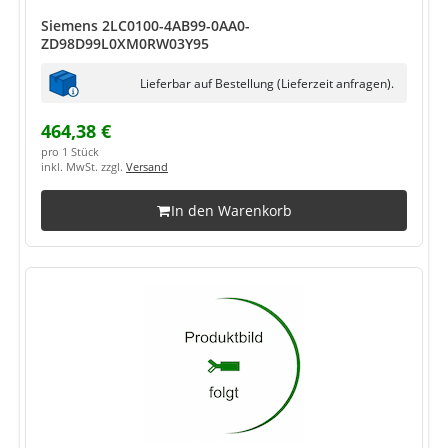
Siemens 2LC0100-4AB99-0AA0-
ZD98D99L0XM0RW03Y95
Lieferbar auf Bestellung (Lieferzeit anfragen).
464,38 €
pro 1 Stück
inkl. MwSt. zzgl.
Versand
In den Warenkorb