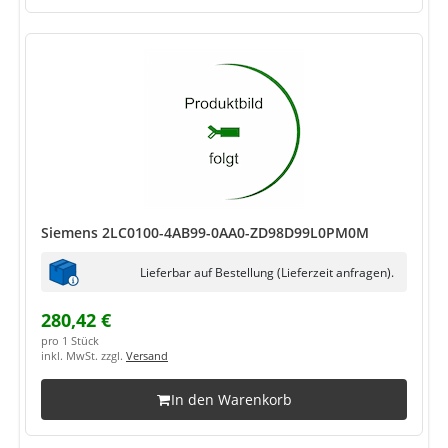
Siemens 2LC0100-4AB99-0AA0-ZD98D99L0PM0M
Lieferbar auf Bestellung (Lieferzeit anfragen).
280,42 €
pro 1 Stück
inkl. MwSt. zzgl.
Versand
In den Warenkorb