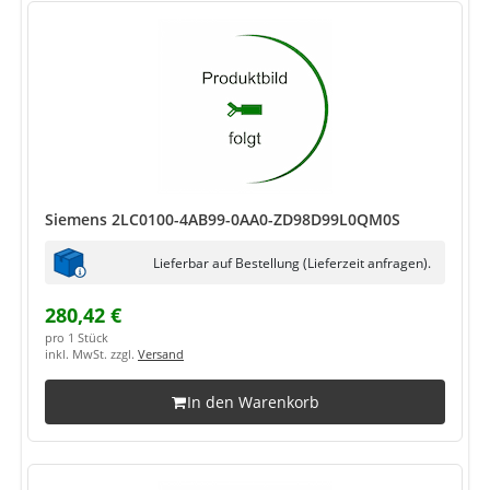
Siemens 2LC0100-4AB99-0AA0-ZD98D99L0QM0S
Lieferbar auf Bestellung (Lieferzeit anfragen).
280,42 €
pro 1 Stück
inkl. MwSt. zzgl.
Versand
In den Warenkorb