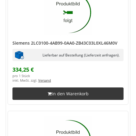
Siemens 2LC0100-4AB99-0AA0-ZB43C03L0XL46M0V
Lieferbar auf Bestellung (Lieferzeit anfragen).
334,25 €
pro 1 Stück
inkl. MwSt. zzgl.
Versand
In den Warenkorb