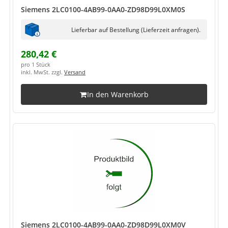
Siemens 2LC0100-4AB99-0AA0-ZD98D99L0XM0S
Lieferbar auf Bestellung (Lieferzeit anfragen).
280,42 €
pro 1 Stück
inkl. MwSt. zzgl.
Versand
In den Warenkorb
Siemens 2LC0100-4AB99-0AA0-ZD98D99L0XM0V