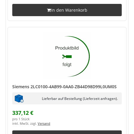
In den Warenkorb
Siemens 2LC0100-4AB99-0AA0-ZB44D98D99L0UM0S
Lieferbar auf Bestellung (Lieferzeit anfragen).
337,12 €
pro 1 Stück
inkl. MwSt. zzgl.
Versand