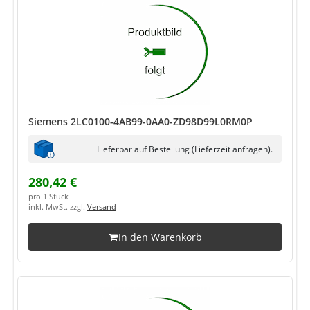
Siemens 2LC0100-4AB99-0AA0-ZD98D99L0RM0P
Lieferbar auf Bestellung (Lieferzeit anfragen).
280,42 €
pro 1 Stück
inkl. MwSt. zzgl.
Versand
In den Warenkorb