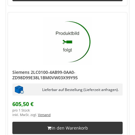
Siemens 2LC0100-4AB99-0AA0-
ZD98D99E38L1BM0VW03X99Y95
Lieferbar auf Bestellung (Lieferzeit anfragen).
605,50 €
pro 1 Stück
inkl. MwSt. zzgl.
Versand
In den Warenkorb