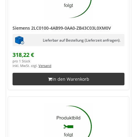
Siemens 2LC0100-4AB99-0AA0-ZB43C03L0XM0V
Lieferbar auf Bestellung (Lieferzeit anfragen).
318,22 €
pro 1 Stück
inkl. MwSt. zzgl.
Versand
In den Warenkorb