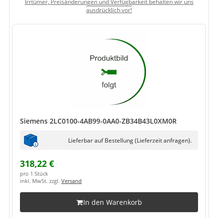
Irrtümer, Preisänderungen und Verfügbarkeit behalten wir uns
ausdrücklich vor!
Siemens 2LC0100-4AB99-0AA0-ZB34B43L0XM0R
Lieferbar auf Bestellung (Lieferzeit anfragen).
318,22 €
pro 1 Stück
inkl. MwSt. zzgl.
Versand
In den Warenkorb