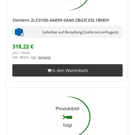
Siemens 2LC0100-4AB99-0AA0-ZB43C03L1BM0V
Lieferbar auf Bestellung (Lieferzeit anfragen).
318,22 €
pro 1 Stück
inkl. MwSt. zzgl.
Versand
In den Warenkorb