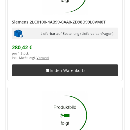
Siemens 2LC0100-4AB99-0AA0-ZD98D99L0VM0T
Lieferbar auf Bestellung (Lieferzeit anfragen).
280,42 €
pro 1 Stück
inkl. MwSt. zzgl.
Versand
In den Warenkorb