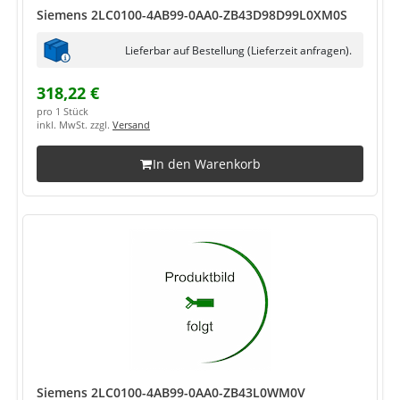
Siemens 2LC0100-4AB99-0AA0-ZB43D98D99L0XM0S
Lieferbar auf Bestellung (Lieferzeit anfragen).
318,22 €
pro 1 Stück
inkl. MwSt. zzgl.
Versand
In den Warenkorb
Siemens 2LC0100-4AB99-0AA0-ZB43L0WM0V