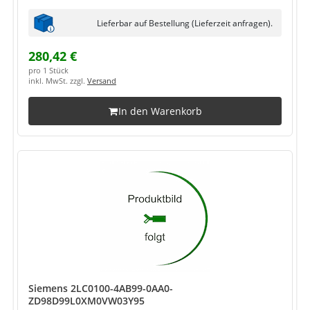
Lieferbar auf Bestellung (Lieferzeit anfragen).
280,42 €
pro 1 Stück
inkl. MwSt. zzgl.
Versand
In den Warenkorb
Siemens 2LC0100-4AB99-0AA0-
ZD98D99L0XM0VW03Y95