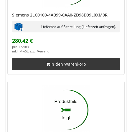
Siemens 2LC0100-4AB99-0AA0-ZD98D99L0XM0R
Lieferbar auf Bestellung (Lieferzeit anfragen).
280,42 €
pro 1 Stück
inkl. MwSt. zzgl.
Versand
In den Warenkorb