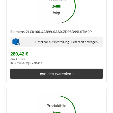
Siemens 2LC0100-4AB99-0AA0-ZD98D99L0TM0P
Lieferbar auf Bestellung (Lieferzeit anfragen).
280,42 €
pro 1 Stück
inkl. MwSt. zzgl.
Versand
In den Warenkorb