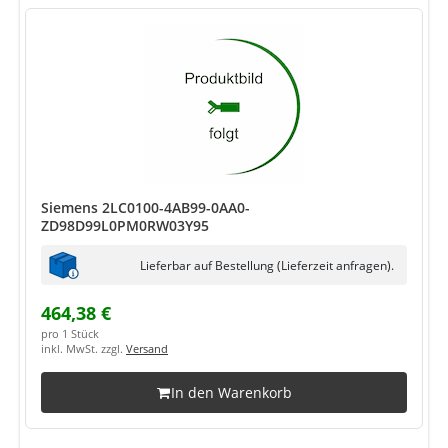
Siemens 2LC0100-4AB99-0AA0-
ZD98D99L0PM0RW03Y95
Lieferbar auf Bestellung (Lieferzeit anfragen).
464,38 €
pro 1 Stück
inkl. MwSt. zzgl.
Versand
In den Warenkorb