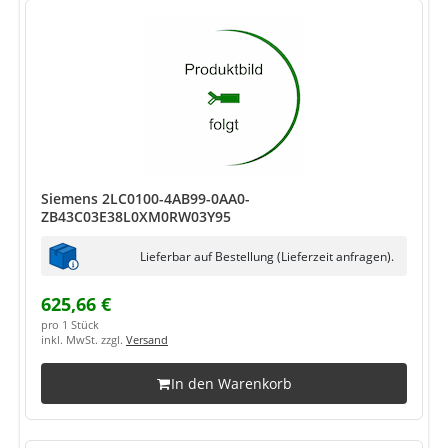
Siemens 2LC0100-4AB99-0AA0-
ZB43C03E38L0XM0RW03Y95
Lieferbar auf Bestellung (Lieferzeit anfragen).
625,66 €
pro 1 Stück
inkl. MwSt. zzgl.
Versand
In den Warenkorb