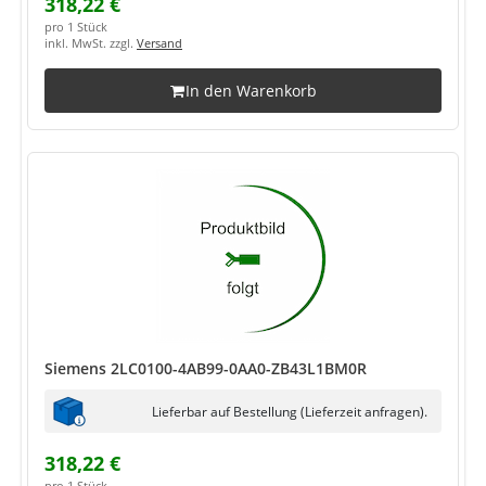
318,22 €
pro 1 Stück
inkl. MwSt. zzgl.
Versand
In den Warenkorb
Siemens 2LC0100-4AB99-0AA0-ZB43L1BM0R
Lieferbar auf Bestellung (Lieferzeit anfragen).
318,22 €