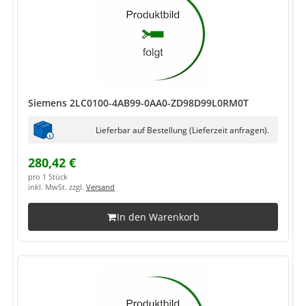
Siemens 2LC0100-4AB99-0AA0-ZD98D99L0RM0T
Lieferbar auf Bestellung (Lieferzeit anfragen).
280,42 €
pro 1 Stück
inkl. MwSt. zzgl.
Versand
In den Warenkorb