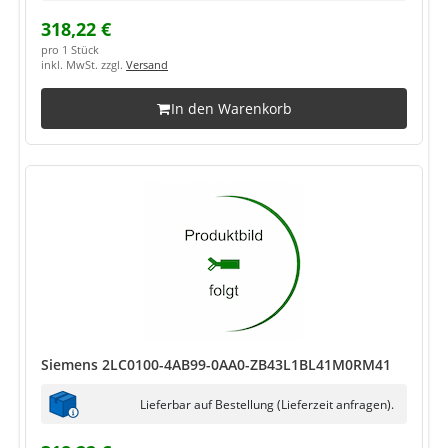
318,22 €
pro 1 Stück
inkl. MwSt. zzgl.
Versand
In den Warenkorb
Siemens 2LC0100-4AB99-0AA0-ZB43L1BL41M0RM41
Lieferbar auf Bestellung (Lieferzeit anfragen).