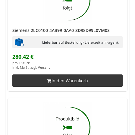
Siemens 2LC0100-4AB99-0AA0-ZD98D99L0VM0S
Lieferbar auf Bestellung (Lieferzeit anfragen).
280,42 €
pro 1 Stück
inkl. MwSt. zzgl.
Versand
In den Warenkorb