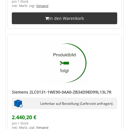
pro 1 Stück
inkl. MwSt. zzgl.
Versand
In den Warenkorb
Siemens 2LC0131-1WE90-0AA0-ZB34D98D99L13L7R
Lieferbar auf Bestellung (Lieferzeit anfragen).
2.440,20 €
pro 1 Stück
inkl. MwSt. zzgl.
Versand