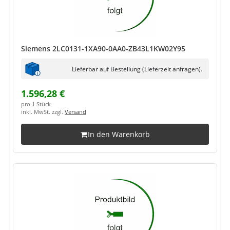
Siemens 2LC0131-1XA90-0AA0-ZB43L1KW02Y95
Lieferbar auf Bestellung (Lieferzeit anfragen).
1.596,28 €
pro 1 Stück
inkl. MwSt. zzgl.
Versand
In den Warenkorb