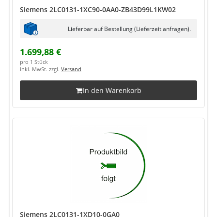
Siemens 2LC0131-1XC90-0AA0-ZB43D99L1KW02
Lieferbar auf Bestellung (Lieferzeit anfragen).
1.699,88 €
pro 1 Stück
inkl. MwSt. zzgl.
Versand
In den Warenkorb
Siemens 2LC0131-1XD10-0GA0