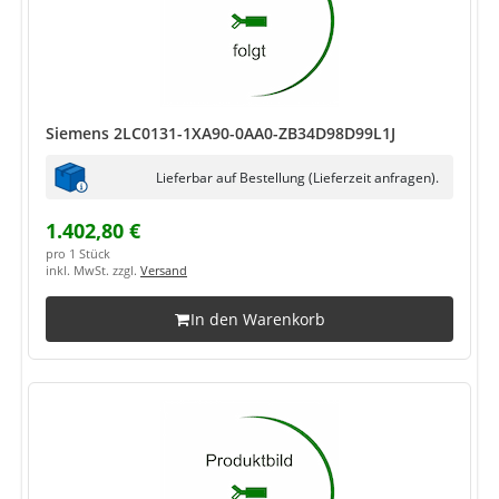
Siemens 2LC0131-1XA90-0AA0-ZB34D98D99L1J
Lieferbar auf Bestellung (Lieferzeit anfragen).
1.402,80 €
pro 1 Stück
inkl. MwSt. zzgl.
Versand
In den Warenkorb