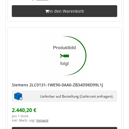
In den Warenkorb
Siemens 2LC0131-1WE90-0AA0-ZB34D98D99L1J
Lieferbar auf Bestellung (Lieferzeit anfragen).
2.440,20 €
pro 1 Stück
inkl. MwSt. zzgl.
Versand