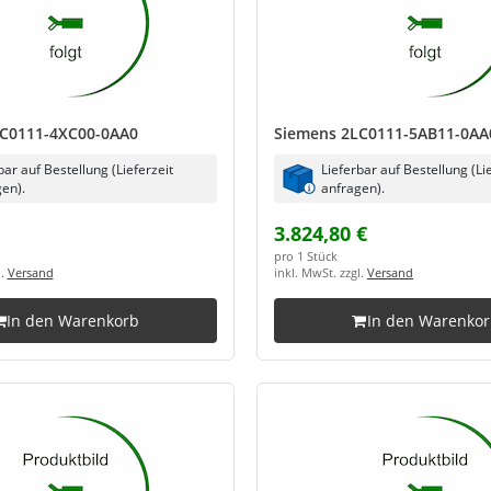
C0111-4XC00-0AA0
Siemens 2LC0111-5AB11-0AA
bar auf Bestellung (Lieferzeit
Lieferbar auf Bestellung (Li
en).
anfragen).
3.824,80 €
pro 1 Stück
l.
Versand
inkl. MwSt. zzgl.
Versand
In den Warenkorb
In den Warenko