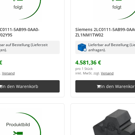
C0111-5AB99-0AA0-
Siemens 2LC0111-5AB99-0AA
02Y95
ZL1NM1TW02
bar auf Bestellung (Lieferzeit
Lieferbar auf Bestellung (Li
en).
anfragen).
€
4.581,36 €
pro 1 Stück
l.
Versand
inkl. MwSt. zzgl.
Versand
In den Warenkorb
In den Warenko