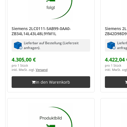
Siemens 2LC0111-5AB99-0AA0-
Siemens 2L
ZB34L14L43L48L9YM1L
ZB42D98D
Lieferbar auf Bestellung (Lieferzeit
Liefer
anfragen).
anfrag
4.305,00 €
4.422,04 
pro 1 Stück
pro 1 Stück
inkl. MwSt. zzgl.
Versand
inkl. MwSt. zzg
In den Warenkorb