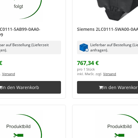
C0111-5AB99-0AA0-
Siemens 2LC0111-5WA00-0A
99
bar auf Bestellung (Lieferzeit
Lieferbar auf Bestellung (Li
en).
anfragen).
€
767,34 €
pro 1 Stück
l.
Versand
inkl. MwSt. zzgl.
Versand
In den Warenkorb
In den Warenko