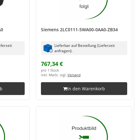
A0
Siemens 2LC0111-5WA00-0AA0-ZB34
eferzeit
Lieferbar auf Bestellung (Lieferzeit
anfragen).
767,34 €
pro 1 Stück
inkl. MwSt. zzgl.
Versand
rb
In den Warenkorb