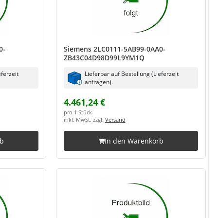
0-
Siemens 2LC0111-5AB99-0AA0-
ZB43C04D98D99L9YM1Q
eferzeit
Lieferbar auf Bestellung (Lieferzeit
anfragen).
4.461,24 €
pro 1 Stück
inkl. MwSt. zzgl.
Versand
rb
In den Warenkorb