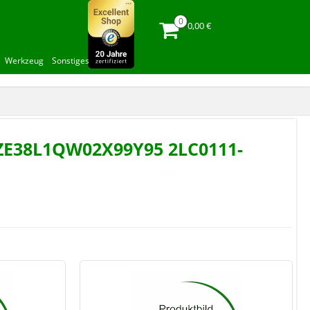
0,00 €
Werkzeug
Sonstiges
0-ZE38L1QW02X99Y95 2LC0111-