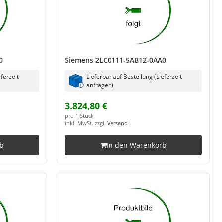
0
Siemens 2LC0111-5AB12-0AA0
eferzeit
Lieferbar auf Bestellung (Lieferzeit
anfragen).
3.824,80 €
pro 1 Stück
inkl. MwSt. zzgl.
Versand
rb
In den Warenkorb