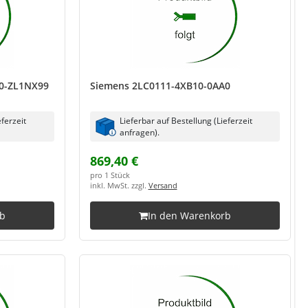
0-ZL1NX99
Siemens 2LC0111-4XB10-0AA0
eferzeit
Lieferbar auf Bestellung (Lieferzeit
anfragen).
869,40 €
pro 1 Stück
inkl. MwSt. zzgl.
Versand
rb
In den Warenkorb