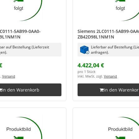
C0111-5AB99-0AA0-
Siemens 2LC0111-5AB99-0AA
99L1NM1N
ZB42D98L1NM1N
bar auf Bestellung (Lieferzeit
Lieferbar auf Bestellung (Li
en).
anfragen).
€
4.422,04 €
pro 1 Stück
l.
Versand
inkl. MwSt. zzgl.
Versand
In den Warenkorb
In den Warenko