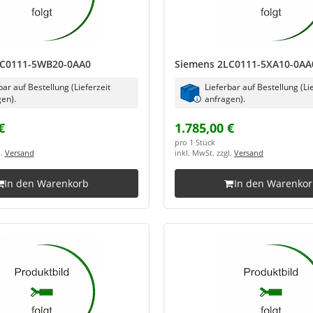
LC0111-5WB20-0AA0
Siemens 2LC0111-5XA10-0AA
bar auf Bestellung (Lieferzeit
Lieferbar auf Bestellung (Li
en).
anfragen).
€
1.785,00 €
pro 1 Stück
l.
Versand
inkl. MwSt. zzgl.
Versand
In den Warenkorb
In den Warenko