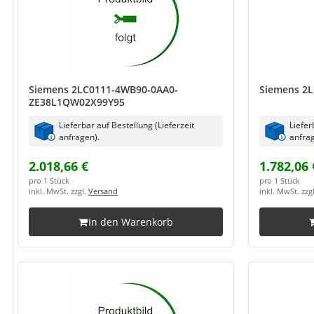
Siemens 2LC0111-4WB90-0AA0-
Siemens 2
ZE38L1QW02X99Y95
Lieferbar auf Bestellung (Lieferzeit
Liefer
anfragen).
anfrag
2.018,66 €
1.782,06 
pro 1 Stück
pro 1 Stück
inkl. MwSt. zzgl.
Versand
inkl. MwSt. zzg
In den Warenkorb