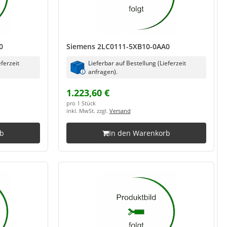
0
Siemens 2LC0111-5XB10-0AA0
eferzeit
Lieferbar auf Bestellung (Lieferzeit
anfragen).
1.223,60 €
pro 1 Stück
inkl. MwSt. zzgl.
Versand
rb
In den Warenkorb