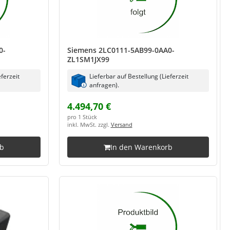
0-
Siemens 2LC0111-5AB99-0AA0-
ZL1SM1JX99
eferzeit
Lieferbar auf Bestellung (Lieferzeit
anfragen).
4.494,70 €
pro 1 Stück
inkl. MwSt. zzgl.
Versand
rb
In den Warenkorb