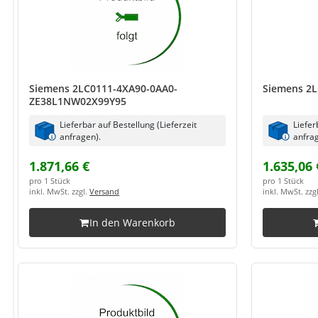
Siemens 2LC0111-4XA90-0AA0-
Siemens 2
ZE38L1NW02X99Y95
Lieferbar auf Bestellung (Lieferzeit
Liefer
anfragen).
anfrag
1.871,66 €
1.635,06 
pro 1 Stück
pro 1 Stück
inkl. MwSt. zzgl.
Versand
inkl. MwSt. zzg
In den Warenkorb