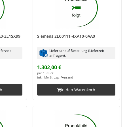
A0-ZL1SX99
Siemens 2LC0111-4XA10-0AA0
eferzeit
Lieferbar auf Bestellung (Lieferzeit
anfragen).
1.302,00 €
pro 1 Stück
inkl. MwSt. zzgl.
Versand
rb
In den Warenkorb