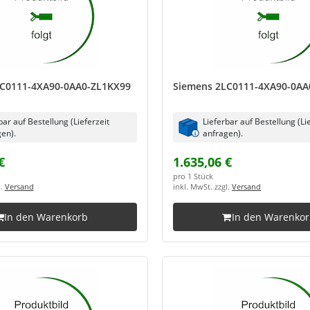
LC0111-4XA90-0AA0-ZL1KX99
Siemens 2LC0111-4XA90-0AA
bar auf Bestellung (Lieferzeit
Lieferbar auf Bestellung (Li
en).
anfragen).
€
1.635,06 €
pro 1 Stück
l.
Versand
inkl. MwSt. zzgl.
Versand
In den Warenkorb
In den Warenko