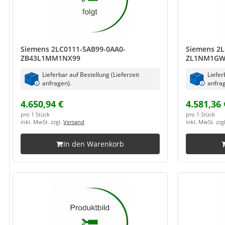
Siemens 2LC0111-5AB99-0AA0-
Siemens 2L
ZB43L1MM1NX99
ZL1NM1GW
Lieferbar auf Bestellung (Lieferzeit
Liefer
anfragen).
anfrag
4.650,94 €
4.581,36 
pro 1 Stück
pro 1 Stück
inkl. MwSt. zzgl.
Versand
inkl. MwSt. zzg
In den Warenkorb