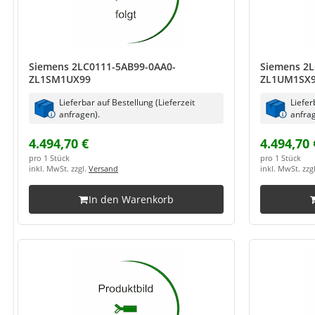
Siemens 2LC0111-5AB99-0AA0-
Siemens 2L
ZL1SM1UX99
ZL1UM1SX
Lieferbar auf Bestellung (Lieferzeit
Liefer
anfragen).
anfrag
4.494,70 €
4.494,70 
pro 1 Stück
pro 1 Stück
inkl. MwSt. zzgl.
Versand
inkl. MwSt. zzg
In den Warenkorb