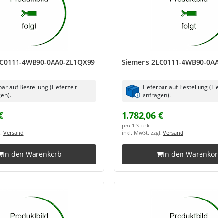
LC0111-4WB90-0AA0-ZL1QX99
Siemens 2LC0111-4WB90-0A
bar auf Bestellung (Lieferzeit
Lieferbar auf Bestellung (Li
en).
anfragen).
€
1.782,06 €
pro 1 Stück
l.
Versand
inkl. MwSt. zzgl.
Versand
In den Warenkorb
In den Warenko