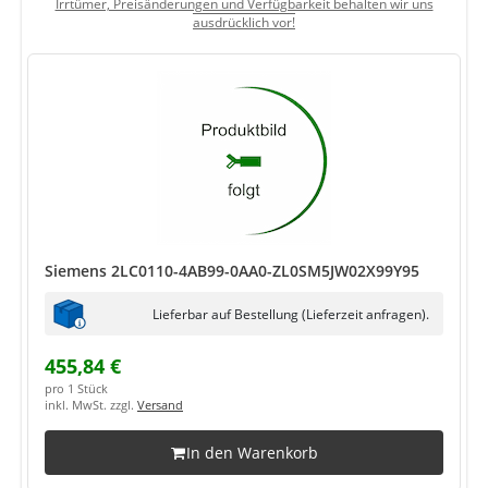
Irrtümer, Preisänderungen und Verfügbarkeit behalten wir uns
ausdrücklich vor!
Siemens 2LC0110-4AB99-0AA0-ZL0SM5JW02X99Y95
Lieferbar auf Bestellung (Lieferzeit anfragen).
455,84 €
pro 1 Stück
inkl. MwSt. zzgl.
Versand
In den Warenkorb