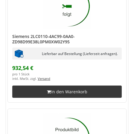
Siemens 2LC0110-4AC99-0AA0-
ZD98D99E38L0PM0XW02Y95
Lieferbar auf Bestellung (Lieferzeit anfragen).
932,54 €
pro 1 Stück
inkl. MwSt. zzgl.
Versand
In den Warenkorb