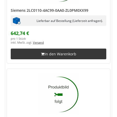
Siemens 2LC0110-4AC99-0AA0-ZL0PM0XX99
Lieferbar auf Bestellung (Lieferzeit anfragen).
642,74 €
pro 1 Stück
inkl. MwSt. zzgl.
Versand
In den Warenkorb