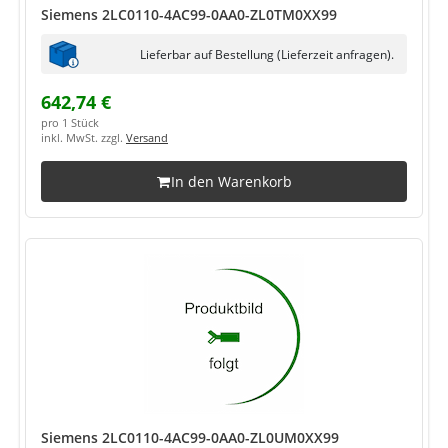
Siemens 2LC0110-4AC99-0AA0-ZL0TM0XX99
Lieferbar auf Bestellung (Lieferzeit anfragen).
642,74 €
pro 1 Stück
inkl. MwSt. zzgl.
Versand
In den Warenkorb
Siemens 2LC0110-4AC99-0AA0-ZL0UM0XX99