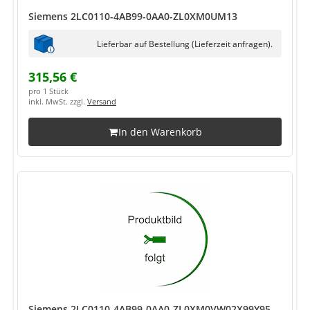
Siemens 2LC0110-4AB99-0AA0-ZL0XM0UM13
Lieferbar auf Bestellung (Lieferzeit anfragen).
315,56 €
pro 1 Stück
inkl. MwSt. zzgl.
Versand
In den Warenkorb
Siemens 2LC0110-4AB99-0AA0-ZL0XM0VW02X99Y95