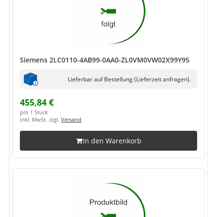
Siemens 2LC0110-4AB99-0AA0-ZL0VM0VW02X99Y95
Lieferbar auf Bestellung (Lieferzeit anfragen).
455,84 €
pro 1 Stück
inkl. MwSt. zzgl.
Versand
In den Warenkorb