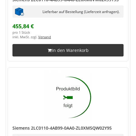
Lieferbar auf Bestellung (Lieferzeit anfragen).
455,84 €
pro 1 Stück
inkl. MwSt. zzgl.
Versand
In den Warenkorb
Siemens 2LC0110-4AB99-0AA0-ZL0XM5QW02Y95