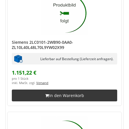
Siemens 2LC0101-2WB90-0AA0-
ZL10L40L48L70L9YW02X99
Lieferbar auf Bestellung (Lieferzeit anfragen).
1.151,22 €
pro 1 Stück
inkl. MwSt. zzgl.
Versand
In den Warenkorb