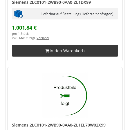
Siemens 2LC0101-2WB90-0AA0-ZL1DX99
Lieferbar auf Bestellung (Lieferzeit anfragen).
1.001,84 €
pro 1 Stück
inkl. MwSt. zzgl.
Versand
In den Warenkorb
Siemens 2LC0101-2WB90-0AA0-ZL1EL70W02X99