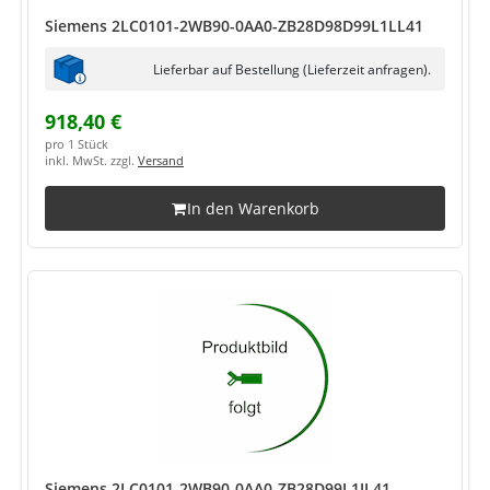
Siemens 2LC0101-2WB90-0AA0-ZB28D98D99L1LL41
Lieferbar auf Bestellung (Lieferzeit anfragen).
918,40 €
pro 1 Stück
inkl. MwSt. zzgl.
Versand
In den Warenkorb
Siemens 2LC0101-2WB90-0AA0-ZB28D99L1JL41