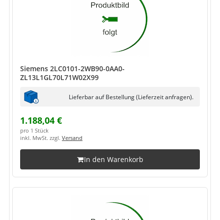
Siemens 2LC0101-2WB90-0AA0-
ZL13L1GL70L71W02X99
Lieferbar auf Bestellung (Lieferzeit anfragen).
1.188,04 €
pro 1 Stück
inkl. MwSt. zzgl.
Versand
In den Warenkorb