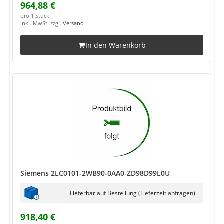
964,88 €
pro 1 Stück
inkl. MwSt. zzgl.
Versand
In den Warenkorb
Siemens 2LC0101-2WB90-0AA0-ZD98D99L0U
Lieferbar auf Bestellung (Lieferzeit anfragen).
918,40 €