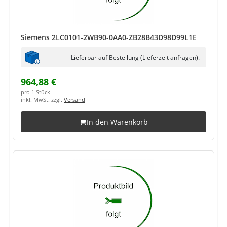
Siemens 2LC0101-2WB90-0AA0-ZB28B43D98D99L1E
Lieferbar auf Bestellung (Lieferzeit anfragen).
964,88 €
pro 1 Stück
inkl. MwSt. zzgl.
Versand
In den Warenkorb