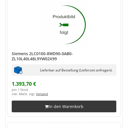
Siemens 2LC0100-8WD90-0AB0-
ZL10L40L48L9YW02X99
Lieferbar auf Bestellung (Lieferzeit anfragen).
1.393,70 €
pro 1 Stück
inkl. MwSt. zzgl.
Versand
In den Warenkorb