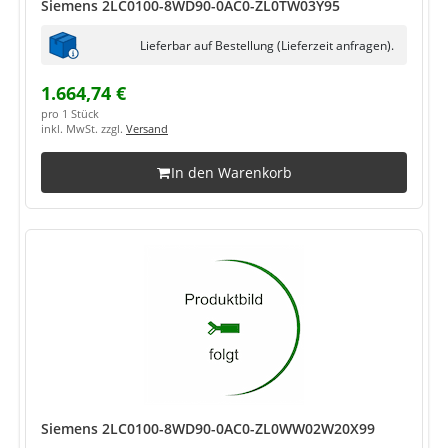
Siemens 2LC0100-8WD90-0AC0-ZL0TW03Y95
Lieferbar auf Bestellung (Lieferzeit anfragen).
1.664,74 €
pro 1 Stück
inkl. MwSt. zzgl.
Versand
In den Warenkorb
Siemens 2LC0100-8WD90-0AC0-ZL0WW02W20X99