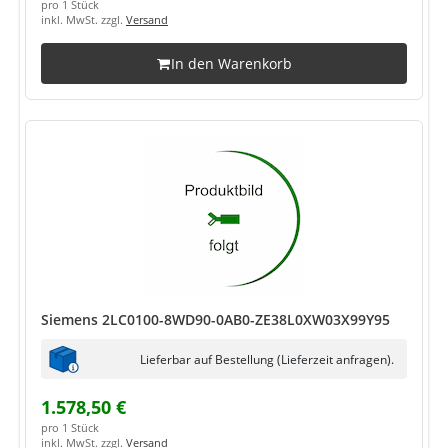
pro 1 Stück
inkl. MwSt. zzgl.
Versand
In den Warenkorb
Siemens 2LC0100-8WD90-0AB0-ZE38L0XW03X99Y95
Lieferbar auf Bestellung (Lieferzeit anfragen).
1.578,50 €
pro 1 Stück
inkl. MwSt. zzgl.
Versand