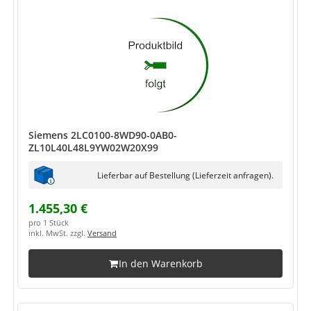
Siemens 2LC0100-8WD90-0AB0-
ZL10L40L48L9YW02W20X99
Lieferbar auf Bestellung (Lieferzeit anfragen).
1.455,30 €
pro 1 Stück
inkl. MwSt. zzgl.
Versand
In den Warenkorb