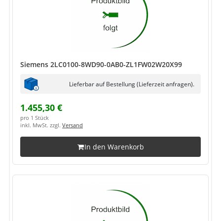
Siemens 2LC0100-8WD90-0AB0-ZL1FW02W20X99
Lieferbar auf Bestellung (Lieferzeit anfragen).
1.455,30 €
pro 1 Stück
inkl. MwSt. zzgl.
Versand
In den Warenkorb