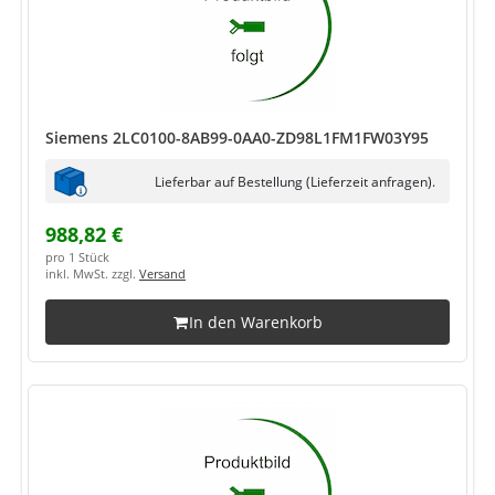
Siemens 2LC0100-8AB99-0AA0-ZD98L1FM1FW03Y95
Lieferbar auf Bestellung (Lieferzeit anfragen).
988,82 €
pro 1 Stück
inkl. MwSt. zzgl.
Versand
In den Warenkorb