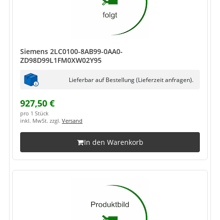
Siemens 2LC0100-8AB99-0AA0-
ZD98D99L1FM0XW02Y95
Lieferbar auf Bestellung (Lieferzeit anfragen).
927,50 €
pro 1 Stück
inkl. MwSt. zzgl.
Versand
In den Warenkorb