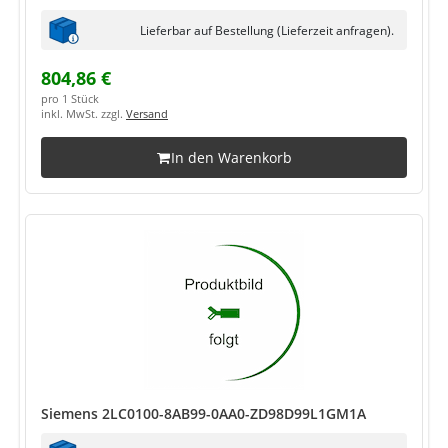
Lieferbar auf Bestellung (Lieferzeit anfragen).
804,86 €
pro 1 Stück
inkl. MwSt. zzgl.
Versand
In den Warenkorb
Siemens 2LC0100-8AB99-0AA0-ZD98D99L1GM1A