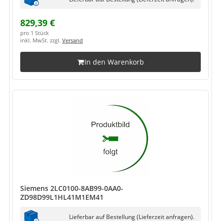
829,39 €
pro 1 Stück
inkl. MwSt. zzgl.
Versand
In den Warenkorb
Siemens 2LC0100-8AB99-0AA0-
ZD98D99L1HL41M1EM41
Lieferbar auf Bestellung (Lieferzeit anfragen).