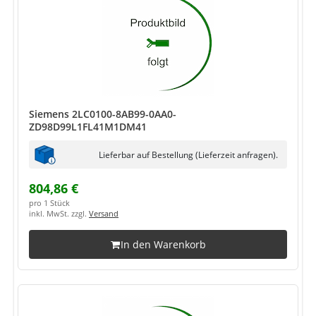
Siemens 2LC0100-8AB99-0AA0-
ZD98D99L1FL41M1DM41
Lieferbar auf Bestellung (Lieferzeit anfragen).
804,86 €
pro 1 Stück
inkl. MwSt. zzgl.
Versand
In den Warenkorb