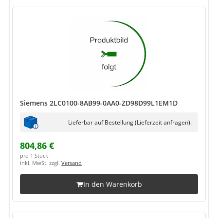
Siemens 2LC0100-8AB99-0AA0-ZD98D99L1EM1D
Lieferbar auf Bestellung (Lieferzeit anfragen).
804,86 €
pro 1 Stück
inkl. MwSt. zzgl.
Versand
In den Warenkorb