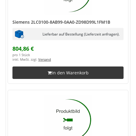
Siemens 2LC0100-8AB99-0AA0-ZD98D99L1FM1B
Lieferbar auf Bestellung (Lieferzeit anfragen).
804,86 €
pro 1 Stück
inkl. MwSt. zzgl.
Versand
In den Warenkorb