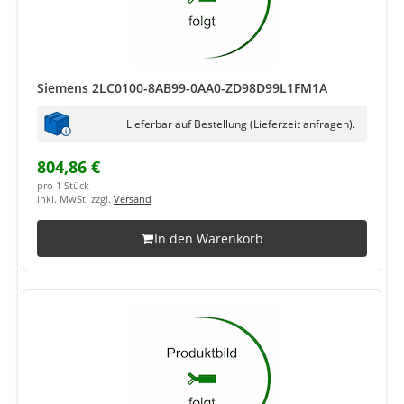
Siemens 2LC0100-8AB99-0AA0-ZD98D99L1FM1A
Lieferbar auf Bestellung (Lieferzeit anfragen).
804,86 €
pro 1 Stück
inkl. MwSt. zzgl.
Versand
In den Warenkorb