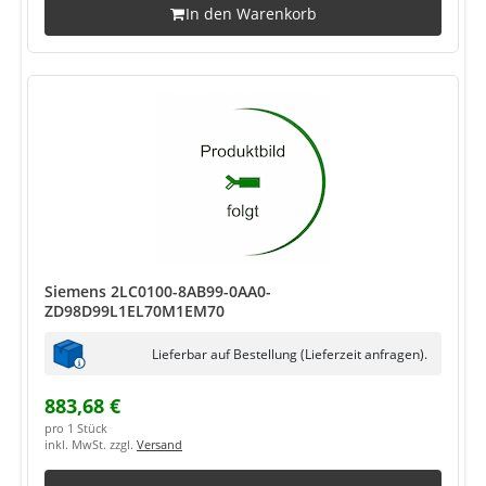
In den Warenkorb
Siemens 2LC0100-8AB99-0AA0-
ZD98D99L1EL70M1EM70
Lieferbar auf Bestellung (Lieferzeit anfragen).
883,68 €
pro 1 Stück
inkl. MwSt. zzgl.
Versand