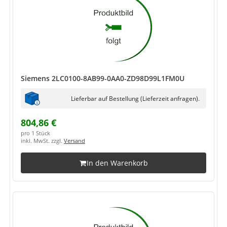
Siemens 2LC0100-8AB99-0AA0-ZD98D99L1FM0U
Lieferbar auf Bestellung (Lieferzeit anfragen).
804,86 €
pro 1 Stück
inkl. MwSt. zzgl.
Versand
In den Warenkorb