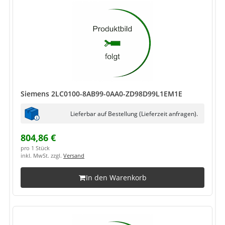
Siemens 2LC0100-8AB99-0AA0-ZD98D99L1EM1E
Lieferbar auf Bestellung (Lieferzeit anfragen).
804,86 €
pro 1 Stück
inkl. MwSt. zzgl.
Versand
In den Warenkorb