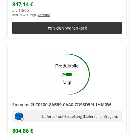
847,14 €
pro 1 Stück
inkl. MwSt. zzgl.
Versand
In den Warenkorb
Siemens 2LC0100-8AB99-0AA0-ZD98D99L1HM0W
Lieferbar auf Bestellung (Lieferzeit anfragen).
804,86 €