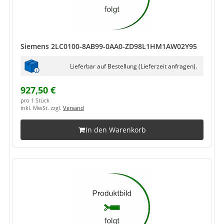
Siemens 2LC0100-8AB99-0AA0-ZD98L1HM1AW02Y95
Lieferbar auf Bestellung (Lieferzeit anfragen).
927,50 €
pro 1 Stück
inkl. MwSt. zzgl.
Versand
In den Warenkorb