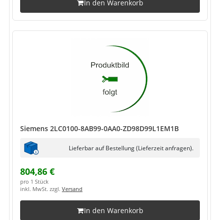
In den Warenkorb
Siemens 2LC0100-8AB99-0AA0-ZD98D99L1EM1B
Lieferbar auf Bestellung (Lieferzeit anfragen).
804,86 €
pro 1 Stück
inkl. MwSt. zzgl.
Versand
In den Warenkorb