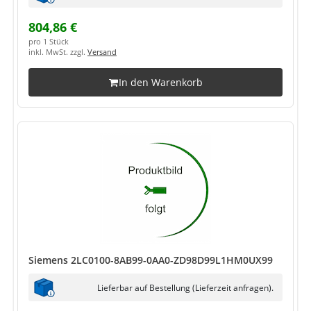
804,86 €
pro 1 Stück
inkl. MwSt. zzgl.
Versand
In den Warenkorb
Siemens 2LC0100-8AB99-0AA0-ZD98D99L1HM0UX99
Lieferbar auf Bestellung (Lieferzeit anfragen).