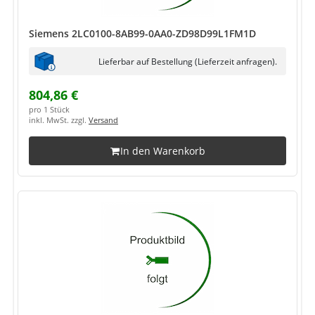
Siemens 2LC0100-8AB99-0AA0-ZD98D99L1FM1D
Lieferbar auf Bestellung (Lieferzeit anfragen).
804,86 €
pro 1 Stück
inkl. MwSt. zzgl.
Versand
In den Warenkorb