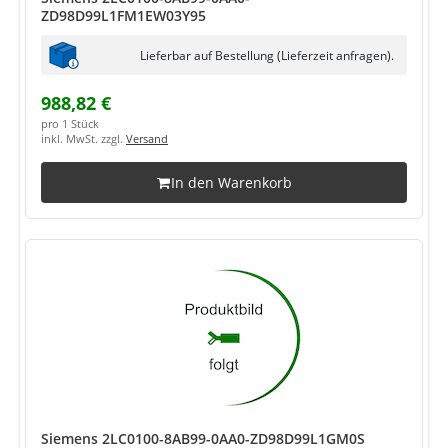
ZD98D99L1FM1EW03Y95
Lieferbar auf Bestellung (Lieferzeit anfragen).
988,82 €
pro 1 Stück
inkl. MwSt. zzgl.
Versand
In den Warenkorb
Siemens 2LC0100-8AB99-0AA0-ZD98D99L1GM0S