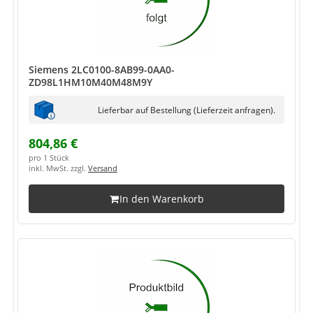
Siemens 2LC0100-8AB99-0AA0-
ZD98L1HM10M40M48M9Y
Lieferbar auf Bestellung (Lieferzeit anfragen).
804,86 €
pro 1 Stück
inkl. MwSt. zzgl.
Versand
In den Warenkorb