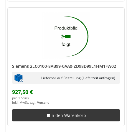
Siemens 2LC0100-8AB99-0AA0-ZD98D99L1HM1FW02
Lieferbar auf Bestellung (Lieferzeit anfragen).
927,50 €
pro 1 Stück
inkl. MwSt. zzgl.
Versand
In den Warenkorb