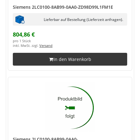
Siemens 2LC0100-8AB99-0AA0-ZD98D99L1FM1E
Lieferbar auf Bestellung (Lieferzeit anfragen).
804,86 €
pro 1 Stück
inkl. MwSt. zzgl.
Versand
In den Warenkorb
Siemens 2LC0100-8AB99-0AA0-