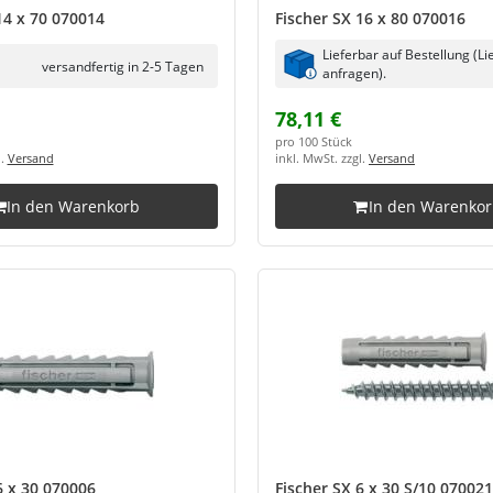
14 x 70 070014
Fischer SX 16 x 80 070016
Lieferbar auf Bestellung (Li
versandfertig in 2-5 Tagen
anfragen).
78,11 €
pro 100 Stück
l.
Versand
inkl. MwSt. zzgl.
Versand
In den Warenkorb
In den Warenko
6 x 30 070006
Fischer SX 6 x 30 S/10 070021