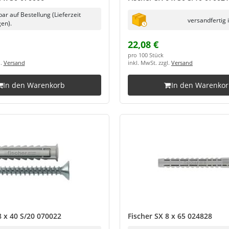
bar auf Bestellung (Lieferzeit
versandfertig 
en).
22,08 €
pro 100 Stück
l.
Versand
inkl. MwSt. zzgl.
Versand
In den Warenkorb
In den Warenko
8 x 40 S/20 070022
Fischer SX 8 x 65 024828