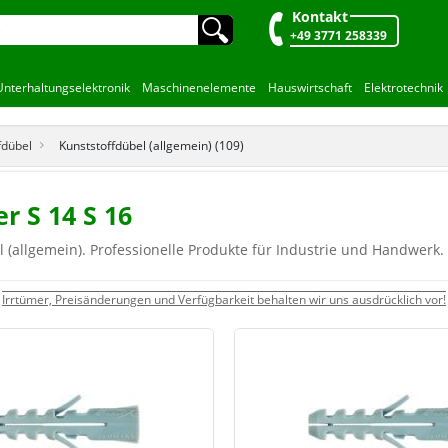
Kontakt
🔍︎
+49 3771 258339
Unterhaltungselektronik
Maschinenelemente
Hauswirtschaft
Elektrotechnik
fdübel
Kunststoffdübel (allgemein) (109)
r S 14 S 16
 (allgemein). Professionelle Produkte für Industrie und Handwerk.
Irrtümer, Preisänderungen und Verfügbarkeit behalten wir uns ausdrücklich vor!