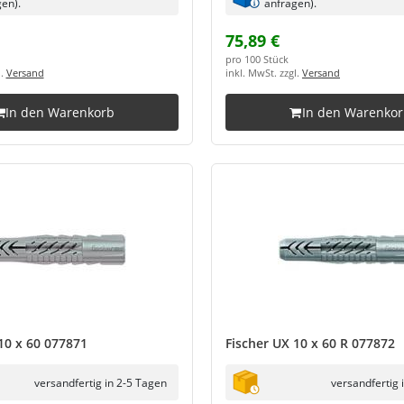
en).
anfragen).
75,89 €
pro 100 Stück
l.
Versand
inkl. MwSt. zzgl.
Versand
In den Warenkorb
In den Warenko
10 x 60 077871
Fischer UX 10 x 60 R 077872
versandfertig in 2-5 Tagen
versandfertig 