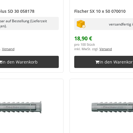
plus SD 30 058178
Fischer SX 10 x 50 070010
bar auf Bestellung (Lieferzeit
versandfertig 
en).
18,90 €
pro 100 Stück
l.
Versand
inkl. MwSt. zzgl.
Versand
In den Warenkorb
In den Warenko