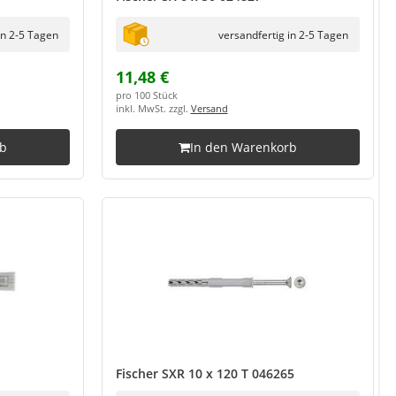
in 2-5 Tagen
versandfertig in 2-5 Tagen
11,48 €
pro 100 Stück
inkl. MwSt. zzgl.
Versand
rb
In den Warenkorb
Fischer SXR 10 x 120 T 046265