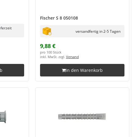
Fischer S 8 050108
eferzeit
versandfertig in 2-5 Tagen
9,88 €
pro 100 Stück
inkl. MwSt. zzgl.
Versand
rb
In den Warenkorb