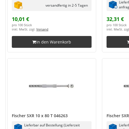
Liefer
versandfertig in 2-5 Tagen
anfrag
10,01 €
32,31 €
pro 100 Stück
pro 100 Stück
inkl. MwSt. zzgl.
Versand
inkl. MwSt. zzg
In den Warenkorb
Fischer SXR 10 x 80 T 046263
Fischer SXR
Lieferbar auf Bestellung (Lieferzeit
Liefer