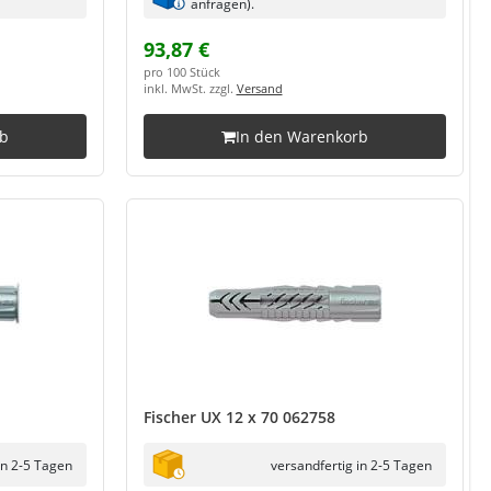
anfragen).
93,87 €
pro 100 Stück
inkl. MwSt. zzgl.
Versand
rb
In den Warenkorb
Fischer UX 12 x 70 062758
in 2-5 Tagen
versandfertig in 2-5 Tagen