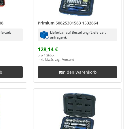
08
Primium 50825301583 1532864
eferzeit
Lieferbar auf Bestellung (Lieferzeit
anfragen).
128,14 €
pro 1 Stück
inkl. MwSt. zzgl.
Versand
rb
In den Warenkorb