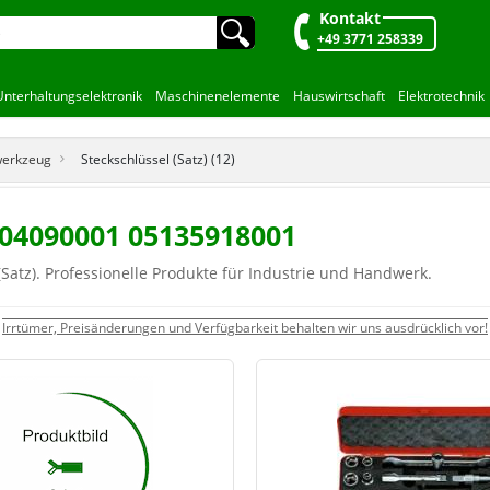
Kontakt
🔍︎
+49 3771 258339
Unterhaltungselektronik
Maschinenelemente
Hauswirtschaft
Elektrotechnik
werkzeug
Steckschlüssel (Satz) (12)
004090001 05135918001
Satz). Professionelle Produkte für Industrie und Handwerk.
Irrtümer, Preisänderungen und Verfügbarkeit behalten wir uns ausdrücklich vor!