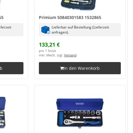
65
Primium 50840301583 1532865
eferzeit
Lieferbar auf Bestellung (Lieferzeit
anfragen).
133,21 €
pro 1 Stück
inkl. MwSt. zzgl.
Versand
rb
In den Warenkorb