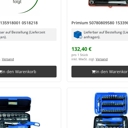
135918001 0518218
Primium 50780809580 15339
bar auf Bestellung (Lieferzeit
Lieferbar auf Bestellung (Li
en).
anfragen).
132,40 €
pro 1 Stück
l.
Versand
inkl. MwSt. zzgl.
Versand
In den Warenkorb
In den Warenko