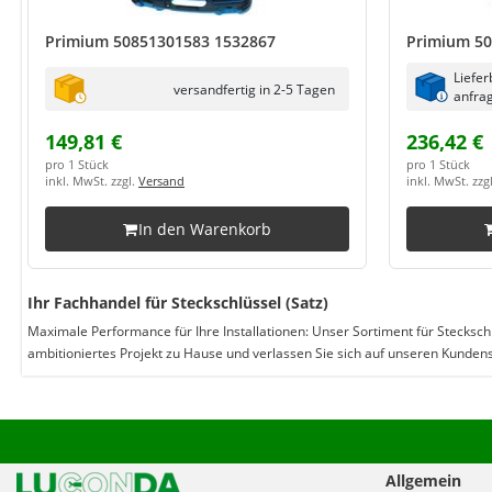
Primium 50851301583 1532867
Primium 50
Liefer
versandfertig in 2-5 Tagen
anfrag
149,81 €
236,42 €
pro 1 Stück
pro 1 Stück
inkl. MwSt. zzgl.
Versand
inkl. MwSt. zzg
In den Warenkorb
Ihr Fachhandel für Steckschlüssel (Satz)
Maximale Performance für Ihre Installationen: Unser Sortiment für Steckschl
ambitioniertes Projekt zu Hause und verlassen Sie sich auf unseren Kundens
Allgemein