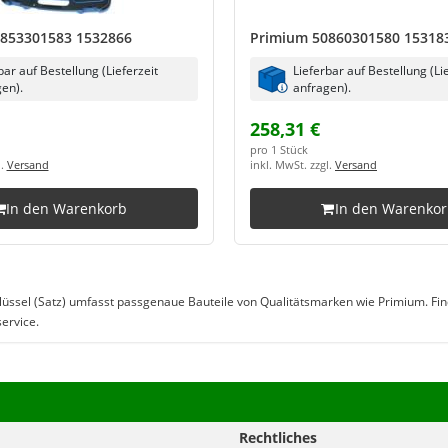
853301583 1532866
Primium 50860301580 15318
bar auf Bestellung (Lieferzeit
Lieferbar auf Bestellung (Li
en).
anfragen).
258,31 €
pro 1 Stück
l.
Versand
inkl. MwSt. zzgl.
Versand
In den Warenkorb
In den Warenko
üssel (Satz) umfasst passgenaue Bauteile von Qualitätsmarken wie Primium. Finde
ervice.
Rechtliches