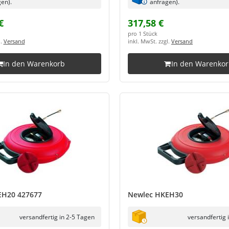
en).
anfragen).
€
317,58 €
pro 1 Stück
l.
Versand
inkl. MwSt. zzgl.
Versand
In den Warenkorb
In den Warenko
EH20 427677
Newlec HKEH30
versandfertig in 2-5 Tagen
versandfertig 