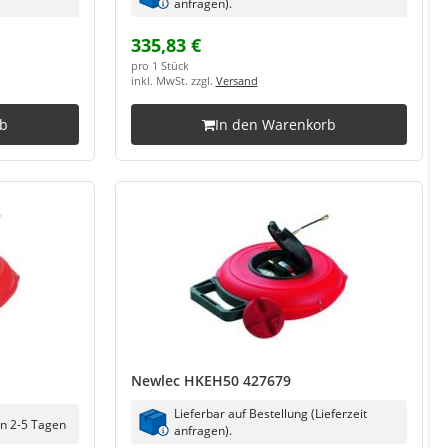
anfragen).
335,83 €
pro 1 Stück
inkl. MwSt. zzgl.
Versand
rb
In den Warenkorb
Newlec HKEH50 427679
Lieferbar auf Bestellung (Lieferzeit
in 2-5 Tagen
anfragen).