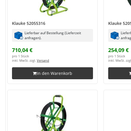
Klauke 52055316
Klauke 520
Lieferbar auf Bestellung (Lieferzeit
Liefer
anfragen).
anfrag
710,04 €
254,09 €
pro 1 Stück
pro 1 Stück
inkl. MwSt. zzgl.
Versand
inkl. MwSt. zzg
In den Warenkorb