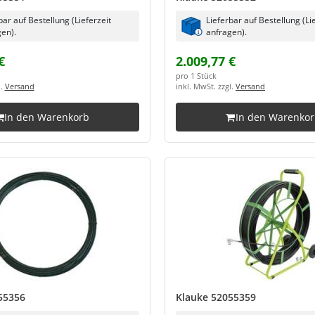
bar auf Bestellung (Lieferzeit
Lieferbar auf Bestellung (Li
en).
anfragen).
€
2.009,77 €
pro 1 Stück
l.
Versand
inkl. MwSt. zzgl.
Versand
In den Warenkorb
In den Warenko
55356
Klauke 52055359