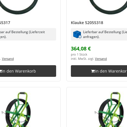
55317
Klauke 52055318
bar auf Bestellung (Lieferzeit
Lieferbar auf Bestellung (Li
en).
anfragen).
364,08 €
pro 1 Stück
l.
Versand
inkl. MwSt. zzgl.
Versand
In den Warenkorb
In den Warenko