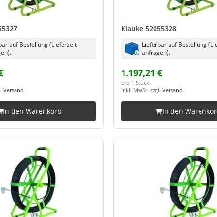
55327
Klauke 52055328
bar auf Bestellung (Lieferzeit
Lieferbar auf Bestellung (Li
en).
anfragen).
€
1.197,21 €
pro 1 Stück
l.
Versand
inkl. MwSt. zzgl.
Versand
In den Warenkorb
In den Warenko