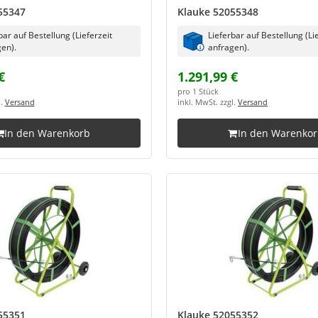
55347
Klauke 52055348
bar auf Bestellung (Lieferzeit
Lieferbar auf Bestellung (Li
en).
anfragen).
€
1.291,99 €
pro 1 Stück
l.
Versand
inkl. MwSt. zzgl.
Versand
In den Warenkorb
In den Warenko
55351
Klauke 52055352