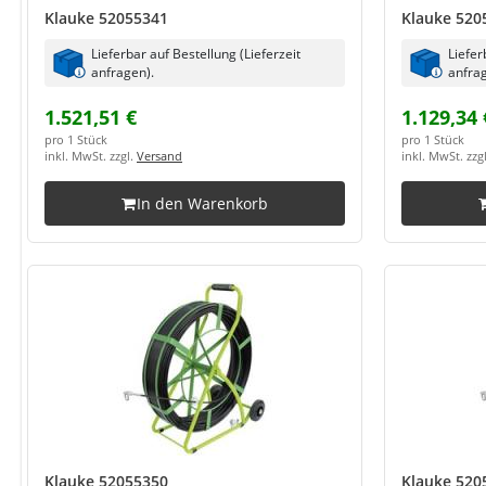
Klauke 52055341
Klauke 520
Lieferbar auf Bestellung (Lieferzeit
Liefer
anfragen).
anfrag
1.521,51 €
1.129,34 
pro 1 Stück
pro 1 Stück
inkl. MwSt. zzgl.
Versand
inkl. MwSt. zzg
In den Warenkorb
Klauke 52055350
Klauke 520