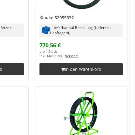
Klauke 52055332
eferzeit
Lieferbar auf Bestellung (Lieferzeit
anfragen).
770,56 €
pro 1 Stück
inkl. MwSt. zzgl.
Versand
rb
In den Warenkorb