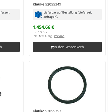
Klauke 52055349
eferzeit
Lieferbar auf Bestellung (Lieferzeit
anfragen).
1.454,66 €
pro 1 Stück
inkl. MwSt. zzgl.
Versand
rb
In den Warenkorb
Klauke 52055353