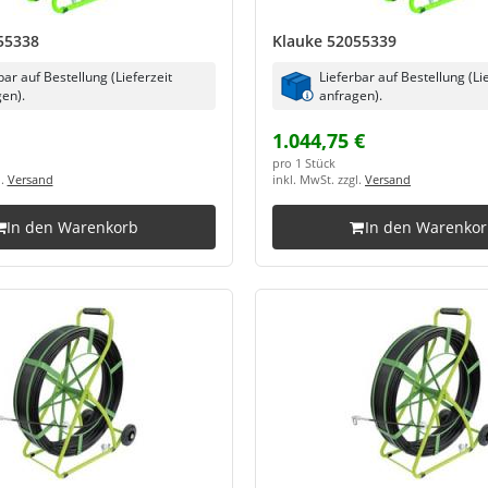
55338
Klauke 52055339
bar auf Bestellung (Lieferzeit
Lieferbar auf Bestellung (Li
en).
anfragen).
1.044,75 €
pro 1 Stück
l.
Versand
inkl. MwSt. zzgl.
Versand
In den Warenkorb
In den Warenko