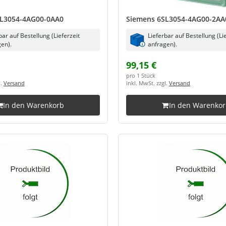
L3054-4AG00-0AA0
Siemens 6SL3054-4AG00-2AA
bar auf Bestellung (Lieferzeit
Lieferbar auf Bestellung (Li
en).
anfragen).
99,15 €
pro 1 Stück
l.
Versand
inkl. MwSt. zzgl.
Versand
In den Warenkorb
In den Warenko