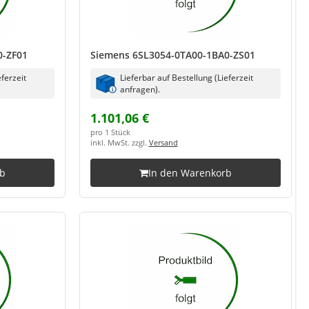
0-ZF01
Siemens 6SL3054-0TA00-1BA0-ZS01
eferzeit
Lieferbar auf Bestellung (Lieferzeit
anfragen).
1.101,06 €
pro 1 Stück
inkl. MwSt. zzgl.
Versand
rb
In den Warenkorb