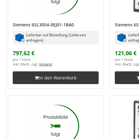
Siemens 6SL3054-0EJ01-1BA0
Siemens 6S
Lieferbar auf Bestellung (Lieferzeit
Liefer
anfragen).
anfrag
797,62 €
121,06 €
pro 1 Stück
pro 1 Stück
inkl. MwSt. zzgl.
Versand
inkl. MwSt. zzg
In den Warenkorb