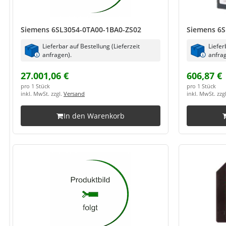
Siemens 6SL3054-0TA00-1BA0-ZS02
Siemens 6S
Lieferbar auf Bestellung (Lieferzeit
Liefer
anfragen).
anfrag
27.001,06 €
606,87 €
pro 1 Stück
pro 1 Stück
inkl. MwSt. zzgl.
Versand
inkl. MwSt. zzg
In den Warenkorb