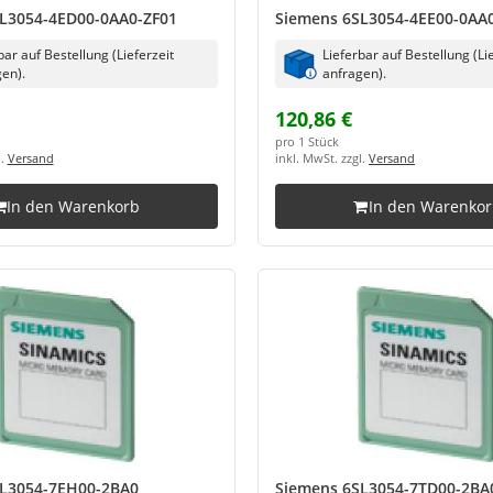
L3054-4ED00-0AA0-ZF01
Siemens 6SL3054-4EE00-0AA
bar auf Bestellung (Lieferzeit
Lieferbar auf Bestellung (Li
en).
anfragen).
120,86 €
pro 1 Stück
l.
Versand
inkl. MwSt. zzgl.
Versand
In den Warenkorb
In den Warenko
L3054-7EH00-2BA0
Siemens 6SL3054-7TD00-2BA