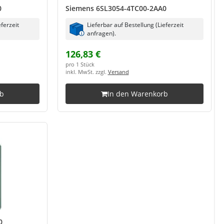
0
Siemens 6SL3054-4TC00-2AA0
eferzeit
Lieferbar auf Bestellung (Lieferzeit
anfragen).
126,83 €
pro 1 Stück
inkl. MwSt. zzgl.
Versand
rb
In den Warenkorb
0