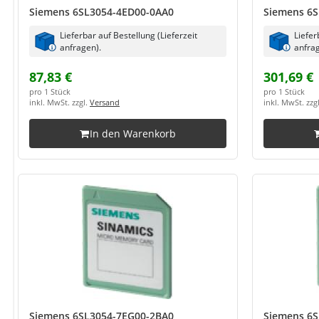
Siemens 6SL3054-4ED00-0AA0
Siemens 6S
Lieferbar auf Bestellung (Lieferzeit
Liefer
anfragen).
anfrag
87,83 €
301,69 €
pro 1 Stück
pro 1 Stück
inkl. MwSt. zzgl.
Versand
inkl. MwSt. zzg
In den Warenkorb
Siemens 6SL3054-7EG00-2BA0
Siemens 6S