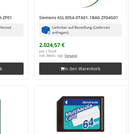
0-ZF01
Siemens 6SL3054-0TA01-1BA0-ZF04G01
eferzeit
Lieferbar auf Bestellung (Lieferzeit
anfragen).
2.024,57 €
pro 1 Stück
inkl. MwSt. zzgl.
Versand
rb
In den Warenkorb