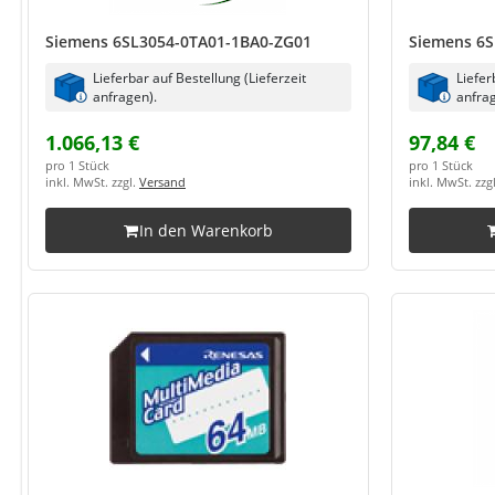
Siemens 6SL3054-0TA01-1BA0-ZG01
Siemens 6S
Lieferbar auf Bestellung (Lieferzeit
Liefer
anfragen).
anfrag
1.066,13 €
97,84 €
pro 1 Stück
pro 1 Stück
inkl. MwSt. zzgl.
Versand
inkl. MwSt. zzg
In den Warenkorb