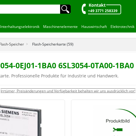
Kontakt
🔍︎
+49 3771 258339
Unterhaltungselektronik
Maschinenelemente
Hauswirtschaft
Elektrotechnik
Flash-Speicher
Flash-Speicherkarte (59)
3054-0EJ01-1BA0 6SL3054-0TA00-1BA0
arte. Professionelle Produkte für Industrie und Handwerk.
Irrtümer, Preisänderungen und Verfügbarkeit behalten wir uns ausdrücklich vor!