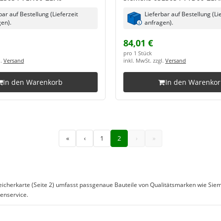
bar auf Bestellung (Lieferzeit
Lieferbar auf Bestellung (Li
en).
anfragen).
84,01 €
pro 1 Stück
l.
Versand
inkl. MwSt. zzgl.
Versand
In den Warenkorb
In den Warenko
«
‹
1
2
›
»
eicherkarte (Seite 2) umfasst passgenaue Bauteile von Qualitätsmarken wie Sieme
denservice.