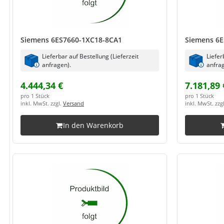
Siemens 6ES7660-1XC18-8CA1
Siemens 6E
Lieferbar auf Bestellung (Lieferzeit
Liefer
anfragen).
anfrag
4.444,34 €
7.181,89 
pro 1 Stück
pro 1 Stück
inkl. MwSt. zzgl.
Versand
inkl. MwSt. zzg
In den Warenkorb