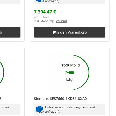
anfragen).
7.394,47 €
pro 1 Stück
inkl. MwSt. zzgl.
Versand
rb
In den Warenkorb
6
Siemens 6ES7660-1XD31-8XA0
eferzeit
Lieferbar auf Bestellung (Lieferzeit
anfragen).