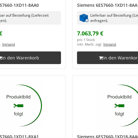
S7660-1XD11-8AA0
Siemens 6ES7660-1XD11-8AA
bar auf Bestellung (Lieferzeit
Lieferbar auf Bestellung (Li
en).
anfragen).
€
7.063,79 €
pro 1 Stück
l.
Versand
inkl. MwSt. zzgl.
Versand
In den Warenkorb
In den Warenko
S7660-1XD11-8XA1
Siemens 6ES7660-1XD18-8AA