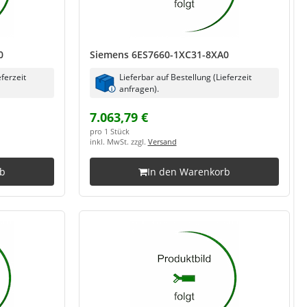
0
Siemens 6ES7660-1XC31-8XA0
eferzeit
Lieferbar auf Bestellung (Lieferzeit
anfragen).
7.063,79 €
pro 1 Stück
inkl. MwSt. zzgl.
Versand
rb
In den Warenkorb