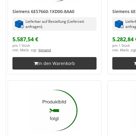
Siemens 6ES7660-1XD00-8AA0
Siemens 6E
Lieferbar auf Bestellung (Lieferzeit
Liefer
anfragen).
anfrag
5.587,54 €
5.282,84 
pro 1 Stück
pro 1 Stück
inkl. MwSt. zzgl.
Versand
inkl. MwSt. zzg
In den Warenkorb