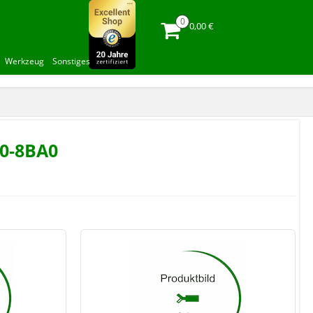
0,00 €
Werkzeug
Sonstiges
30-8BA0