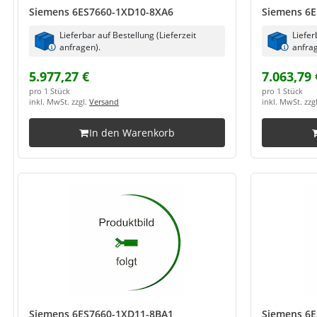
Siemens 6ES7660-1XD10-8XA6
Siemens 6E
Lieferbar auf Bestellung (Lieferzeit
Liefer
anfragen).
anfrag
5.977,27 €
7.063,79 
pro 1 Stück
pro 1 Stück
inkl. MwSt. zzgl.
Versand
inkl. MwSt. zzg
In den Warenkorb
Siemens 6ES7660-1XD11-8BA1
Siemens 6E