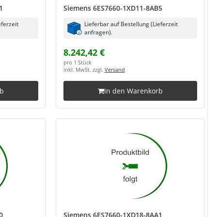
1
Siemens 6ES7660-1XD11-8AB5
eferzeit
Lieferbar auf Bestellung (Lieferzeit
anfragen).
8.242,42 €
pro 1 Stück
inkl. MwSt. zzgl.
Versand
rb
In den Warenkorb
0
Siemens 6ES7660-1XD18-8AA1