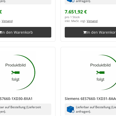
en).
anfragen).
€
7.651,92 €
pro 1 Stück
l.
Versand
inkl. MwSt. zzgl.
Versand
In den Warenkorb
In den Warenko
S7660-1XD30-8XA1
Siemens 6ES7660-1XD31-8AA
bar auf Bestellung (Lieferzeit
Lieferbar auf Bestellung (Li
en).
anfragen).