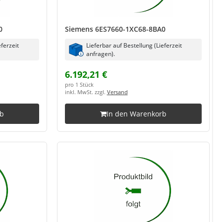
0
Siemens 6ES7660-1XC68-8BA0
eferzeit
Lieferbar auf Bestellung (Lieferzeit
anfragen).
6.192,21 €
pro 1 Stück
inkl. MwSt. zzgl.
Versand
rb
In den Warenkorb