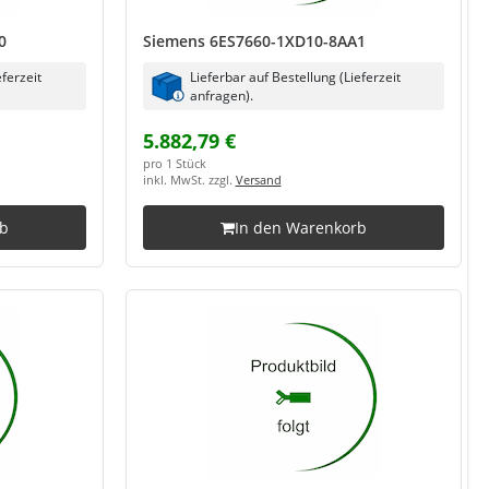
0
Siemens 6ES7660-1XD10-8AA1
eferzeit
Lieferbar auf Bestellung (Lieferzeit
anfragen).
5.882,79 €
pro 1 Stück
inkl. MwSt. zzgl.
Versand
rb
In den Warenkorb