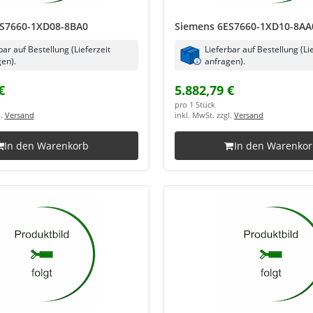
S7660-1XD08-8BA0
Siemens 6ES7660-1XD10-8AA
bar auf Bestellung (Lieferzeit
Lieferbar auf Bestellung (Li
en).
anfragen).
€
5.882,79 €
pro 1 Stück
l.
Versand
inkl. MwSt. zzgl.
Versand
In den Warenkorb
In den Warenko