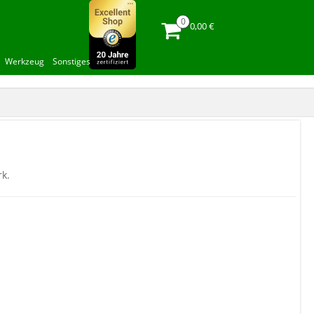
0,00 €
Werkzeug
Sonstiges
k.