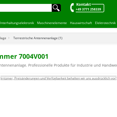
Kontakt
🔍︎
+49 3771 258339
Unterhaltungselektronik
Maschinenelemente
Hauswirtschaft
Elektrotechnik
lage
Terrestrische Antennenanlage (1)
ommer 7004V001
ntennenanlage. Professionelle Produkte für Industrie und Handwer
Irrtümer, Preisänderungen und Verfügbarkeit behalten wir uns ausdrücklich vor!