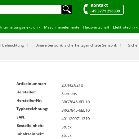
Kontakt
🔍︎
+49 3771 258339
Unterhaltungselektronik
Maschinenelemente
Hauswirtschaft
Elektrotechnik
el Beleuchtung
Binäre Sensorik, sicherheitsgerichtete Sensorik
Sicher
Artikelnummer:
20.442.821B
Hersteller:
Siemens
Hersteller-Nr:
3RG7845-6EL10
Typbezeichnung:
3RG7845-6EL10
EAN:
4011209711310
Bestelleinheit:
Stück
Inhaltseinheit:
Stück