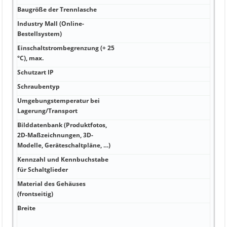
Baugröße der Trennlasche
A A 
Industry Mall (Online-
A A 
Bestellsystem)
Einschaltstrombegrenzung (+ 25
kA
°C), max.
Schutzart IP
kA
Schraubentyp
kA
Umgebungstemperatur bei
kA
Lagerung/Transport
Bilddatenbank (Produktfotos,
Hz 1
2D-Maßzeichnungen, 3D-
0BA
Modelle, Geräteschaltpläne, …)
Kennzahl und Kennbuchstabe
Hz 2
für Schaltglieder
0BD
Material des Gehäuses
V 55
(frontseitig)
Breite
A -40
ein