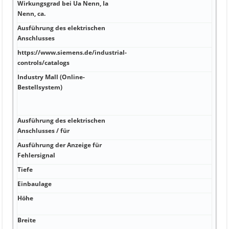
Wirkungsgrad bei Ua Nenn, Ia
A 29
Nenn, ca.
Ausführung des elektrischen
kA J
Anschlusses
https://www.siemens.de/industrial-
kA 2
controls/catalogs
Industry Mall (Online-
kA U
Bestellsystem)
508)
CSA 
142
Ausführung des elektrischen
kA J
Anschlusses / für
Ausführung der Anzeige für
kA N
Fehlersignal
-25 .
Tiefe
kA J
Einbaulage
kA °C
Höhe
mm 
beli
Breite
mm 