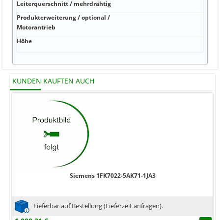
Leiterquerschnitt / mehrdrähtig
0AG
Produkterweiterung / optional /
kA J
Motorantrieb
Höhe
mm 
KUNDEN KAUFTEN AUCH
Siemens 1FK7022-5AK71-1JA3
Lieferbar auf Bestellung (Lieferzeit anfragen).