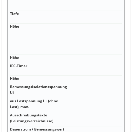
bis 
70 
Tiefe
mm f
130
Höhe
°C E
100 
kHz, 
@ 80
95%
Höhe
°C 2
IEC-Timer
°C m
IP40
Höhe
°C 2
Bemessungsisolationsspannung
V V 
Ui
aus Lastspannung L+ (ohne
W W
Last), max.
Ausschreibungstexte
W 1
(Leistungsverzeichnisse)
Dauerstrom / Bemessungswert
A A J