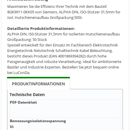
Maximieren Sie die Effizienz Ihrer Technik mit dem Bauteil
8GK9911-0KK05 von Siemens. ALPHA DIN, ISO-Stützer 31,5mm für
isol. Hutschienenaufbau Großpackung:50St.
Detaillierte Produktinformationen:
ALPHA DIN, IS0-Stützer 31,5mm für isolierten Hutschienenaufbau
Großpackung: 50 Stück
Speziell entwickelt für den Einsatz im Fachbereich Elektrotechnik
Energietechnik Netztechnik Schalttechnik Kabel Beleuchtung,
besticht dieses Produkt (EAN 4001869394282) durch hohe
Passgenauigkeit und robuste Verarbeitung. Ideal für ambitionierte
Bastler und Industrie-Experten. Bestellen Sie jetzt bequem online
bei LuConDa.
PRODUKTINFORMATIONEN
Technische Daten
PDF-Datenblatt
PDF
Date
Date
Bemessungsisolationsspannung
V Et
Ui