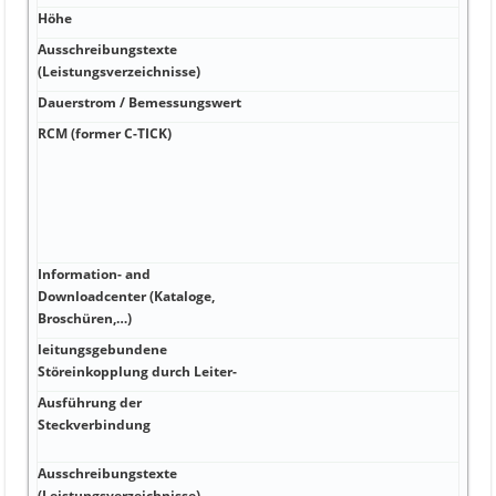
Höhe
W 6 
Ausschreibungstexte
W 24
(Leistungsverzeichnisse)
Dauerstrom / Bemessungswert
A 0 
RCM (former C-TICK)
A 15
Wide
Comf
IPC,
6AV
1AX
Information- and
A -40
Downloadcenter (Kataloge,
6AV
Broschüren,…)
0CJ1
leitungsgebundene
kA 9
Störeinkopplung durch Leiter-
-40 .
Ausführung der
kA 6
Steckverbindung
0QC
-40 .
Ausschreibungstexte
kA 6
(Leistungsverzeichnisse)