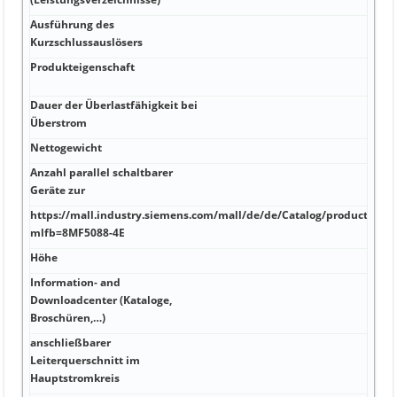
1QC
Ausführung des
kA 2
Kurzschlussauslösers
Produkteigenschaft
Hz 
440 
Dauer der Überlastfähigkeit bei
Hz 
Überstrom
20 A
Nettogewicht
V 40
Anzahl parallel schaltbarer
A Ne
Geräte zur
https://mall.industry.siemens.com/mall/de/de/Catalog/product?
A N·
mlfb=8MF5088-4E
LED
Höhe
A Ja 
Information- and
Downloadcenter (Kataloge,
A 31
Broschüren,…)
anschließbarer
Leiterquerschnitt im
A 31
Hauptstromkreis