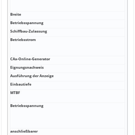
Kapa
von 
Breite
A m
Betriebsspannung
A 45
Schiffbau-Zulassung
A Ja
Betriebsstrom
A 2;
2 Gr
Sch
CAx-Online-Generator
A P 
Eignungsnachweis
kA U
Ausführung der Anzeige
kA 
Einbautiefe
kA 3
MTBF
kA N
0MC
Betriebsspannung
kA
Schr
6AV
0AX
anschließbarer
kA 2