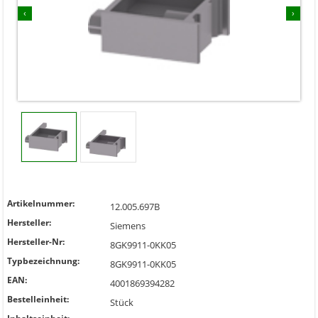
‹
›
Artikelnummer:
12.005.697B
Hersteller:
Siemens
Hersteller-Nr:
8GK9911-0KK05
Typbezeichnung:
8GK9911-0KK05
EAN:
4001869394282
Bestelleinheit:
Stück