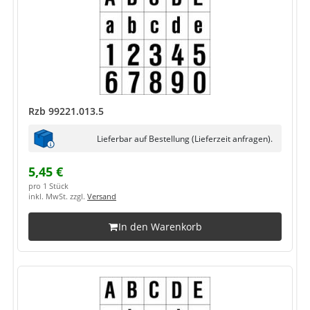
Rzb 99221.013.5
Lieferbar auf Bestellung (Lieferzeit anfragen).
5,45 €
pro 1 Stück
inkl. MwSt. zzgl.
Versand
In den Warenkorb