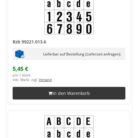
Rzb 99221.013.6
Lieferbar auf Bestellung (Lieferzeit anfragen).
5,45 €
pro 1 Stück
inkl. MwSt. zzgl.
Versand
In den Warenkorb