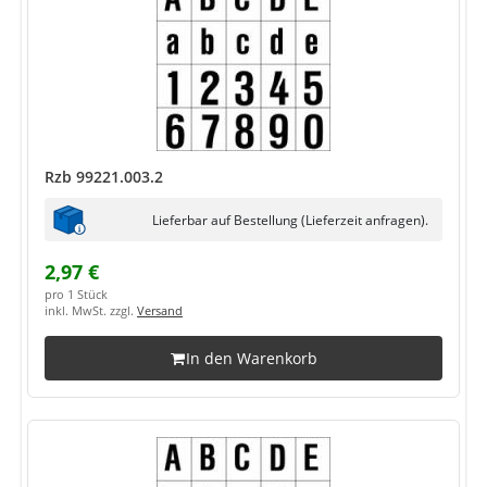
Rzb 99221.003.2
Lieferbar auf Bestellung (Lieferzeit anfragen).
2,97 €
pro 1 Stück
inkl. MwSt. zzgl.
Versand
In den Warenkorb