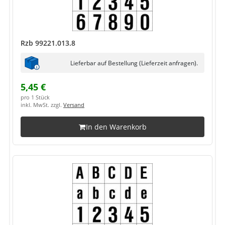
Rzb 99221.013.8
Lieferbar auf Bestellung (Lieferzeit anfragen).
5,45 €
pro 1 Stück
inkl. MwSt. zzgl.
Versand
In den Warenkorb