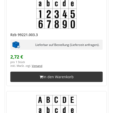
Rzb 99221.003.3
Lieferbar auf Bestellung (Lieferzeit anfragen).
2,72 €
pro 1 Stück
inkl. MwSt. zzgl.
Versand
In den Warenkorb