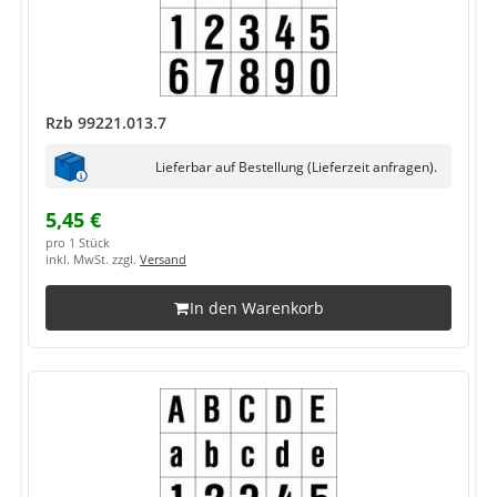
Rzb 99221.013.7
Lieferbar auf Bestellung (Lieferzeit anfragen).
5,45 €
pro 1 Stück
inkl. MwSt. zzgl.
Versand
In den Warenkorb