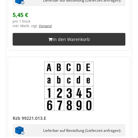
5,45 €
pro 1 Stück
inkl. MwSt. zzgl.
Versand
In den Warenkorb
Rzb 99221.013.E
Lieferbar auf Bestellung (Lieferzeit anfragen).